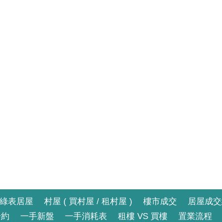
綠表居屋
村屋 ( 買村屋 / 租村屋 )
樓市成交
居屋成交
合約
一手新盤
一手消耗表
租樓 VS 買樓
置業流程