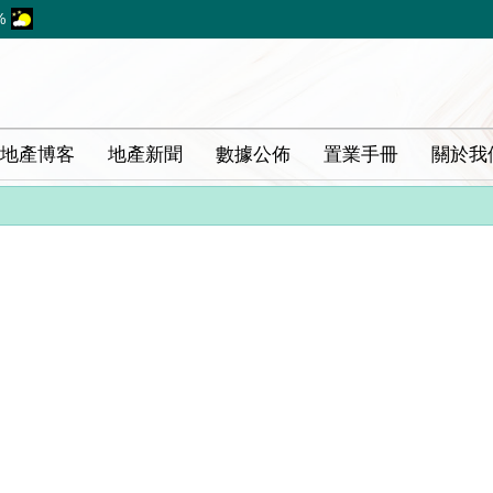
%
地產博客
地產新聞
數據公佈
置業手冊
關於我