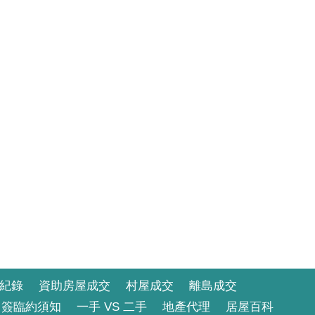
紀錄
資助房屋成交
村屋成交
離島成交
簽臨約須知
一手 VS 二手
地產代理
居屋百科