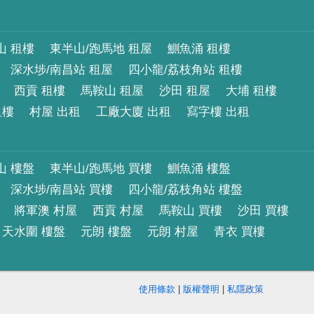
山 租樓
東半山/跑馬地 租屋
鰂魚涌 租樓
深水埗/南昌站 租屋
四小龍/荔枝角站 租樓
西貢 租樓
馬鞍山 租屋
沙田 租屋
大埔 租樓
租樓
村屋 出租
工廠大廈 出租
寫字樓 出租
山 樓盤
東半山/跑馬地 買樓
鰂魚涌 樓盤
深水埗/南昌站 買樓
四小龍/荔枝角站 樓盤
將軍澳 村屋
西貢 村屋
馬鞍山 買樓
沙田 買樓
天水圍 樓盤
元朗 樓盤
元朗 村屋
青衣 買樓
使用條款
|
版權聲明
|
私隱政策