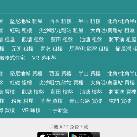
屋
堅尼地城 租屋
西區 租樓
半山 租樓
北角/北角半
屋
紅磡 租樓
尖沙咀/九龍站 租屋
大角咀/奧運站 租屋
德 租屋
觀塘 租盤
藍田 租盤
油塘 租盤
將軍澳 租屋
租樓
元朗 租樓
青衣 租樓
馬灣/珀麗灣 租樓
愉景灣 
服務式住宅
VR 睇租盤
盤
堅尼地城 買樓
西區 買樓
半山 買樓
北角/北角半
盤
紅磡 搵樓
尖沙咀/九龍站 買樓
大角咀/奧運站 買樓
德 買樓
觀塘 樓盤
藍田 樓盤
油塘 樓盤
將軍澳 買樓
買樓
粉嶺 村屋
荃灣 買樓
青山公路 買樓
屯門 買樓
灣 買樓
VR 睇樓
一手新盤
手機 APP 免費下載