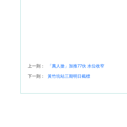
上一則：
「萬人搶」加推77伙 水位收窄
下一則：
黃竹坑站三期明日截標