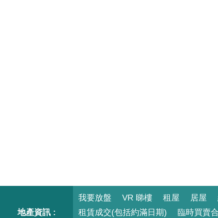
我要放盤
VR 睇樓
租屋
居屋
地產資訊 :
租賃成交(包括約滿日期)
臨時買賣