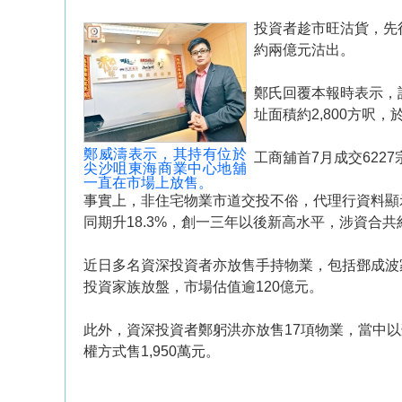
投資者趁市旺沽貨，先
約兩億元沽出。
鄭氏回覆本報時表示，
址面積約2,800方呎，
鄭威濤表示，其持有位於
工商舖首7月成交6227
尖沙咀東海商業中心地舖
一直在市場上放售。
事實上，非住宅物業市道交投不俗，代理行資料顯示
同期升18.3%，創一三年以後新高水平，涉資合共約7
近日多名資深投資者亦放售手持物業，包括鄧成波
投資家族放盤，市場估值逾120億元。
此外，資深投資者鄭躬洪亦放售17項物業，當中以
權方式售1,950萬元。