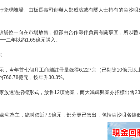
行套現離場。由板長壽司創辦人鄭威濤或有關人士持有的尖沙咀
該舖位一向在市場放售，但卻由合作夥伴負責有關事宜，所以暫
於一二年以約1.65億元購入。
宗
，今年首七個月工商舖註冊量錄得6,227宗（已剔除10億元
66.78億元，按年升30.3%。
家族透過招標形式，放售12項物業，而大鴻輝興業亦招標出售2
豪宅為主，總叫價近7.9億元，部分更已售出，包括尖沙咀名鑄