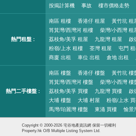
按揭計算機
事故
樓市價格走勢
南區 租樓
香港仔 租屋
黃竹坑 租
筲箕灣/西灣河 租樓
柴灣/小西灣 租
熱門租盤 :
荔枝角/美孚 租屋
九龍灣 租屋
啟
粉嶺/上水 租樓
荃灣 租屋
屯門 
商廈 出租
車位 出租
倉地 出租
南區 樓盤
香港仔 樓盤
黃竹坑 樓
筲箕灣/西灣河 樓盤
柴灣/小西灣 樓
熱門二手樓盤 :
荔枝角/美孚 買樓
九龍灣 買樓
啟
大埔 樓盤
大埔 村屋
粉嶺/上水 
馬灣/珀麗灣 樓盤
東涌 買樓
愉景
Copyright © 2000-2026 宅谷地產資訊網 保留一切權利
Property.hk O/B Multiple Listing System Ltd.