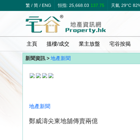
繁
/
简
/
ENG
恒指: 25,668.03
137.75
天氣
29°C
82
主頁
搵樓/成交
業主放盤
宅谷按揭
新聞資訊 >
地產新聞
地產新聞
鄭威濤尖東地舖傳賣兩億