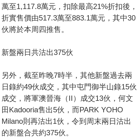
萬至1,117.8萬元，扣除最高21%折扣後，
折實售價由517.3萬至883.1萬元，其中30
伙將於本周四推售。
新盤兩日共沽出375伙
另外，截至昨晚7時半，其他新盤過去兩
日錄約49伙成交，其中屯門御半山錄15伙
成交，將軍澳晉海（II）成交13伙，何文
田Kadooria售出5伙，而PARK YOHO
Milano則再沽出1伙，令到周末兩日沽出
的新盤合共約375伙。