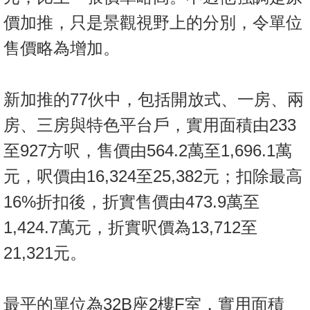
價加推，只是景觀視野上的分別，令單位
售價略為增加。
新加推的77伙中，包括開放式、一房、兩
房、三房與特色平台戶，實用面積由233
至927方呎，售價由564.2萬至1,696.1萬
元，呎價由16,324至25,382元；扣除最高
16%折扣後，折實售價由473.9萬至
1,424.7萬元，折實呎價為13,712至
21,321元。
最平的單位為32B座2樓F室，實用面積