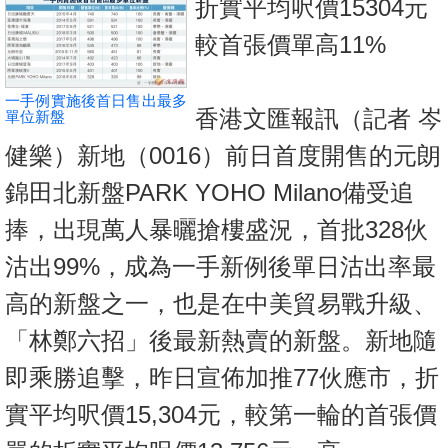
折實平均呎價15304元
按
揭
較首張價單高11%
地
一手例實施後首日售出最多
產
香港文匯報訊（記者 岑
單位新盤
博
健樂）新地（0016）前日首度開售的元朗
客
錦田北新盤PARK YOHO Milano備受追
地
捧，出現萬人暴曬搶樓盛況，首批328伙
產
沽出99%，成為一手新例後單日沽出率最
新
聞
高的新盤之一，也是在中美貿易戰升級、
數
「林鄭六招」後最新熱賣的新盤。新地隨
據
即乘勝追擊，昨日宣佈加推77伙應市，折
公
實平均呎價15,304元，較第一輪的首張價
佈