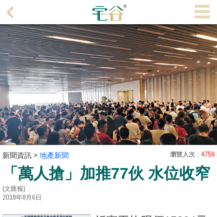
代
理
主
頁
搵
樓/
成
交
業
主
瀏覽人次 :
4759
新聞資訊 >
地產新聞
放
「萬人搶」加推77伙 水位收窄
盤
(文匯報)
宅
2018年8月6日
谷