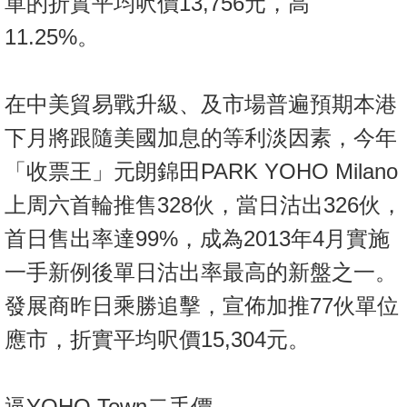
單的折實平均呎價13,756元，高
置
11.25%。
業
手
冊
在中美貿易戰升級、及市場普遍預期本港
關
下月將跟隨美國加息的等利淡因素，今年
於
「收票王」元朗錦田PARK YOHO Milano
我
們
上周六首輪推售328伙，當日沽出326伙，
首日售出率達99%，成為2013年4月實施
一手新例後單日沽出率最高的新盤之一。
發展商昨日乘勝追擊，宣佈加推77伙單位
應市，折實平均呎價15,304元。
逼YOHO Town二手價