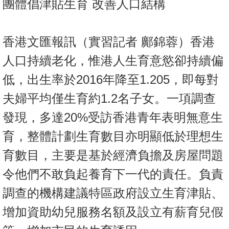
團體倡津貼生育 改善人口結構
按
揭
香港文匯報訊（實習記者 鄺錦蓉）香港
地
產
人口持續老化，惟港人生育意慾卻持續偏
博
低，出生率於2016年降至1.205，即每對
客
夫婦平均僅生育約1.2名子女。一項調查
地
發現，多達20%受訪香港青年表明無意生
產
育，整體計劃生育數目亦明顯低於理想生
新
聞
育數目，主要是基於經濟負擔及房屋問題
數
令他們不敢負起養育下一代的責任。負責
據
調查的機構建議特區政府設立生育津貼、
公
增加資助幼兒服務名額及設立有薪育兒假
佈