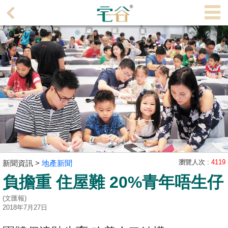
代
理
主
頁
搵
樓/
成
交
業
主
瀏覽人次 :
4119
新聞資訊 >
地產新聞
放
負擔重 住屋難 20%青年唔生仔
盤
(文匯報)
宅
2018年7月27日
谷