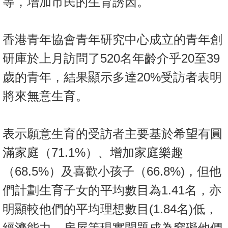
等，增加市民的生育誘因。
置
業
手
香港青年協會青年研究中心成立的青年創
冊
研庫於上月訪問了520名年齡介乎20至39
關
歲的青年，結果顯示多達20%受訪者表明
於
將來無意生育。
我
們
表示願意生育的受訪者主要基於希望有圓
滿家庭（71.1%）、增加家庭樂趣
（68.5%）及喜歡小孩子（66.8%)，但他
們計劃生育子女的平均數目為1.41名，亦
明顯較他們的平均理想數目(1.84名)低，
經濟能力、房屋等現實問題成為窒礙他們