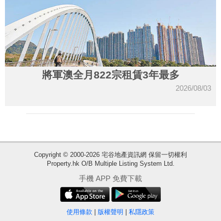
將軍澳全月822宗租賃3年最多
2026/08/03
收
Copyright © 2000-2026 宅谷地產資訊網 保留一切權利
Property.hk O/B Multiple Listing System Ltd.
藏
樓
手機 APP 免費下載
盤
使用條款
|
版權聲明
|
私隱政策
繁
简
ENG