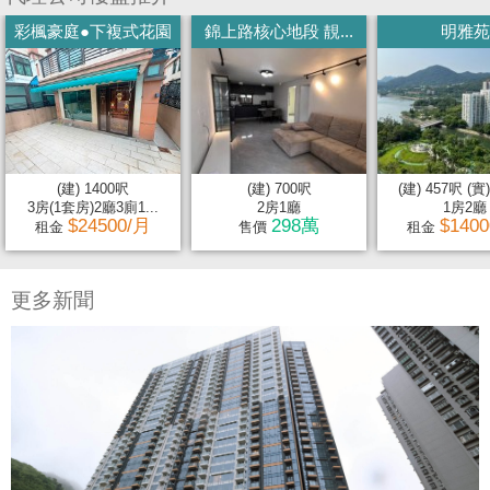
彩楓豪庭●下複式花園
錦上路核心地段 靚...
明雅苑
(建) 1400呎
(建) 700呎
(建) 457呎 (實
3房(1套房)2廳3廁1...
2房1廳
1房2廳
$24500/月
298萬
$140
租金
售價
租金
更多新聞