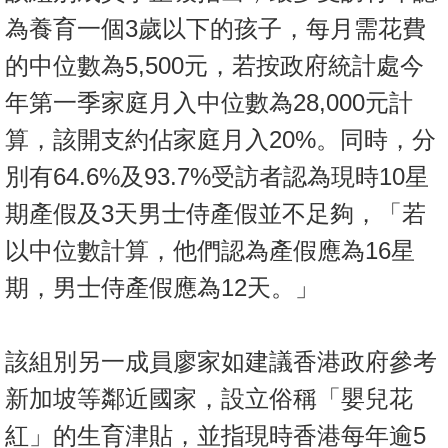
為養育一個3歲以下的孩子，每月需花費
的中位數為5,500元，若按政府統計處今
年第一季家庭月入中位數為28,000元計
算，該開支約佔家庭月入20%。同時，分
別有64.6%及93.7%受訪者認為現時10星
期產假及3天男士侍產假並不足夠，「若
以中位數計算，他們認為產假應為16星
期，男士侍產假應為12天。」
該組別另一成員廖家如建議香港政府參考
新加坡等鄰近國家，設立俗稱「嬰兒花
紅」的生育津貼，並指現時香港每年逾5