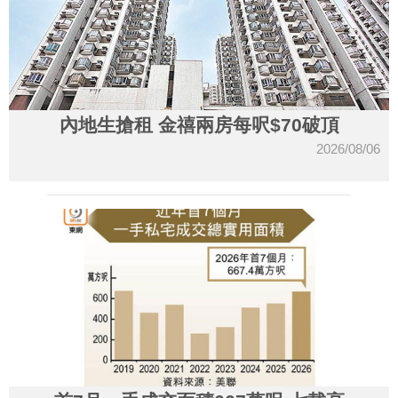
內地生搶租 金禧兩房每呎$70破頂
2026/08/06