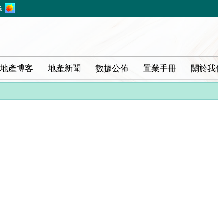
%
地產博客
地產新聞
數據公佈
置業手冊
關於我