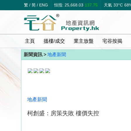
繁
/
简
/
ENG
恒指: 25,668.03
137.75
天氣
33°C
68
主頁
搵樓/成交
業主放盤
宅谷按揭
新聞資訊 >
地產新聞
地產新聞
柯創盛：房策失敗 樓價失控