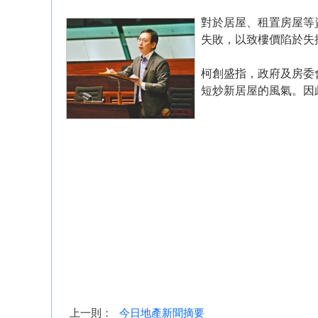
對於居屋、租置房屋等
失敗，以致樓價陷於失
柯創盛指，政府及房委
短炒新居屋的風氣。因
上一則：
今日地產新聞摘要