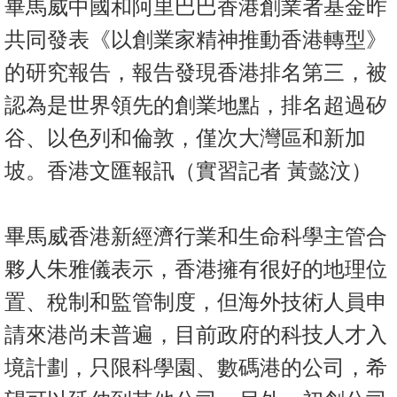
畢馬威中國和阿里巴巴香港創業者基金昨
按
揭
共同發表《以創業家精神推動香港轉型》
的研究報告，報告發現香港排名第三，被
地
產
認為是世界領先的創業地點，排名超過矽
博
谷、以色列和倫敦，僅次大灣區和新加
客
坡。香港文匯報訊（實習記者 黃懿汶）
地
產
畢馬威香港新經濟行業和生命科學主管合
新
聞
夥人朱雅儀表示，香港擁有很好的地理位
數
置、稅制和監管制度，但海外技術人員申
據
請來港尚未普遍，目前政府的科技人才入
公
境計劃，只限科學園、數碼港的公司，希
佈