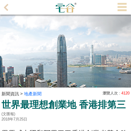
代
理
主
頁
搵
樓/
成
交
業
主
瀏覽人次 :
4120
新聞資訊 >
地產新聞
放
世界最理想創業地 香港排第三
盤
(文匯報)
宅
2018年7月25日
谷