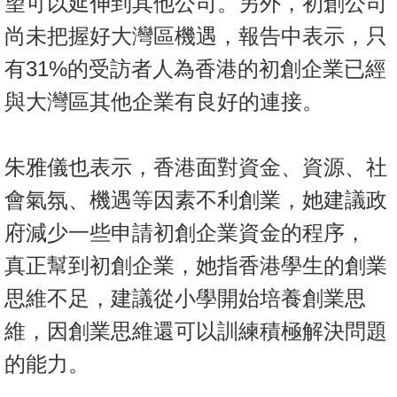
望可以延伸到其他公司。另外，初創公司
置
尚未把握好大灣區機遇，報告中表示，只
業
手
有31%的受訪者人為香港的初創企業已經
冊
與大灣區其他企業有良好的連接。
關
於
朱雅儀也表示，香港面對資金、資源、社
我
們
會氣氛、機遇等因素不利創業，她建議政
府減少一些申請初創企業資金的程序，
真正幫到初創企業，她指香港學生的創業
思維不足，建議從小學開始培養創業思
維，因創業思維還可以訓練積極解決問題
的能力。