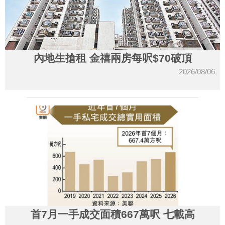
內地生搶租 金禧兩房每呎$70破頂
2026/08/06
首7月一手成交面積667萬呎 七載高