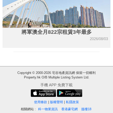
將軍澳全月822宗租賃3年最多
2026/08/03
Copyright © 2000-2026 宅谷地產資訊網 保留一切權利
Property.hk O/B Multiple Listing System Ltd.
收
手機 APP 免費下載
藏
樓
盤
使用條款
|
版權聲明
|
私隱政策
相關網站 :
科一物業資訊
香港豪宅網
搵樓18
繁
简
ENG