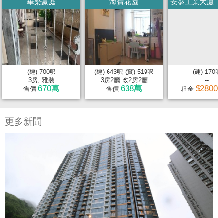
華樂豪庭
海寶花園
安盛工業大廈
(建) 700呎
(建) 643呎 (實) 519呎
(建) 170
3房, 雅裝
3房2廳 改2房2廳
--
670萬
638萬
$280
售價
售價
租金
更多新聞