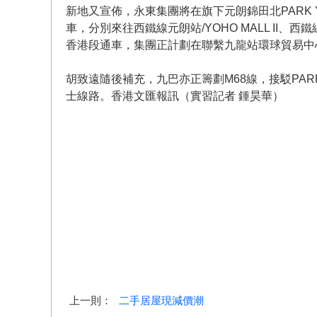
新地又宣佈，永東集團將在旗下元朗錦田北PARK 
車，分別來往西鐵線元朗站/YOHO MALL I
香港段通車，集團正計劃在聯繫九龍站環球貿易中
胡致遠隨後補充，九巴亦正籌劃M68線，接駁PA
士線路。香港文匯報訊（實習記者 鍾昊華）
上一則：
二手居屋現減價潮