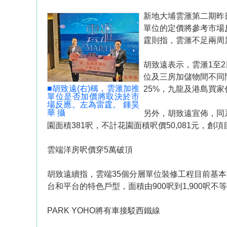
新地大埔雲滙第二期昨
單位的定價將參考市場
霆則指，雲滙不足兩周累
胡致遠表示，雲滙1至
位及三房加儲物間不同
■胡致遠(右)稱，雲滙加推
25%，九龍及港島買家
單位是否加價將取決於市
場反應。左為雷霆。 鍾昊
華 攝
另外，胡致遠宣佈，同系沙
園面積381呎，不計花園面積呎價50,081元，
雲端洋房呎價穿5萬破頂
胡致遠續指，雲端35個分層單位裝修工程目前基
台和平台的特色戶型，面積由900呎到1,900呎
PARK YOHO將有車接駁西鐵線