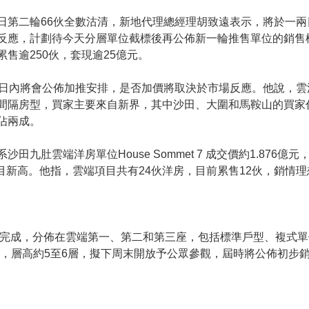
日第二輪66伙全數沽清，新地代理總經理胡致遠表示，將於一
反應，計劃待今天分層單位截標後再公佈新一輪推售單位的銷售
售逾250伙，套現逾25億元。
2日內將會公佈加推安排，是否加價將取決於市場反應。他說，
間隔房型，買家主要來自新界，其中沙田、大圍和馬鞍山的買家佔
佔兩成。
田九肚雲端洋房單位House Sommet 7 成交價約1.876億元
創項目新高。他指，雲端項目共有24伙洋房，目前累售12伙，銷情
本完成，分佈在雲端第一、第二和第三座，包括標準戶型、複式
不等，層高約5至6層，擬下周末開放予公眾參觀，屆時將公佈初步