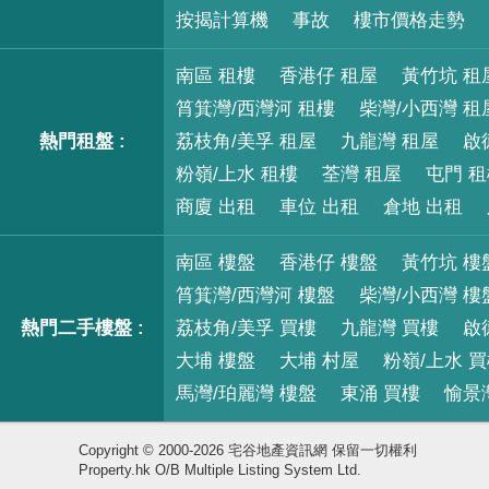
按揭計算機
事故
樓市價格走勢
南區 租樓
香港仔 租屋
黃竹坑 租
筲箕灣/西灣河 租樓
柴灣/小西灣 租
熱門租盤 :
荔枝角/美孚 租屋
九龍灣 租屋
啟
粉嶺/上水 租樓
荃灣 租屋
屯門 
商廈 出租
車位 出租
倉地 出租
南區 樓盤
香港仔 樓盤
黃竹坑 樓
筲箕灣/西灣河 樓盤
柴灣/小西灣 樓
熱門二手樓盤 :
荔枝角/美孚 買樓
九龍灣 買樓
啟
大埔 樓盤
大埔 村屋
粉嶺/上水 
馬灣/珀麗灣 樓盤
東涌 買樓
愉景
Copyright © 2000-2026 宅谷地產資訊網 保留一切權利
Property.hk O/B Multiple Listing System Ltd.