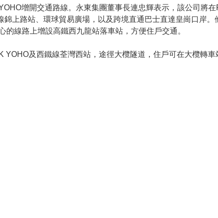
YOHO增開交通路線。永東集團董事長連忠輝表示，該公司將在PA
I、西鐵線錦上路站、環球貿易廣場，以及跨境直通巴士直達皇崗口岸
心的線路上增設高鐵西九龍站落車站，方便住戶交通。
RK YOHO及西鐵線荃灣西站，途徑大欖隧道，住戶可在大欖轉