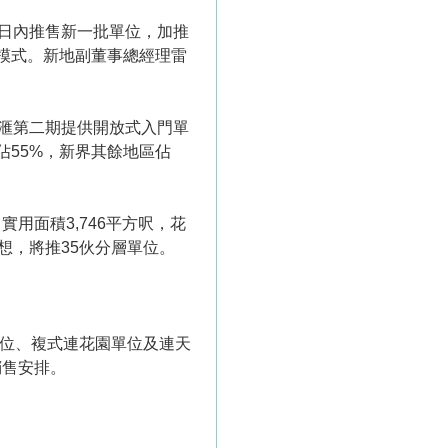
兩日內推售新一批單位，加推
模式。新地副董事總經理雷
雲滙第二期提供開放式入門單
55%，新界其餘地區佔
，實用面積3,746平方呎，花
理想，將推35伙分層單位。
單位、複式連花園單位及連天
銷售安排。