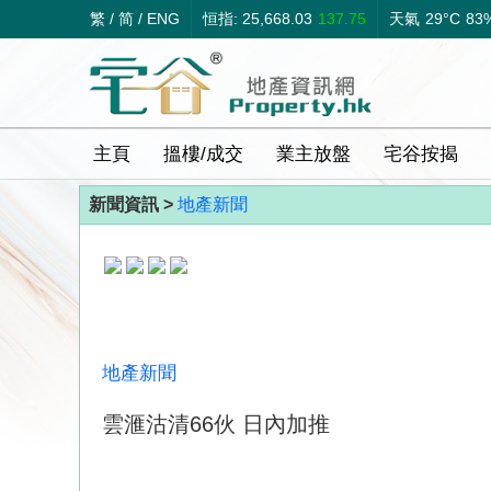
繁
/
简
/
ENG
恒指: 25,668.03
137.75
天氣
29°C
83
主頁
搵樓/成交
業主放盤
宅谷按揭
新聞資訊 >
地產新聞
地產新聞
雲滙沽清66伙 日內加推