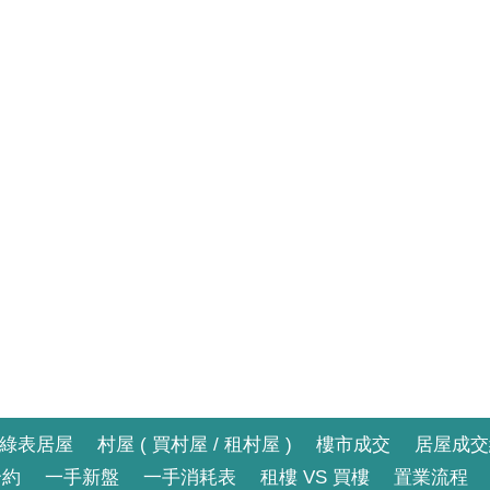
綠表居屋
村屋 ( 買村屋 / 租村屋 )
樓市成交
居屋成交
合約
一手新盤
一手消耗表
租樓 VS 買樓
置業流程