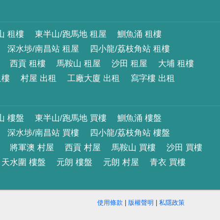
山 租樓
東半山/跑馬地 租屋
鰂魚涌 租樓
深水埗/南昌站 租屋
四小龍/荔枝角站 租樓
西貢 租樓
馬鞍山 租屋
沙田 租屋
大埔 租樓
租樓
村屋 出租
工廠大廈 出租
寫字樓 出租
山 樓盤
東半山/跑馬地 買樓
鰂魚涌 樓盤
深水埗/南昌站 買樓
四小龍/荔枝角站 樓盤
將軍澳 村屋
西貢 村屋
馬鞍山 買樓
沙田 買樓
天水圍 樓盤
元朗 樓盤
元朗 村屋
青衣 買樓
使用條款
|
版權聲明
|
私隱政策