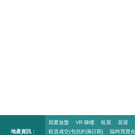
我要放盤
VR 睇樓
租屋
居屋
地產資訊 :
租賃成交(包括約滿日期)
臨時買賣