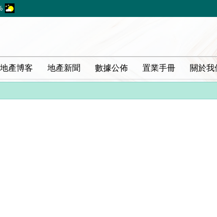
%
地產博客
地產新聞
數據公佈
置業手冊
關於我