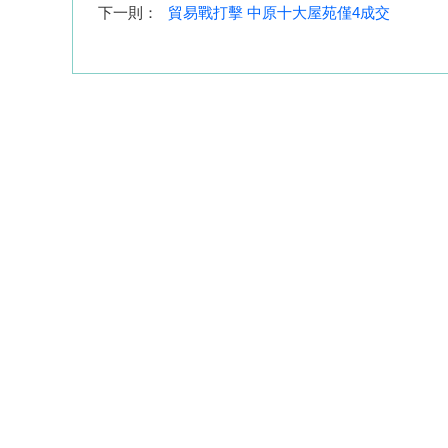
下一則：
貿易戰打擊 中原十大屋苑僅4成交