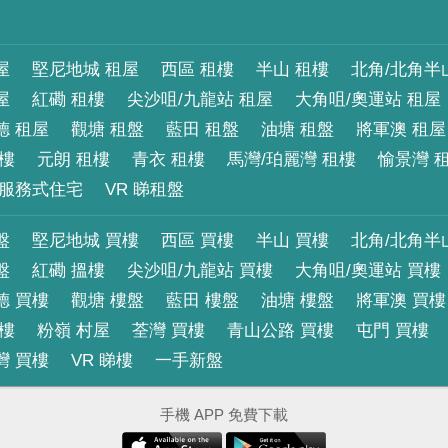
屋
堅尼地城 租屋
西區 租樓
半山 租樓
北角/北角半
屋
紅磡 租樓
尖沙咀/九龍站 租屋
大角咀/奧運站 租屋
德 租屋
觀塘 租盤
藍田 租盤
油塘 租盤
將軍澳 租屋
租樓
元朗 租樓
青衣 租樓
馬灣/珀麗灣 租樓
愉景灣 
服務式住宅
VR 睇租盤
盤
堅尼地城 買樓
西區 買樓
半山 買樓
北角/北角半
盤
紅磡 搵樓
尖沙咀/九龍站 買樓
大角咀/奧運站 買樓
德 買樓
觀塘 樓盤
藍田 樓盤
油塘 樓盤
將軍澳 買樓
買樓
粉嶺 村屋
荃灣 買樓
青山公路 買樓
屯門 買樓
灣 買樓
VR 睇樓
一手新盤
手機 APP 免費下載