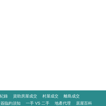
紀錄
資助房屋成交
村屋成交
離島成交
簽臨約須知
一手 VS 二手
地產代理
居屋百科