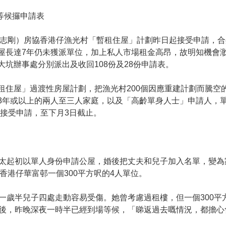
等候攞申請表
岑志剛）房協香港仔漁光村「暫租住屋」計劃昨日起接受申請，合
屋長達7年仍未獲派單位，加上私人市場租金高昂，故明知機會
坑辦事處分別派出及收回108份及28份申請表。
租住屋」過渡性房屋計劃，把漁光村200個因應重建計劃而騰空
3年或以上的兩人至三人家庭，以及「高齡單身人士」申請人，單位
日起接受申請，至下月3日截止。
太起初以單人身份申請公屋，婚後把丈夫和兒子加入名單，變為
香港仔華富邨一個300平方呎的4人單位。
歲半兒子四處走動容易受傷。她曾考慮過租樓，但一個300平方呎
後，昨晚深夜一時半已經到場等候，「睇返過去嘅情況，都擔心