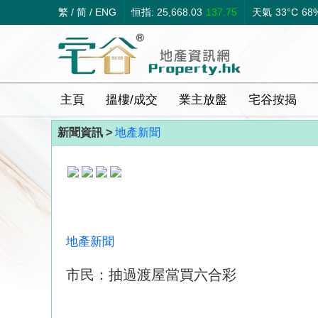
繁
/
简
/
ENG
恒指: 25,668.03
137.75
天氣
33°C
68
主頁
搵樓/成交
業主放盤
宅谷按揭
新聞資訊 >
地產新聞
地產新聞
市民：抽過渡屋當買六合彩