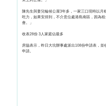
陳先生與妻兒輪候公屋3年多，一家三口現時以月租
吃力，如果安排到，不介意位處港島南區，因為租
會。」
收表28份 3人家庭佔最多
房協表示，昨日大坑辦事處派出108份申請表，並收
申請。