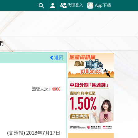
App下載
代理登入
們
返回
瀏覽人次 :
4986
(文匯報) 2018年7月17日