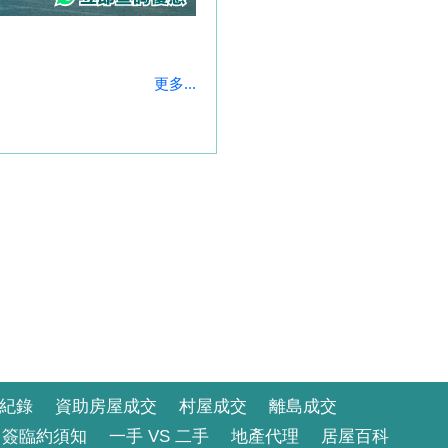
更多...
紀錄
資助房屋成交
村屋成交
離島成交
簽臨約須知
一手 VS 二手
地產代理
居屋百科