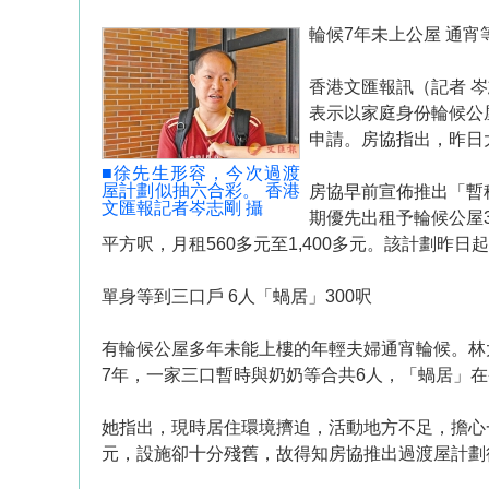
輪候7年未上公屋 通宵
香港文匯報訊（記者 
表示以家庭身份輪候公
申請。房協指出，昨日大
■徐先生形容，今次過渡
屋計劃似抽六合彩。 香港
房協早前宣佈推出「暫
文匯報記者岑志剛 攝
期優先出租予輪候公屋
平方呎，月租560多元至1,400多元。該計劃昨
單身等到三口戶 6人「蝸居」300呎
有輪候公屋多年未能上樓的年輕夫婦通宵輪候。林
7年，一家三口暫時與奶奶等合共6人，「蝸居」在
她指出，現時居住環境擠迫，活動地方不足，擔心一
元，設施卻十分殘舊，故得知房協推出過渡屋計劃