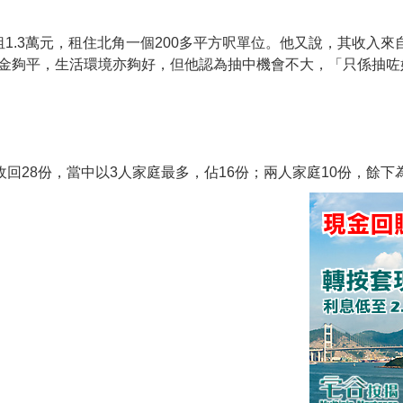
1.3萬元，租住北角一個200多平方呎單位。他又說，其收入
金夠平，生活環境亦夠好，但他認為抽中機會不大，「只係抽咗
回28份，當中以3人家庭最多，佔16份；兩人家庭10份，餘下