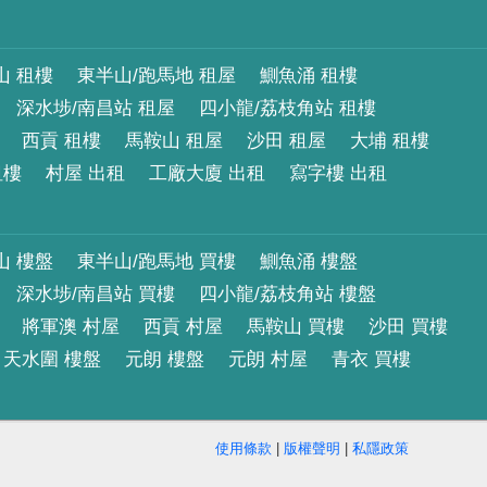
山 租樓
東半山/跑馬地 租屋
鰂魚涌 租樓
深水埗/南昌站 租屋
四小龍/荔枝角站 租樓
西貢 租樓
馬鞍山 租屋
沙田 租屋
大埔 租樓
租樓
村屋 出租
工廠大廈 出租
寫字樓 出租
山 樓盤
東半山/跑馬地 買樓
鰂魚涌 樓盤
深水埗/南昌站 買樓
四小龍/荔枝角站 樓盤
將軍澳 村屋
西貢 村屋
馬鞍山 買樓
沙田 買樓
天水圍 樓盤
元朗 樓盤
元朗 村屋
青衣 買樓
使用條款
|
版權聲明
|
私隱政策