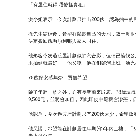
「有屋住就得 唔使捱貴租」
洪小姐表示，今次計劃只推出200伙，認為抽中
徐先生結婚後，希望有屬於自己的天地，故一度租住旺
決定搬回觀塘順利邨與家人同住。
他形容今次過渡屋計劃似抽六合彩，但稱已輪候公
果抽到就最好。」他又說，他在銅鑼灣上班，漁光
78歲保安感無奈：買個希望
除了年輕一族之外，亦有長者前來取表。78歲現職
9,500元，並將會加租，因此即使中籤機會渺茫
他認為，今次過渡屋計劃只有200伙太少，希望政
他又說，希望能在計劃居住年期的5年內上樓，「
未上到公屋。」