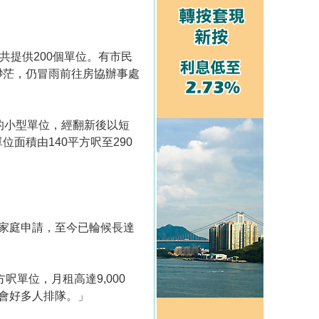
共提供200個單位。有市民
渺茫，仍冒雨前往房協辦事處
的小型單位，經翻新後以短
面積由140平方呎至290
家庭申請，至今已輪候長達
單位，月租高達9,000
會好多人排隊。」