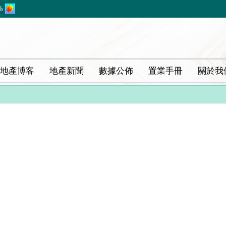
%
地產博客
地產新聞
數據公佈
置業手冊
關於我