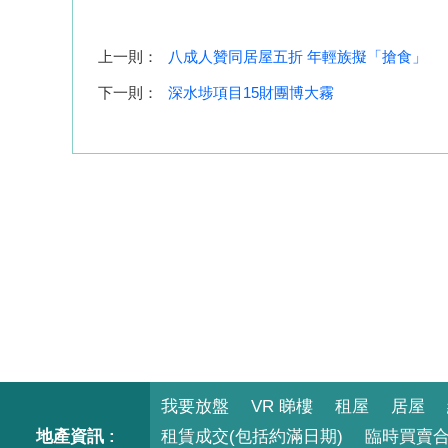
上一則：
八成人贊同居屋五折 年輕族擬「搶食」
下一則：
深水埗項目15財團博大霧
我要放盤
VR 睇樓
租屋
居屋
地產資訊 :
租賃成交(包括約滿日期)
臨時買賣