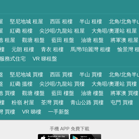
屋
堅尼地城 租屋
西區 租樓
半山 租樓
北角/北角半
屋
紅磡 租樓
尖沙咀/九龍站 租屋
大角咀/奧運站 租屋
德 租屋
觀塘 租盤
藍田 租盤
油塘 租盤
將軍澳 租屋
租樓
元朗 租樓
青衣 租樓
馬灣/珀麗灣 租樓
愉景灣 
服務式住宅
VR 睇租盤
盤
堅尼地城 買樓
西區 買樓
半山 買樓
北角/北角半
盤
紅磡 搵樓
尖沙咀/九龍站 買樓
大角咀/奧運站 買樓
德 買樓
觀塘 樓盤
藍田 樓盤
油塘 樓盤
將軍澳 買樓
買樓
粉嶺 村屋
荃灣 買樓
青山公路 買樓
屯門 買樓
灣 買樓
VR 睇樓
一手新盤
手機 APP 免費下載