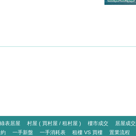
綠表居屋
村屋 ( 買村屋 / 租村屋 )
樓市成交
居屋成交
合約
一手新盤
一手消耗表
租樓 VS 買樓
置業流程