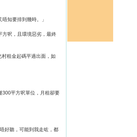
又唔知要排到幾時。」
多平方呎，且環境惡劣，最終
光村租金起碼平過出面，如
300平方呎單位，月租卻要
句唔好聽，可能到我走咗，都