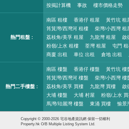
按揭計算機
事故
樓市價格走勢
南區 租樓
香港仔 租屋
黃竹坑 租
筲箕灣/西灣河 租樓
柴灣/小西灣 租
熱門租盤 :
荔枝角/美孚 租屋
九龍灣 租屋
啟
粉嶺/上水 租樓
荃灣 租屋
屯門 
商廈 出租
車位 出租
倉地 出租
南區 樓盤
香港仔 樓盤
黃竹坑 樓
筲箕灣/西灣河 樓盤
柴灣/小西灣 樓
熱門二手樓盤 :
荔枝角/美孚 買樓
九龍灣 買樓
啟
大埔 樓盤
大埔 村屋
粉嶺/上水 
馬灣/珀麗灣 樓盤
東涌 買樓
愉景
Copyright © 2000-2026 宅谷地產資訊網 保留一切權利
Property.hk O/B Multiple Listing System Ltd.