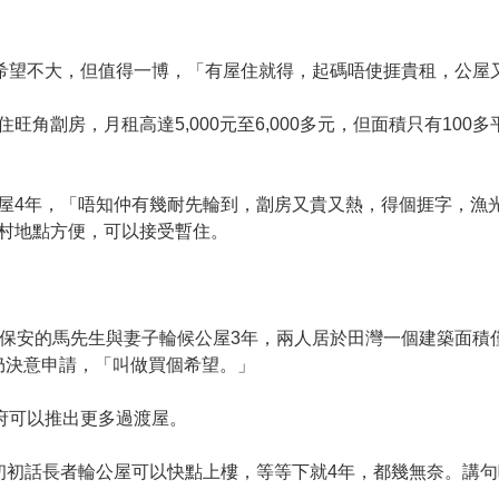
的希望不大，但值得一博，「有屋住就得，起碼唔使捱貴租，公屋
角劏房，月租高達5,000元至6,000多元，但面積只有100
屋4年，「唔知仲有幾耐先輪到，劏房又貴又熱，得個捱字，漁
村地點方便，可以接受暫住。
保安的馬先生與妻子輪候公屋3年，兩人居於田灣一個建築面積僅
，仍決意申請，「叫做買個希望。」
府可以推出更多過渡屋。
初初話長者輪公屋可以快點上樓，等等下就4年，都幾無奈。講