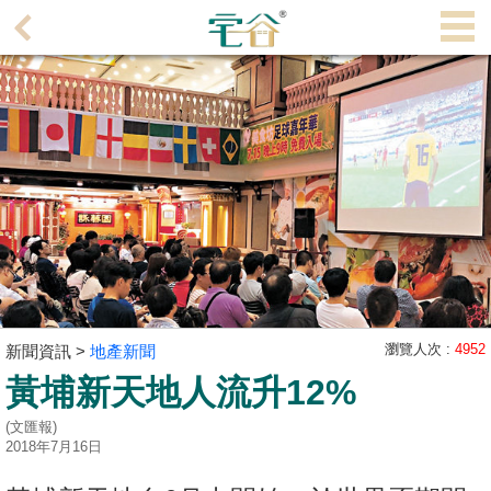
代
理
主
頁
搵
樓/
成
交
業
主
瀏覽人次 :
4952
新聞資訊 >
地產新聞
放
黃埔新天地人流升12%
盤
(文匯報)
宅
2018年7月16日
谷