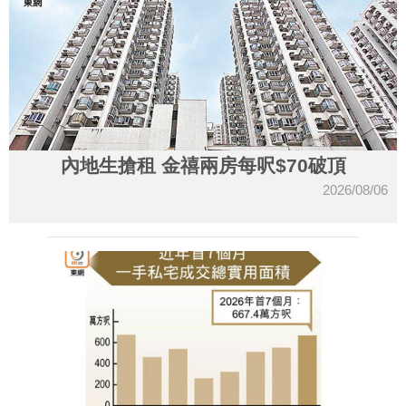
內地生搶租 金禧兩房每呎$70破頂
2026/08/06