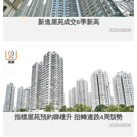
新進屋苑成交6季新高
2026/08/08
指標屋苑預約睇樓升 扭轉連跌4周頹勢
2026/08/08