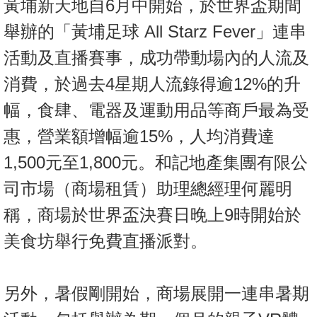
黃埔新天地自6月中開始，於世界盃期間
按
揭
舉辦的「黃埔足球 All Starz Fever」連串
活動及直播賽事，成功帶動場內的人流及
地
產
消費，於過去4星期人流錄得逾12%的升
博
幅，食肆、電器及運動用品等商戶最為受
客
惠，營業額增幅逾15%，人均消費達
地
1,500元至1,800元。和記地產集團有限公
產
司市場（商場租賃）助理總經理何麗明
新
聞
稱，商場於世界盃決賽日晚上9時開始於
數
美食坊舉行免費直播派對。
據
公
另外，暑假剛開始，商場展開一連串暑期
佈