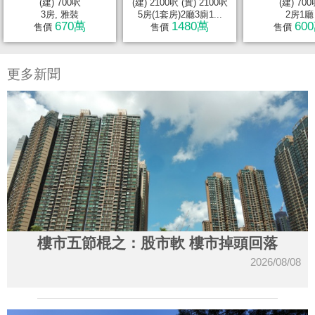
(建) 700呎
(建) 2100呎 (實) 2100呎
(建) 70
3房, 雅裝
5房(1套房)2廳3廁1...
2房1廳
670萬
1480萬
60
售價
售價
售價
更多新聞
樓市五節棍之：股市軟 樓市掉頭回落
2026/08/08