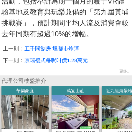
活動，包括舉辦為期一個月的親子VR體
置
驗基地及教育與玩樂兼備的「第九屆黃埔
業
手
挑戰賽」，預計期間平均人流及消費會較
冊
去年同期有超過10%的增幅。
關
上一則：
五千間劏房 埋都市炸彈
於
我
下一則：
京瑞複式每呎叫價1.28萬元
們
更多...
代理公司樓盤推介
華樂豪庭
萬宜山莊
近九龍海景