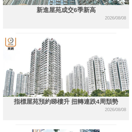
新進屋苑成交6季新高
2026/08/08
指標屋苑預約睇樓升 扭轉連跌4周頹勢
2026/08/08