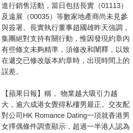
進行銷售活動，當日包括長實（01113）
及遠展（00035）等數家地產商尚未見參
與簽署。長實執行董事趙國雄昨天強調，
集團絕對支持有關行動，惟因發現約章內
有些條文未夠精準，須修改和闡釋，以致
在遞交已修改版本約章時，出現時間上的
誤差。
【蘋果日報】稱， 物業越大吸引力越
大，逾六成港女覺得私樓男最正。交友配
對公司HK Romance Dating一項就香港男
女擇偶條件調查顯示，超過一半港人認為