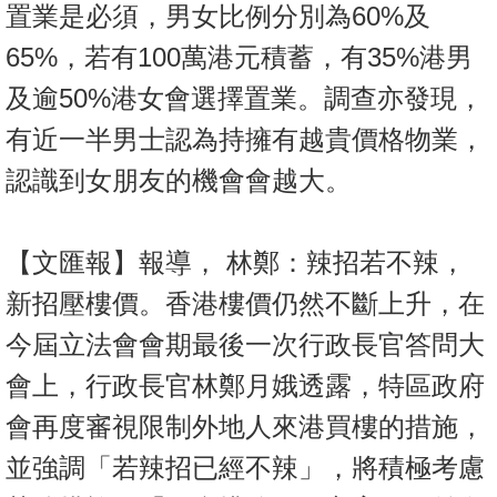
置業是必須，男女比例分別為60%及
65%，若有100萬港元積蓄，有35%港男
及逾50%港女會選擇置業。調查亦發現，
有近一半男士認為持擁有越貴價格物業，
認識到女朋友的機會會越大。
【文匯報】報導， 林鄭：辣招若不辣，
新招壓樓價。香港樓價仍然不斷上升，在
今屆立法會會期最後一次行政長官答問大
會上，行政長官林鄭月娥透露，特區政府
會再度審視限制外地人來港買樓的措施，
並強調「若辣招已經不辣」，將積極考慮