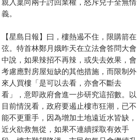
親入稟向兩子討回業權，怒斥兒子全無情
義。
【星島日報】曰，樓熱遏不住，限購箭在
弦。特首林鄭月娥昨天在立法會答問大會
中說，如果辣招不再辣，或失去效果，會
考慮應對房屋短缺的其他措施，而限制外
來人買樓「是可以去看，亦會不斷去
看」，意即政府會進一步研究這招數。以
目前情況看，政府要遏止樓市狂潮，已不
能不更重手，因為增加土地遠近水皆缺，
近火欲救無從，如果不連續採取有效手