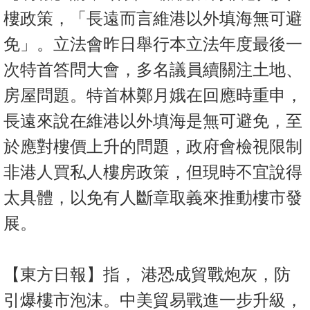
按
樓政策，「長遠而言維港以外填海無可避
揭
免」。立法會昨日舉行本立法年度最後一
地
次特首答問大會，多名議員續關注土地、
產
房屋問題。特首林鄭月娥在回應時重申，
博
客
長遠來說在維港以外填海是無可避免，至
於應對樓價上升的問題，政府會檢視限制
地
產
非港人買私人樓房政策，但現時不宜說得
新
太具體，以免有人斷章取義來推動樓市發
聞
展。
數
據
公
【東方日報】指， 港恐成貿戰炮灰，防
佈
引爆樓市泡沫。中美貿易戰進一步升級，