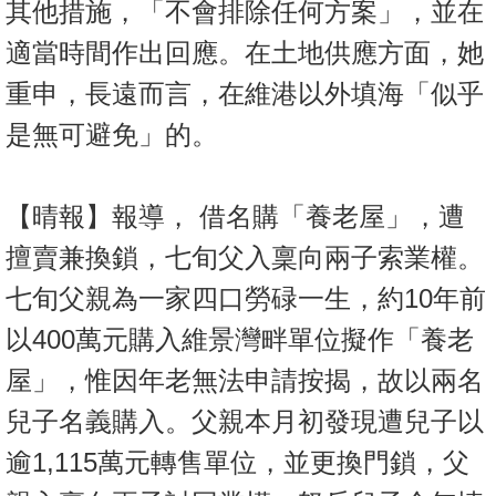
其他措施，「不會排除任何方案」，並在
適當時間作出回應。在土地供應方面，她
重申，長遠而言，在維港以外填海「似乎
是無可避免」的。
【晴報】報導， 借名購「養老屋」，遭
擅賣兼換鎖，七旬父入稟向兩子索業權。
七旬父親為一家四口勞碌一生，約10年前
以400萬元購入維景灣畔單位擬作「養老
屋」，惟因年老無法申請按揭，故以兩名
兒子名義購入。父親本月初發現遭兒子以
逾1,115萬元轉售單位，並更換門鎖，父