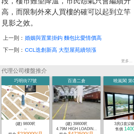
段，樓市難望降溫，市民怨氣只會繼續升
高，而限制外來人買樓的確可以起到立竿
見影之效。
上一則：
婚姻與置業掛鈎 麵包比愛情價高
下一則：
CCL迭創新高 大型屋苑續領漲
更多...
代理公司樓盤推介
巧明街77號
百適二倉
曉嵐閣 第
(建) 9800呎
(建) 39800呎
3房(1套)2
140
--
4.79M HIGH LOADIN...
售價
$230000/月
$472500/月