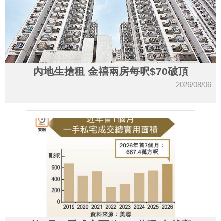
內地生搶租 金禧兩房每呎$70破頂
2026/08/06