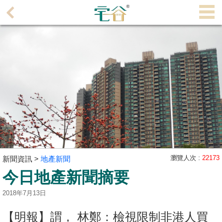
代
理
主
頁
搵
樓/
成
交
業
主
瀏覽人次 :
22173
新聞資訊 >
地產新聞
放
今日地產新聞摘要
盤
2018年7月13日
宅
谷
【明報】謂， 林鄭：檢視限制非港人買