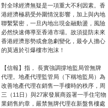
置
對全球經濟無疑是一項重大不利因素。香
業
港經濟極易受外圍情況影響，加上與內地
手
聯繫緊密，一旦內地出現金融動盪，風險
冊
必然快速傳導至香港市場。故須提防未來
關
香港經濟形勢或會急劇變化，最令人擔心
於
我
的莫過於引爆樓市泡沫！
們
【信報】指， 長實強調撐地監局管無牌
代理。地產代理監管局（下稱地監局）為
改善地產代理在銷售一手樓時的秩序，周
三（11日）與27家發展商簽署一手住宅物
業銷售約章，嚴禁無牌代理在新盤售樓處