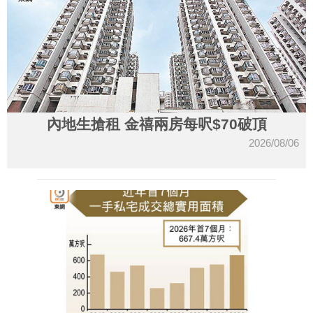
內地生搶租 金禧兩房每呎$70破頂
2026/08/06