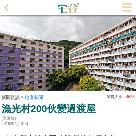
代
理
主
頁
搵
樓/
成
交
業
主
瀏覽人次 :
4623
新聞資訊 >
地產新聞
放
漁光村200伙變過渡屋
盤
(文匯報)
宅
2018年7月10日
谷