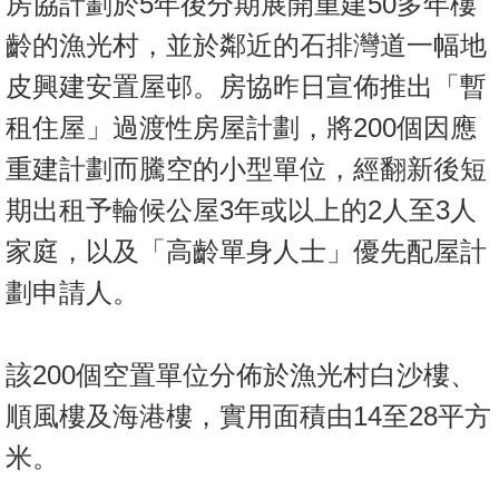
房協計劃於5年後分期展開重建50多年樓
置
齡的漁光村，並於鄰近的石排灣道一幅地
業
手
皮興建安置屋邨。房協昨日宣佈推出「暫
冊
租住屋」過渡性房屋計劃，將200個因應
關
重建計劃而騰空的小型單位，經翻新後短
於
期出租予輪候公屋3年或以上的2人至3人
我
們
家庭，以及「高齡單身人士」優先配屋計
劃申請人。
該200個空置單位分佈於漁光村白沙樓、
順風樓及海港樓，實用面積由14至28平方
米。