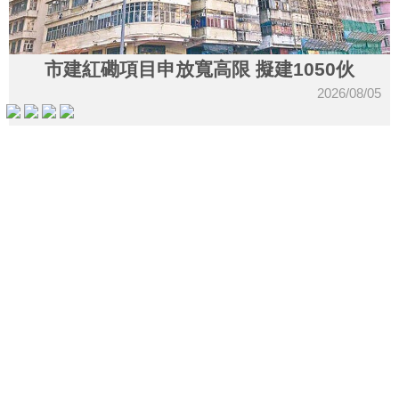
樓
盤
市建紅磡項目申放寬高限 擬建1050伙
繁
简
ENG
2026/08/05
體
体
細價樓需求強 頻現成交
2026/08/05