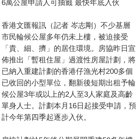
6萬公屋申請人可抽籤 最快年底入伙
按
揭
香港文匯報訊（記者 岑志剛）不少基層
地
產
市民輪候公屋多年仍未上樓，被迫接受
博
「貴、細、擠」的居住環境。房協昨日宣
客
佈推出「暫租住屋」過渡性房屋計劃，將
地
已納入重建計劃的香港仔漁光村200多個
產
已收回的小型單位，翻新後短期出租予輪
新
聞
候公屋3年或以上的2人至3人家庭及高齡
數
單身人士。計劃本月16日起接受申請，預
據
計今年第四季起逐步入伙。
公
佈