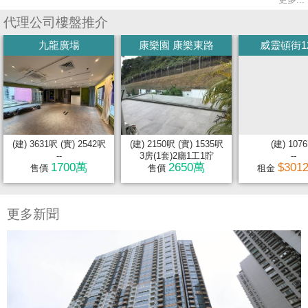
代理公司樓盤推介
九龍廣場
康樂園 康樂東路
威靈頓街1
(建) 3631呎 (實) 2542呎
(建) 2150呎 (實) 1535呎
(建) 107
--
3房(1套)2廳1工1貯
--
1700萬
2650萬
$301
售價
售價
租金
更多新聞