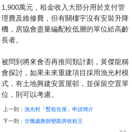
1,900萬元，租金收入大部分用於支付管
理費及維修費，但有關樓宇沒有安裝升降
機，房協會盡量編配較低層的單位給高齡
長者。
被問到將來會否再推同類計劃，黃傑龍稱
會探討，如果未來重建項目採用漁光村模
式，有土地興建安置屋邨，並保留空置單
位，則可以考慮。
上一則：
漁光村「暫租住屋」申請簡介
下一則：
廿幾歲教師變劏房收租王
更多...