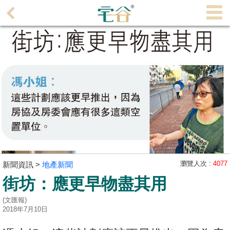
代
理
主
頁
搵
樓/
成
交
業
主
瀏覽人次 :
4077
新聞資訊 >
地產新聞
放
街坊：應更早物盡其用
盤
(文匯報)
宅
2018年7月10日
谷