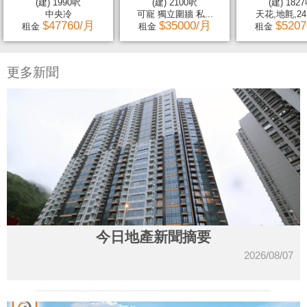
(建) 1990呎
(建) 2100呎
(建) 182
中央冷
可寵 獨立圍牆 私...
天花,地氈,2
$47760/月
$35000/月
$520
租金
租金
租金
更多新聞
今日地產新聞摘要
2026/08/07