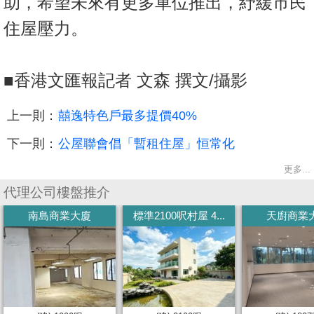
助，希望未來有更多單位推出，紓緩市民
置
住屋壓力。
業
手
冊
■香港文匯報記者 文森 撰文/攝影
關
上一則：
囍逸特色戶最多提價40%
於
我
下一則：
公屋聯會倡「暫租住屋」恒常化
們
更多...
代理公司樓盤推介
南島商業大廈
標準2100呎村屋 4...
天廚商業