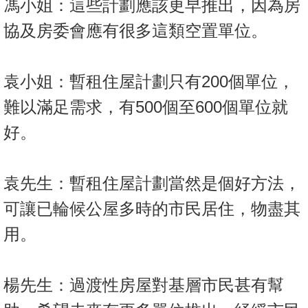
馮小姐：這些計劃應該更早推出，因為房
按
揭
協及房委會應有很多這類空置單位。
地
產
袁小姐：暫租住屋計劃只有200個單位，
博
難以滿足需求，有500個至600個單位就
客
好。
地
產
袁先生：暫租住屋計劃當然是個好方法，
新
聞
可讓已輪候公屋多時的市民居住，物盡其
數
用。
據
公
楊先生：過渡性房屋對基層市民甚有幫
佈