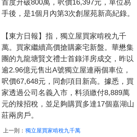
首度升破800萬，呎價16,397元，單位易
手後，是1個月內第3次創屋苑新高紀錄。
【東方日報】指，獨立屋買家啃稅九千
萬。買家繼續高價搶購豪宅新盤。華懋集
團的九龍塘賢文禮士首錄洋房成交，昨以
逾2.96億元售出A號獨立屋連兩個車位，
呎價67,648元，同創項目新高。據悉，買
家透過公司名義入市，料須繳付8,889萬
元的辣招稅，並足夠購買多達17個嘉湖山
莊兩房戶。
上一則：
獨立屋買家啃稅九千萬