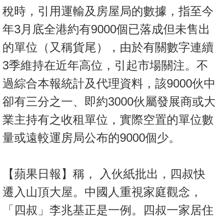
置
稅時，引用運輸及房屋局的數據，指至今
業
年3月底全港約有9000個已落成但未售出
手
的單位（又稱貨尾），由於有關數字連續
冊
3季維持在近年高位，引起市場關注。不
關
過綜合本報統計及代理資料，該9000伙中
於
我
卻有三分之一、即約3000伙屬發展商或大
們
業主持有之收租單位，實際空置的單位數
量或遠較運房局公布的9000個少。
【蘋果日報】稱， 入伙紙批出，四叔快
遷入山頂大屋。中國人重視家庭觀念，
「四叔」李兆基正是一例。四叔一家居住