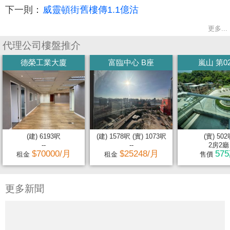
下一則：
威靈頓街舊樓傳1.1億沽
更多...
代理公司樓盤推介
德榮工業大廈
富臨中心 B座
嵐山 第0
(建) 6193呎
(建) 1578呎 (實) 1073呎
(實) 50
--
--
2房2廳
$70000/月
$25248/月
57
租金
租金
售價
更多新聞