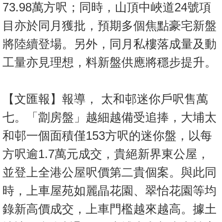
73.98萬方呎；同時，山頂中峽道24號項
目亦於同月獲批，預期多個焦點豪宅新盤
將陸續登場。另外，同月私樓落成量及動
工量亦見理想，料新盤供應將穩步提升。
【文匯報】報導， 太和邨迷你戶呎售萬
七。「劏房盤」越細越備受追捧，大埔太
和邨一個面積僅153方呎的迷你盤，以每
方呎逾1.7萬元成交，貴絕新界東公屋，
並登上全港公屋呎價第二貴個案。與此同
時，上車屋苑如麗晶花園、翠怡花園等均
錄新高價成交，上車門檻越來越高。據土