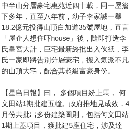
中半山分層豪宅惠苑近四十載，同一屋簷
下多年，直至八年前，幼子李家誠一舉
18.2億元投得山頂白加道35號屋地，直言
「屋企人想住吓house」後，隨即打造李
氏皇宮大計，巨宅最新終批出入伙紙，李
氏一家即將告別分層豪宅，搬入氣派不凡
的山頂大宅，配合其超級富豪身份。
【星島日報】曰， 多個項目紛上馬， 何
文田站1期批建五幢。政府推地見成效，4
月份共批出多份建築圖則，包括何文田站
1期上蓋項目，獲批建5座住宅，涉及達