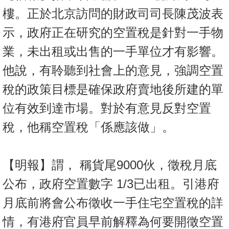
按
樓。正於北京訪問的財政司司長陳茂波表
揭
示，政府正在研究的空置稅是針對一手物
地
業，未出租或出售的一手單位才有影響。
產
他說，有聆聽到社會上的意見，強調空置
博
客
稅的政策目標是確保政府賣地後所建的單
位有效到達市場。對於有意見反對空置
地
產
稅，他稱空置稅「係應該做」。
新
聞
【明報】謂， 稱貨尾9000伙，徵稅月底
數
公布，政府空置數字 1/3已出租。引港府
據
公
月底前將會公布徵收一手住宅空置稅的詳
佈
情，有港府官員早前解釋為何要開徵空置