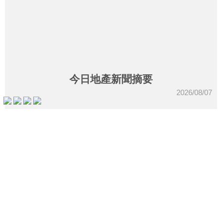
收
藏
樓
盤
今日地產新聞摘要
繁
简
ENG
2026/08/07
體
体