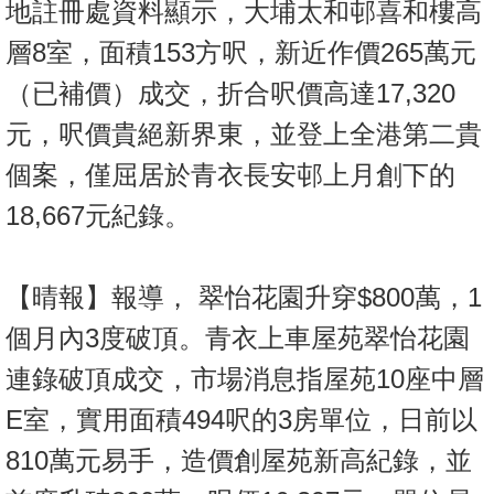
地註冊處資料顯示，大埔太和邨喜和樓高
層8室，面積153方呎，新近作價265萬元
（已補價）成交，折合呎價高達17,320
元，呎價貴絕新界東，並登上全港第二貴
個案，僅屈居於青衣長安邨上月創下的
18,667元紀錄。
【晴報】報導， 翠怡花園升穿$800萬，1
個月內3度破頂。青衣上車屋苑翠怡花園
連錄破頂成交，市場消息指屋苑10座中層
E室，實用面積494呎的3房單位，日前以
810萬元易手，造價創屋苑新高紀錄，並