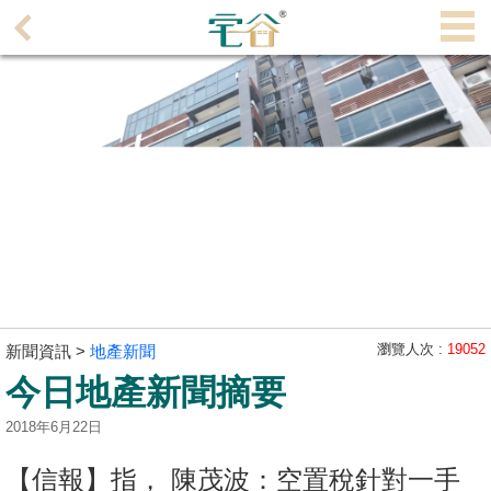
代
理
主
頁
搵
樓/
成
交
業
主
瀏覽人次 :
19052
新聞資訊 >
地產新聞
放
今日地產新聞摘要
盤
2018年6月22日
宅
谷
【信報】指， 陳茂波：空置稅針對一手