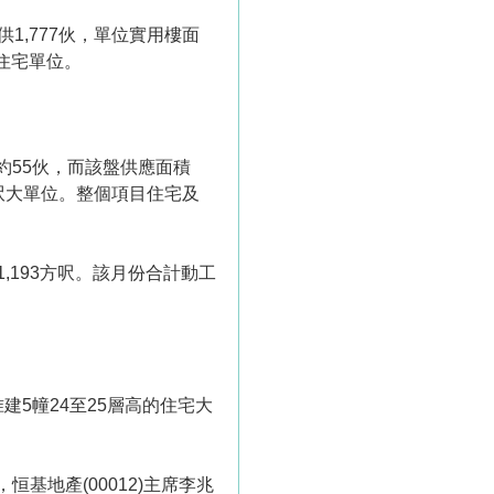
1,777伙，單位實用樓面
住宅單位。
約55伙，而該盤供應面積
8方呎大單位。整個項目住宅及
1,193方呎。該月份合計動工
建5幢24至25層高的住宅大
基地產(00012)主席李兆