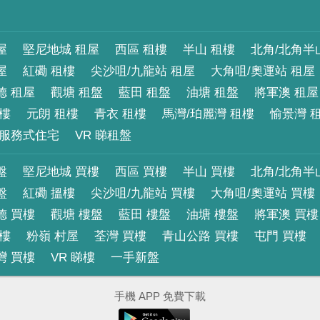
屋
堅尼地城 租屋
西區 租樓
半山 租樓
北角/北角半
屋
紅磡 租樓
尖沙咀/九龍站 租屋
大角咀/奧運站 租屋
德 租屋
觀塘 租盤
藍田 租盤
油塘 租盤
將軍澳 租屋
租樓
元朗 租樓
青衣 租樓
馬灣/珀麗灣 租樓
愉景灣 
服務式住宅
VR 睇租盤
盤
堅尼地城 買樓
西區 買樓
半山 買樓
北角/北角半
盤
紅磡 搵樓
尖沙咀/九龍站 買樓
大角咀/奧運站 買樓
德 買樓
觀塘 樓盤
藍田 樓盤
油塘 樓盤
將軍澳 買樓
買樓
粉嶺 村屋
荃灣 買樓
青山公路 買樓
屯門 買樓
灣 買樓
VR 睇樓
一手新盤
手機 APP 免費下載