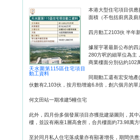
本港大型住宅項目供應持
面積（不包括廚房及廁
四月動工2103伙 半年
據屋宇署最新公布的四
280方呎的細單位為主，
商業樓面分別佔約102萬
天水圍第115區住宅項目
動工資料
同期動工還有宏安地產(0
伙數有2,103伙，按月勁增逾6.8倍，創六個月的
何文田站一期准建5幢住宅
此外，四月份多個發展項目亦獲批建築圖則，其中高銀
樓，並設有兩座1層高會所，合共樓面約73.98萬
至於同月私人住宅落成量亦有顯著增長，期間供應量達