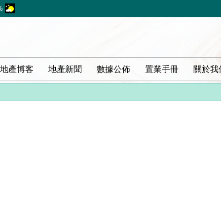
%
地產博客
地產新聞
數據公佈
置業手冊
關於我