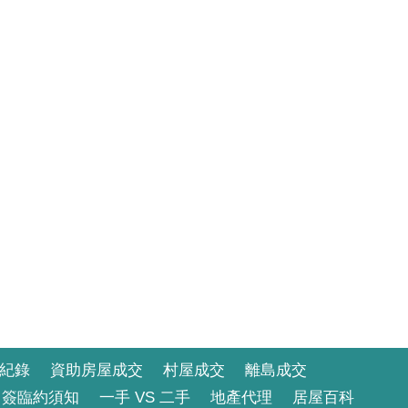
紀錄
資助房屋成交
村屋成交
離島成交
簽臨約須知
一手 VS 二手
地產代理
居屋百科