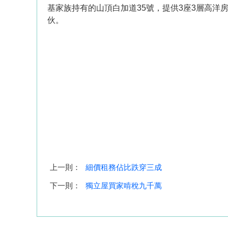
基家族持有的山頂白加道35號，提供3座3層高洋房，面
伙。
上一則：
細價租務佔比跌穿三成
下一則：
獨立屋買家啃稅九千萬