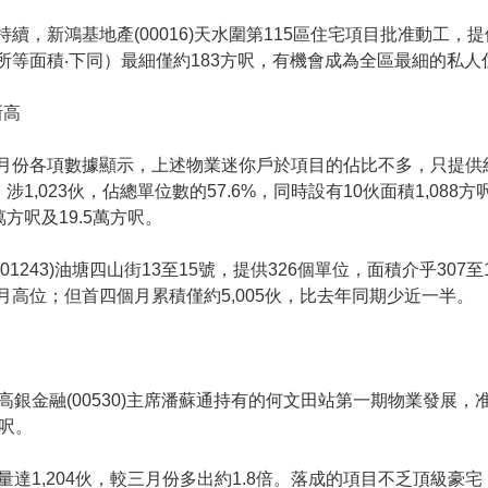
續，新鴻基地產(00016)天水圍第115區住宅項目批准動工，提供
所等面積‧下同）最細僅約183方呎，有機會成為全區最細的私人
新高
月份各項數據顯示，上述物業迷你戶於項目的佔比不多，只提供
涉1,023伙，佔總單位數的57.6%，同時設有10伙面積1,08
方呎及19.5萬方呎。
1243)油塘四山街13至15號，提供326個單位，面積介乎307至
單月高位；但首四個月累積僅約5,005伙，比去年同期少近一半。
金融(00530)主席潘蘇通持有的何文田站第一期物業發展，准
方呎。
1,204伙，較三月份多出約1.8倍。落成的項目不乏頂級豪宅，恒