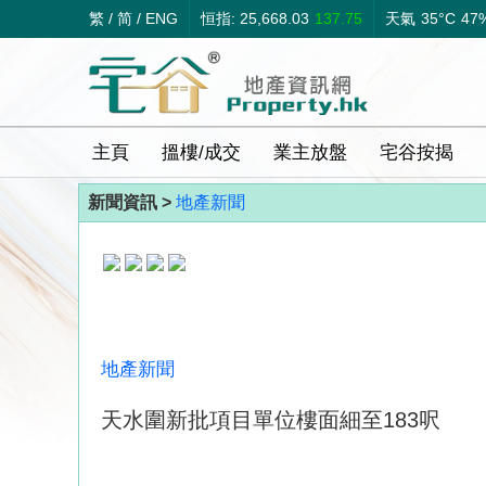
繁
/
简
/
ENG
恒指: 25,668.03
137.75
天氣
35°C
47
主頁
搵樓/成交
業主放盤
宅谷按揭
新聞資訊 >
地產新聞
地產新聞
天水圍新批項目單位樓面細至183呎