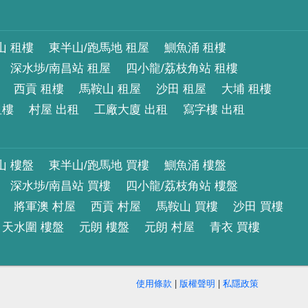
山 租樓
東半山/跑馬地 租屋
鰂魚涌 租樓
深水埗/南昌站 租屋
四小龍/荔枝角站 租樓
西貢 租樓
馬鞍山 租屋
沙田 租屋
大埔 租樓
租樓
村屋 出租
工廠大廈 出租
寫字樓 出租
山 樓盤
東半山/跑馬地 買樓
鰂魚涌 樓盤
深水埗/南昌站 買樓
四小龍/荔枝角站 樓盤
將軍澳 村屋
西貢 村屋
馬鞍山 買樓
沙田 買樓
天水圍 樓盤
元朗 樓盤
元朗 村屋
青衣 買樓
使用條款
|
版權聲明
|
私隱政策