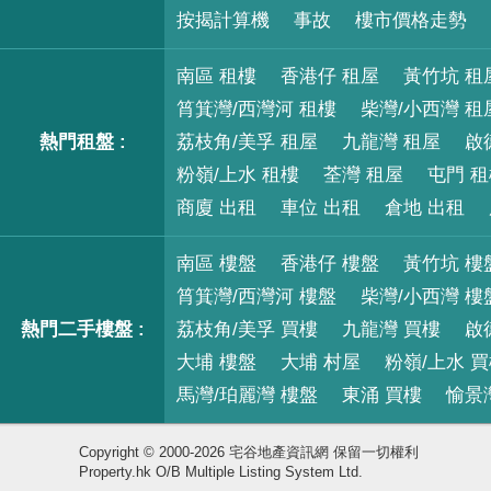
按揭計算機
事故
樓市價格走勢
南區 租樓
香港仔 租屋
黃竹坑 租
筲箕灣/西灣河 租樓
柴灣/小西灣 租
熱門租盤 :
荔枝角/美孚 租屋
九龍灣 租屋
啟
粉嶺/上水 租樓
荃灣 租屋
屯門 
商廈 出租
車位 出租
倉地 出租
南區 樓盤
香港仔 樓盤
黃竹坑 樓
筲箕灣/西灣河 樓盤
柴灣/小西灣 樓
熱門二手樓盤 :
荔枝角/美孚 買樓
九龍灣 買樓
啟
大埔 樓盤
大埔 村屋
粉嶺/上水 
馬灣/珀麗灣 樓盤
東涌 買樓
愉景
Copyright © 2000-2026 宅谷地產資訊網 保留一切權利
Property.hk O/B Multiple Listing System Ltd.