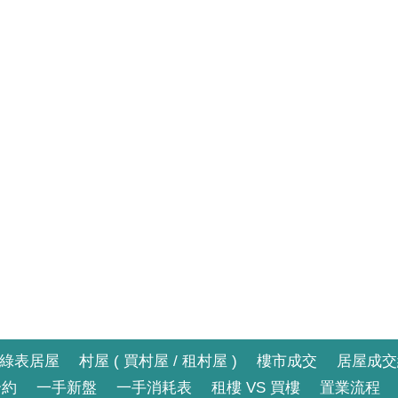
綠表居屋
村屋 ( 買村屋 / 租村屋 )
樓市成交
居屋成交
合約
一手新盤
一手消耗表
租樓 VS 買樓
置業流程