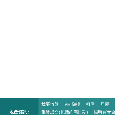
我要放盤
VR 睇樓
租屋
居屋
地產資訊 :
租賃成交(包括約滿日期)
臨時買賣