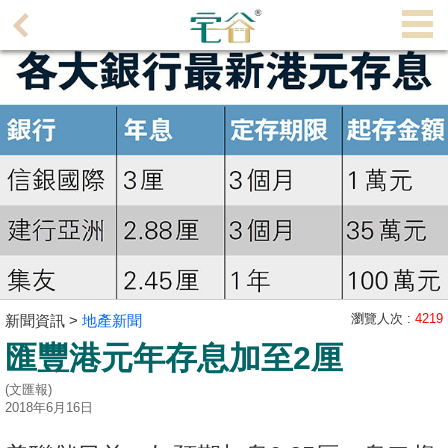
代
理
主
頁
搵
樓/
成
交
業
主
瀏覽人次 :
4219
新聞資訊 >
地產新聞
放
匯豐港元年存息加至2厘
盤
(文匯報)
宅
2018年6月16日
谷