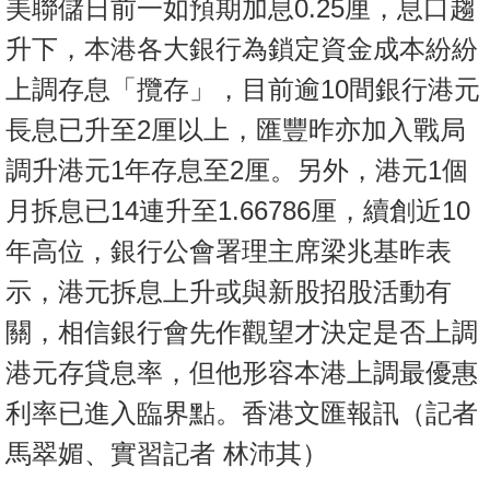
美聯儲日前一如預期加息0.25厘，息口趨
按
揭
升下，本港各大銀行為鎖定資金成本紛紛
上調存息「攬存」，目前逾10間銀行港元
地
產
長息已升至2厘以上，匯豐昨亦加入戰局
博
調升港元1年存息至2厘。另外，港元1個
客
月拆息已14連升至1.66786厘，續創近10
地
年高位，銀行公會署理主席梁兆基昨表
產
示，港元拆息上升或與新股招股活動有
新
聞
關，相信銀行會先作觀望才決定是否上調
數
港元存貸息率，但他形容本港上調最優惠
據
利率已進入臨界點。香港文匯報訊（記者
公
馬翠媚、實習記者 林沛其）
佈