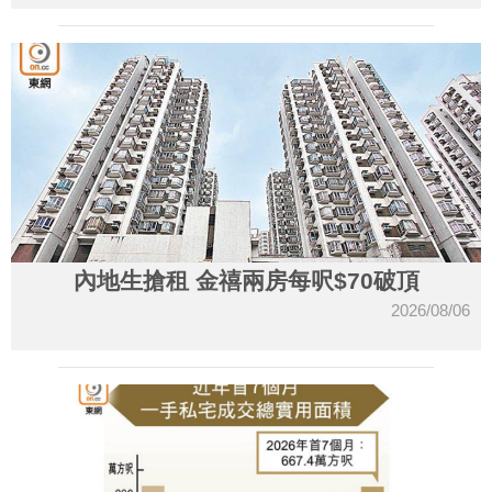
內地生搶租 金禧兩房每呎$70破頂
2026/08/06