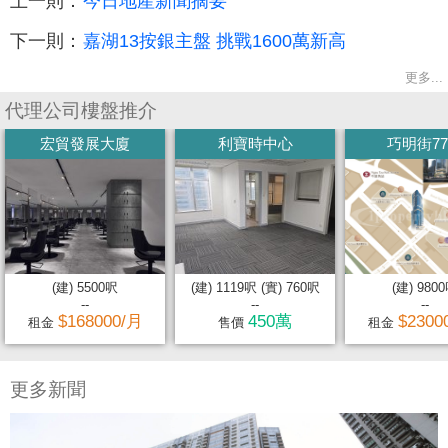
上一則：
今日地產新聞摘要
下一則：
嘉湖13按銀主盤 挑戰1600萬新高
更多...
代理公司樓盤推介
宏貿發展大廈
利寶時中心
巧明街7
(建) 5500呎
(建) 1119呎 (實) 760呎
(建) 980
--
--
--
$168000/月
450萬
$2300
租金
售價
租金
更多新聞