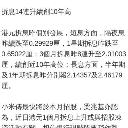
置
拆息14連升續創10年高
業
手
冊
港元拆息昨個別發展，短息方面，隔夜息
關
昨續跌至0.29929厘，1星期拆息昨跌至
於
0.65022厘；3個月拆息昨8連升至2.01003
我
們
厘，續創近10年高位；長息方面，半年期
及1年期拆息昨分別報2.14357及2.46179
厘。
小米傳最快將於本月招股，梁兆基亦認
為，近日港元1個月拆息上升或與招股凍
資活動有關，相信銀行現階段要稍作觀