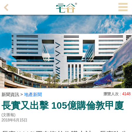
代
理
主
頁
搵
樓/
成
交
業
主
瀏覽人次 :
4148
新聞資訊 >
地產新聞
放
長實又出擊 105億購倫敦甲廈
盤
(文匯報)
宅
2018年6月15日
谷