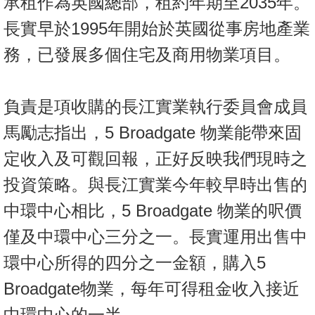
承租作為英國總部，租約年期至2035年。
置
長實早於1995年開始於英國從事房地產業
業
手
務，已發展多個住宅及商用物業項目。
冊
關
負責是項收購的長江實業執行委員會成員
於
馬勵志指出，5 Broadgate 物業能帶來固
我
們
定收入及可觀回報，正好反映我們現時之
投資策略。與長江實業今年較早時出售的
中環中心相比，5 Broadgate 物業的呎價
僅及中環中心三分之一。長實運用出售中
環中心所得的四分之一金額，購入5
Broadgate物業，每年可得租金收入接近
中環中心的一半。