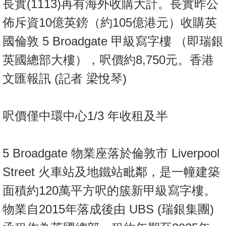
長實(1113)再有海外收購大計。長實昨公
按
揭
佈斥資10億英鎊（約105億港元）收購英
國倫敦 5 Broadgate 甲級寫字樓 （即瑞銀
地
產
英國總部大樓），呎價約8,750元。香港
博
文匯報訊 (記者 梁悅琴)
客
地
呎價僅中環中心1/3 年收租及半
產
新
聞
5 Broadgate 物業座落於倫敦市 Liverpool
數
Street 火車站及地鐵站毗鄰，是一幢建築
據
面積約120萬平方呎的簇新甲級寫字樓。
公
物業自2015年落成後由 UBS (瑞銀集團)
佈