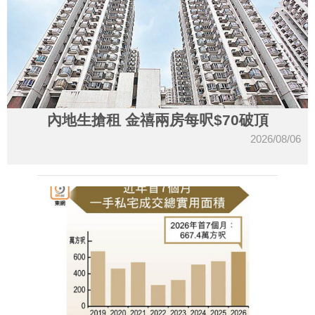
內地生搶租 金禧兩房每呎$70破頂
2026/08/06