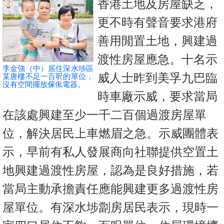
香港土地及房屋缺乏，
按
揭
更不時有聲音要求港府
善用閒置土地，興建過
地
產
渡性房屋應急。十名示
李金強（中）居住深水埗區
博
威人士昨到美孚九巴臨
某唐樓不足一百呎的單位，
客
沒有空間擺放傢俬電器。
時車廠示威，要求當局
地
在該處興建至少一千二百個過渡房屋單
產
位，解決居民上車燃眉之急。示威團體表
新
聞
示，早前有私人發展商向社聯提供空置土
數
地興建過渡性房屋，認為是良好措施，若
據
當局主動承擔責任應能興建更多過渡性房
公
屋單位。有深水埗劏房居民表示，現時一
佈