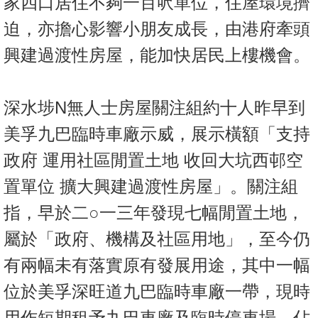
家四口居住不夠一百呎單位，住屋環境擠
置
迫，亦擔心影響小朋友成長，由港府牽頭
業
手
興建過渡性房屋，能加快居民上樓機會。
冊
關
深水埗N無人士房屋關注組約十人昨早到
於
美孚九巴臨時車廠示威，展示橫額「支持
我
們
政府 運用社區閒置土地 收回大坑西邨空
置單位 擴大興建過渡性房屋」。關注組
指，早於二○一三年發現七幅閒置土地，
屬於「政府、機構及社區用地」，至今仍
有兩幅未有落實原有發展用途，其中一幅
位於美孚深旺道九巴臨時車廠一帶，現時
用作短期租予九巴車廠及臨時停車場，佔