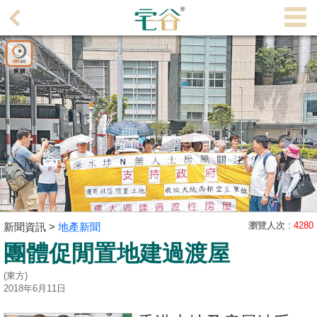
代
理
主
頁
搵
樓/
成
交
業
主
瀏覽人次 :
4280
新聞資訊 >
地產新聞
放
團體促閒置地建過渡屋
盤
(東方)
宅
2018年6月11日
谷