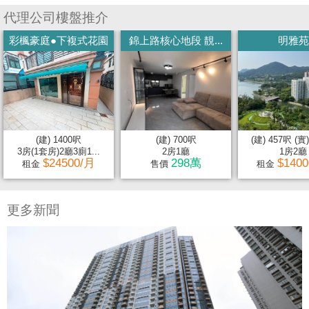
代理公司樓盤推介
彩楓豪庭●下複式花園
錦上路核心地段 靚...
明雅苑
(建) 1400呎
(建) 700呎
(建) 457呎 (實
3房(1套房)2廳3廁1...
2房1廳
1房2廳
$24500/月
298萬
$140
租金
售價
租金
更多新聞