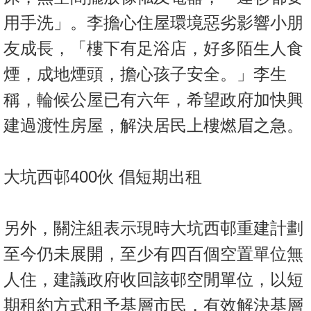
用手洗」。李擔心住屋環境惡劣影響小朋
友成長，「樓下有足浴店，好多陌生人食
煙，成地煙頭，擔心孩子安全。」李生
稱，輪候公屋已有六年，希望政府加快興
建過渡性房屋，解決居民上樓燃眉之急。
大坑西邨400伙 倡短期出租
另外，關注組表示現時大坑西邨重建計劃
至今仍未展開，至少有四百個空置單位無
人住，建議政府收回該邨空閒單位，以短
期租約方式租予基層市民，有效解決基層