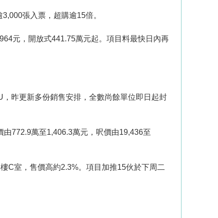
,000張入票，超購逾15倍。
964元，開放式441.75萬元起。項目料最快日內再
BU，昨更新多份銷售安排，全數尚餘單位即日起封
2.9萬至1,406.3萬元，呎價由19,436至
2樓C室，售價高約2.3%。項目加推15伙於下周二