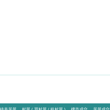
綠表居屋
村屋 ( 買村屋 / 租村屋 )
樓市成交
居屋成交