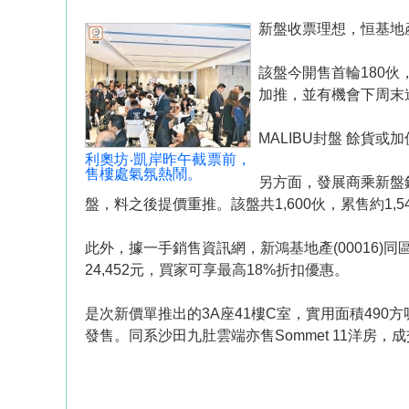
新盤收票理想，恒基地產
該盤今開售首輪180伙，
加推，並有機會下周末
MALIBU封盤 餘貨或加
利奧坊‧凱岸昨午截票前，
售樓處氣氛熱鬧。
另方面，發展商乘新盤
盤，料之後提價重推。該盤共1,600伙，累售約1,5
此外，據一手銷售資訊網，新鴻基地產(00016)同區晉
24,452元，買家可享最高18%折扣優惠。
是次新價單推出的3A座41樓C室，實用面積490方
發售。同系沙田九肚雲端亦售Sommet 11洋房，成交價