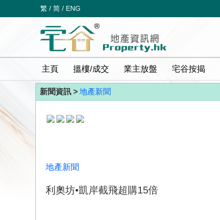
繁
/
简
/
ENG
主頁
搵樓/成交
業主放盤
宅谷按揭
新聞資訊 >
地產新聞
地產新聞
利奧坊•凱岸截飛超購15倍