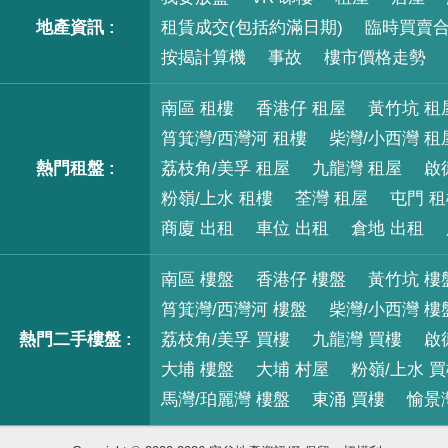
地產資訊 :
租賃成交(包括約滿日期)
臨時買賣
按揭計算機
事故
樓市價格走勢
南區 租樓
香港仔 租屋
黃竹坑 租
筲箕灣/西灣河 租樓
柴灣/小西灣 租
熱門租盤 :
荔枝角/美孚 租屋
九龍灣 租屋
啟
粉嶺/上水 租樓
荃灣 租屋
屯門 
商廈 出租
車位 出租
倉地 出租
南區 樓盤
香港仔 樓盤
黃竹坑 樓
筲箕灣/西灣河 樓盤
柴灣/小西灣 樓
熱門二手樓盤 :
荔枝角/美孚 買樓
九龍灣 買樓
啟
大埔 樓盤
大埔 村屋
粉嶺/上水 
馬灣/珀麗灣 樓盤
東涌 買樓
愉景