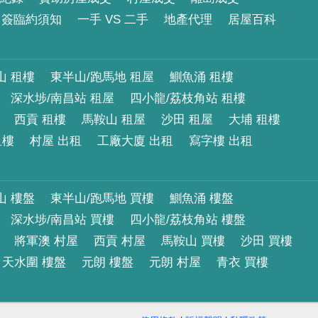
簽臨約須知
一手 VS 二手
地產代理
居屋百科
山 租樓
東半山/跑馬地 租屋
鰂魚涌 租樓
深水埗/南昌站 租屋
四小龍/荔枝角站 租樓
西貢 租樓
馬鞍山 租屋
沙田 租屋
大埔 租樓
租樓
村屋 出租
工廠大廈 出租
寫字樓 出租
山 樓盤
東半山/跑馬地 買樓
鰂魚涌 樓盤
深水埗/南昌站 買樓
四小龍/荔枝角站 樓盤
將軍澳 村屋
西貢 村屋
馬鞍山 買樓
沙田 買樓
天水圍 樓盤
元朗 樓盤
元朗 村屋
青衣 買樓