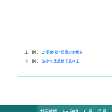
上一則：
房委會檢討居屋定價機制
下一則：
深水埗居屋撲千萬稱王
我要放盤
VR 睇樓
租屋
居屋