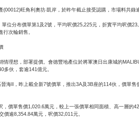
(00012)旺角利奧坊‧凱岸，於昨午截止接受認購，市場料共錄逾3
單位分布價單第1及2號，平均呎價25,225元，折實平均呎價23,
進行次輪銷售。
價
銷情理想，部署提價。會德豐地產位於將軍澳日出康城的MALI
40多伙，套逾141億元。
海II，昨上載全新7號價單，推出3A及3B座的114伙，價單售價由77
呎，價單售價1,020.6萬元，較上一張價單相同面積、高一層的4
逾8,354.84萬元，呎價32,011元。