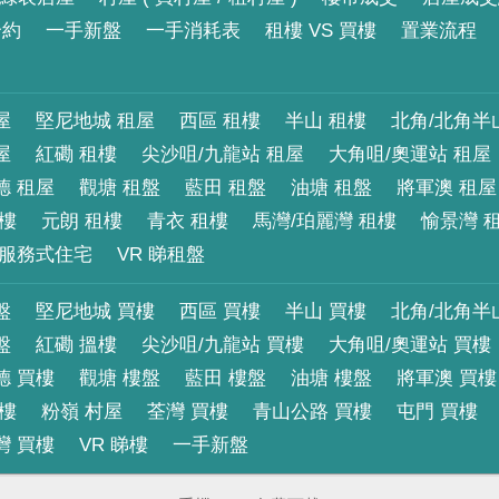
合約
一手新盤
一手消耗表
租樓 VS 買樓
置業流程
屋
堅尼地城 租屋
西區 租樓
半山 租樓
北角/北角半
屋
紅磡 租樓
尖沙咀/九龍站 租屋
大角咀/奧運站 租屋
德 租屋
觀塘 租盤
藍田 租盤
油塘 租盤
將軍澳 租屋
租樓
元朗 租樓
青衣 租樓
馬灣/珀麗灣 租樓
愉景灣 
服務式住宅
VR 睇租盤
盤
堅尼地城 買樓
西區 買樓
半山 買樓
北角/北角半
盤
紅磡 搵樓
尖沙咀/九龍站 買樓
大角咀/奧運站 買樓
德 買樓
觀塘 樓盤
藍田 樓盤
油塘 樓盤
將軍澳 買樓
買樓
粉嶺 村屋
荃灣 買樓
青山公路 買樓
屯門 買樓
灣 買樓
VR 睇樓
一手新盤