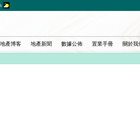
%
地產博客
地產新聞
數據公佈
置業手冊
關於我