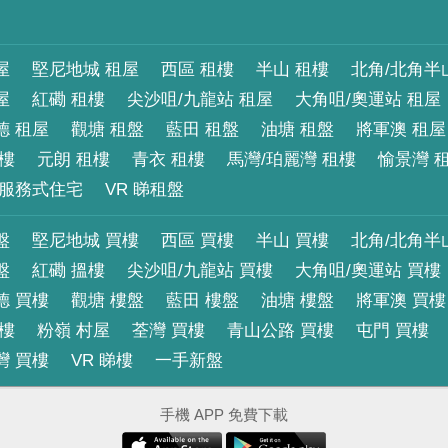
屋
堅尼地城 租屋
西區 租樓
半山 租樓
北角/北角半
屋
紅磡 租樓
尖沙咀/九龍站 租屋
大角咀/奧運站 租屋
德 租屋
觀塘 租盤
藍田 租盤
油塘 租盤
將軍澳 租屋
租樓
元朗 租樓
青衣 租樓
馬灣/珀麗灣 租樓
愉景灣 
服務式住宅
VR 睇租盤
盤
堅尼地城 買樓
西區 買樓
半山 買樓
北角/北角半
盤
紅磡 搵樓
尖沙咀/九龍站 買樓
大角咀/奧運站 買樓
德 買樓
觀塘 樓盤
藍田 樓盤
油塘 樓盤
將軍澳 買樓
買樓
粉嶺 村屋
荃灣 買樓
青山公路 買樓
屯門 買樓
灣 買樓
VR 睇樓
一手新盤
手機 APP 免費下載