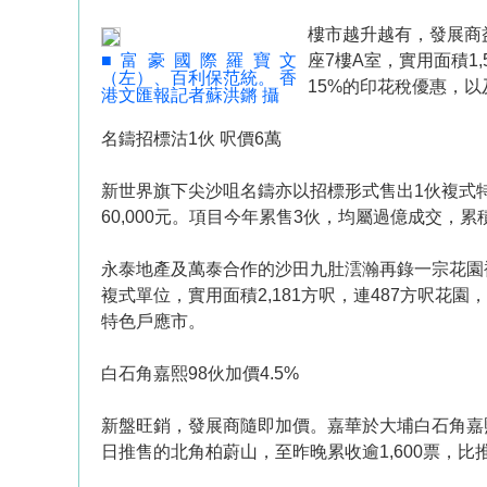
樓市越升越有，發展商
■富豪國際羅寶文
座7樓A室，實用面積1,
（左）、百利保范統。 香
15%的印花稅優惠，以
港文匯報記者蘇洪鏘 攝
名鑄招標沽1伙 呎價6萬
新世界旗下尖沙咀名鑄亦以招標形式售出1伙複式特色
60,000元。項目今年累售3伙，均屬過億成交，
永泰地產及萬泰合作的沙田九肚澐瀚再錄一宗花園
複式單位，實用面積2,181方呎，連487方呎花園
特色戶應市。
白石角嘉熙98伙加價4.5%
新盤旺銷，發展商隨即加價。嘉華於大埔白石角嘉熙
日推售的北角柏蔚山，至昨晚累收逾1,600票，比