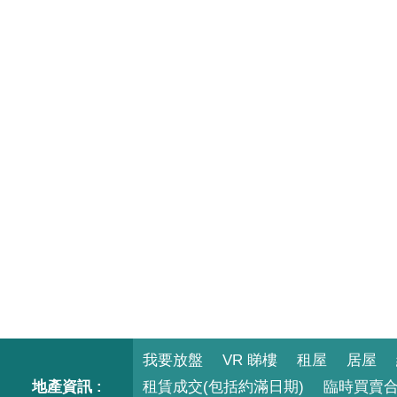
我要放盤
VR 睇樓
租屋
居屋
地產資訊 :
租賃成交(包括約滿日期)
臨時買賣