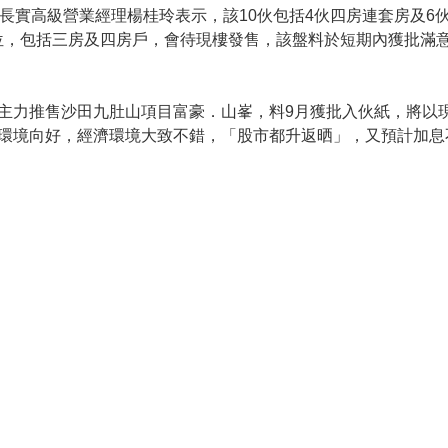
長實高級營業經理楊桂玲表示，該10伙包括4伙四房連套房及6
價單單位，包括三房及四房戶，會待現樓發售，該盤料於短期內獲批
主力推售沙田九肚山項目富豪．山峯，料9月獲批入伙紙，將以
環境向好，經濟環境大致不錯，「股市都升返晒」，又預計加息