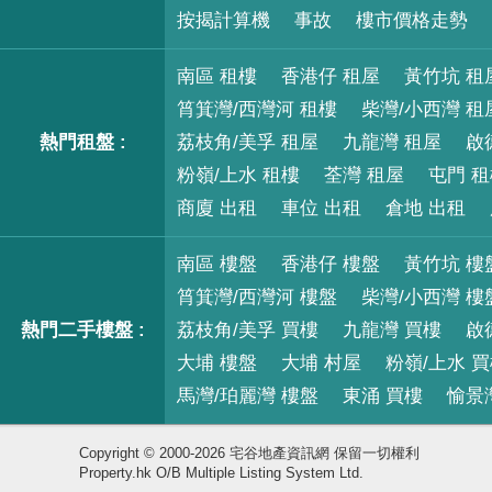
按揭計算機
事故
樓市價格走勢
南區 租樓
香港仔 租屋
黃竹坑 租
筲箕灣/西灣河 租樓
柴灣/小西灣 租
熱門租盤 :
荔枝角/美孚 租屋
九龍灣 租屋
啟
粉嶺/上水 租樓
荃灣 租屋
屯門 
商廈 出租
車位 出租
倉地 出租
南區 樓盤
香港仔 樓盤
黃竹坑 樓
筲箕灣/西灣河 樓盤
柴灣/小西灣 樓
熱門二手樓盤 :
荔枝角/美孚 買樓
九龍灣 買樓
啟
大埔 樓盤
大埔 村屋
粉嶺/上水 
馬灣/珀麗灣 樓盤
東涌 買樓
愉景
Copyright © 2000-2026 宅谷地產資訊網 保留一切權利
Property.hk O/B Multiple Listing System Ltd.