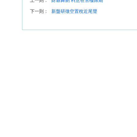
上一則：
財爺舞劍 料意在售樓限期
下一則：
新盤研徵空置稅近尾聲