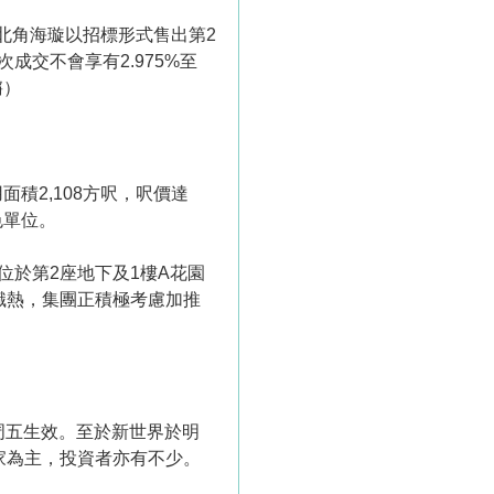
北角海璇以招標形式售出第2
是次成交不會享有2.975%至
鏘）
積2,108方呎，呎價達
色單位。
於第2座地下及1樓A花園
持續熾熱，集團正積極考慮加推
周五生效。至於新世界於明
用家為主，投資者亦有不少。