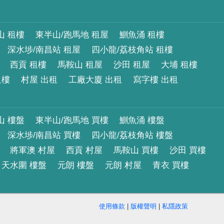
山 租樓
東半山/跑馬地 租屋
鰂魚涌 租樓
深水埗/南昌站 租屋
四小龍/荔枝角站 租樓
西貢 租樓
馬鞍山 租屋
沙田 租屋
大埔 租樓
租樓
村屋 出租
工廠大廈 出租
寫字樓 出租
山 樓盤
東半山/跑馬地 買樓
鰂魚涌 樓盤
深水埗/南昌站 買樓
四小龍/荔枝角站 樓盤
將軍澳 村屋
西貢 村屋
馬鞍山 買樓
沙田 買樓
天水圍 樓盤
元朗 樓盤
元朗 村屋
青衣 買樓
使用條款
|
版權聲明
|
私隱政策