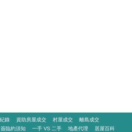
紀錄
資助房屋成交
村屋成交
離島成交
簽臨約須知
一手 VS 二手
地產代理
居屋百科