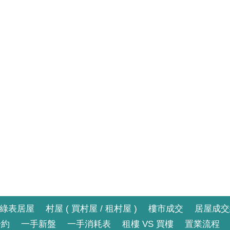
綠表居屋
村屋 ( 買村屋 / 租村屋 )
樓市成交
居屋成交
合約
一手新盤
一手消耗表
租樓 VS 買樓
置業流程