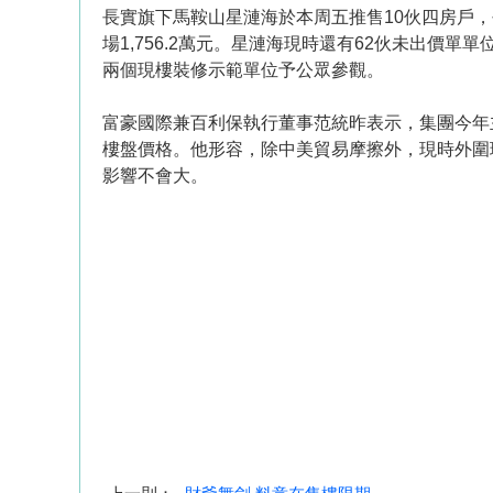
長實旗下馬鞍山星漣海於本周五推售10伙四房戶，
場1,756.2萬元。星漣海現時還有62伙未出
兩個現樓裝修示範單位予公眾參觀。
富豪國際兼百利保執行董事范統昨表示，集團今年
樓盤價格。他形容，除中美貿易摩擦外，現時外圍
影響不會大。