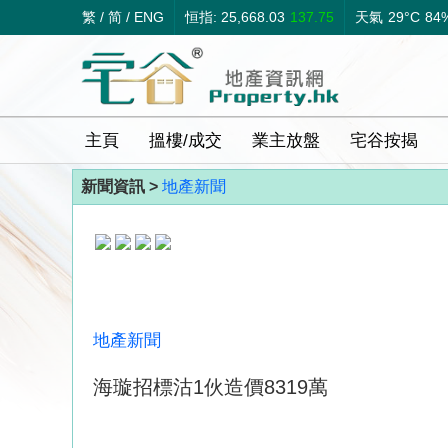
繁
/
简
/
ENG
恒指: 25,668.03
137.75
天氣
29°C
84
主頁
搵樓/成交
業主放盤
宅谷按揭
新聞資訊 >
地產新聞
地產新聞
海璇招標沽1伙造價8319萬