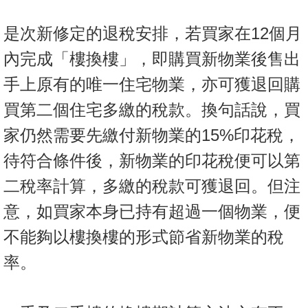
置
業
是次新修定的退稅安排，若買家在12個月
手
內完成「樓換樓」，即購買新物業後售出
冊
手上原有的唯一住宅物業，亦可獲退回購
關
買第二個住宅多繳的稅款。換句話說，買
於
家仍然需要先繳付新物業的15%印花稅，
我
們
待符合條件後，新物業的印花稅便可以第
二稅率計算，多繳的稅款可獲退回。但注
意，如買家本身已持有超過一個物業，便
不能夠以樓換樓的形式節省新物業的稅
率。