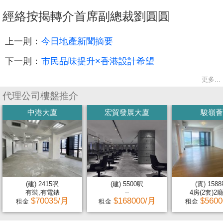
經絡按揭轉介首席副總裁劉圓圓
上一則：
今日地產新聞摘要
下一則：
市民品味提升×香港設計希望
更多...
代理公司樓盤推介
中港大廈
宏貿發展大廈
駿嶺薈
(建) 2415呎
(建) 5500呎
(實) 158
有裝,有電錶
--
4房(2套)2
$70035/月
$168000/月
$560
租金
租金
租金