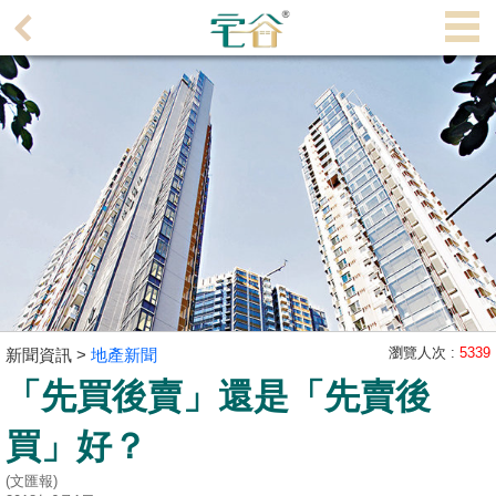
代
理
主
頁
搵
樓/
成
交
業
主
瀏覽人次 :
5339
新聞資訊 >
地產新聞
放
「先買後賣」還是「先賣後
盤
買」好？
宅
谷
(文匯報)