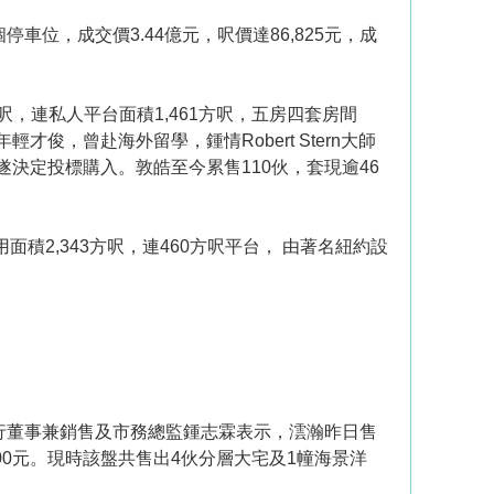
位，成交價3.44億元，呎價達86,825元，成
2方呎，連私人平台面積1,461方呎，五房四套房間
，曾赴海外留學，鍾情Robert Stern大師
決定投標購入。敦皓至今累售110伙，套現逾46
面積2,343方呎，連460方呎平台， 由著名紐約設
行董事兼銷售及市務總監鍾志霖表示，澐瀚昨日售
,200元。現時該盤共售出4伙分層大宅及1幢海景洋