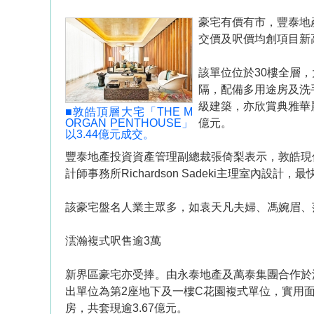
豪宅有價有市，豐泰地產
交價及呎價均創項目新
該單位位於30樓全層，大
隔，配備多用途房及洗手
級建築，亦欣賞典雅華
■敦皓頂層大宅「THE M
ORGAN PENTHOUSE」
億元。
以3.44億元成交。
豐泰地產投資資產管理副總裁張倚梨表示，敦皓現僅餘最後
計師事務所Richardson Sadeki主理室內設
該豪宅盤名人業主眾多，如袁天凡夫婦、馮婉眉、
澐瀚複式呎售逾3萬
新界區豪宅亦受捧。由永泰地產及萬泰集團合作於
出單位為第2座地下及一樓C花園複式單位，實用面積2
房，共套現逾3.67億元。