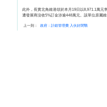
此外，長實北角維港頌於本月19日以8,971.1萬元
遭發展商沒收5%訂金涉逾448萬元。該單位原屬
上一則：
政府：計錯管理費 入伙好閉翳
下一則：
廖偉麟1.85億購海富中層
我要放盤
VR 睇樓
租屋
居屋
地產資訊 :
租賃成交(包括約滿日期)
臨時買賣
按揭計算機
事故
樓市價格走勢
南區 租樓
香港仔 租屋
黃竹坑 租
筲箕灣/西灣河 租樓
柴灣/小西灣 租
熱門租盤 :
荔枝角/美孚 租屋
九龍灣 租屋
啟