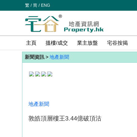
繁
/
简
/
ENG
主頁
搵樓/成交
業主放盤
宅谷按揭
新聞資訊 >
地產新聞
地產新聞
敦皓頂層樓王3.44億破頂沽