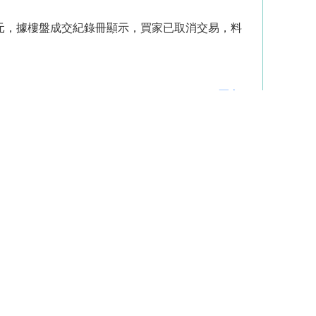
,728元，據樓盤成交紀錄冊顯示，買家已取消交易，料
更多...
紀錄
資助房屋成交
村屋成交
離島成交
簽臨約須知
一手 VS 二手
地產代理
居屋百科
山 租樓
東半山/跑馬地 租屋
鰂魚涌 租樓
深水埗/南昌站 租屋
四小龍/荔枝角站 租樓
西貢 租樓
馬鞍山 租屋
沙田 租屋
大埔 租樓