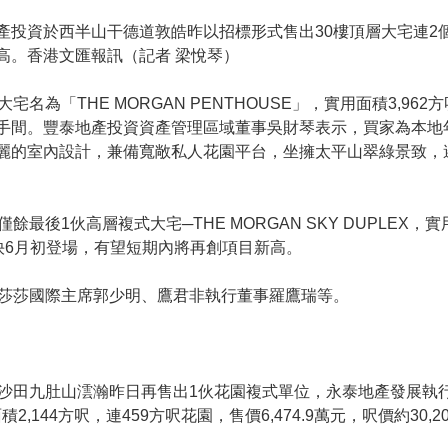
投資於西半山干德道敦皓昨以招標形式售出30樓頂層大宅連2個停車
高。香港文匯報訊（記者 梁悅琴）
宅名為「THE MORGAN PENTHOUSE」，實用面積3,96
間。豐泰地產投資資產管理區域董事吳財琴表示，買家為本地年輕才俊
麗的室內設計，兼備寬敞私人花園平台，坐擁太平山翠綠景致，遂
1伙高層複式大宅─THE MORGAN SKY DUPLEX，實用
計，最快6月初登場，有望短期內將再創項目新高。
莎莎國際主席郭少明、鷹君非執行董事羅鷹瑞等。
沙田九肚山澐瀚昨日再售出1伙花園複式單位，永泰地產發展執
,144方呎，連459方呎花園，售價6,474.9萬元，呎價約30