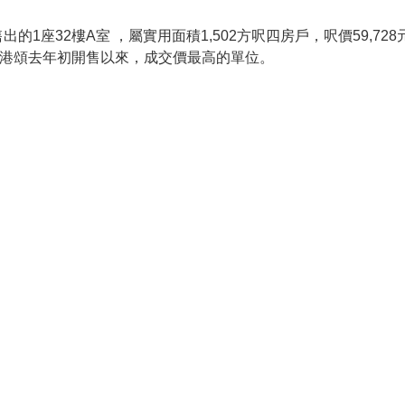
售出的1座32樓A室 ，屬實用面積1,502方呎四房戶，呎價59
維港頌去年初開售以來，成交價最高的單位。
綠表居屋
村屋 ( 買村屋 / 租村屋 )
樓市成交
居屋成交
合約
一手新盤
一手消耗表
租樓 VS 買樓
置業流程
屋
堅尼地城 租屋
西區 租樓
半山 租樓
北角/北角半
屋
紅磡 租樓
尖沙咀/九龍站 租屋
大角咀/奧運站 租屋
德 租屋
觀塘 租盤
藍田 租盤
油塘 租盤
將軍澳 租屋