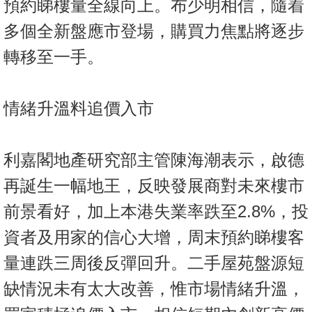
預約睇樓量全線向上。布少明相信，隨着
多個全新盤應市登場，購買力焦點將逐步
轉移至一手。
情緒升溫料追價入市
利嘉閣地產研究部主管陳海潮表示，啟德
再誕生一幅地王，反映發展商對未來樓市
前景看好，加上本港失業率跌至2.8%，投
資者及用家的信心大增，周末預約睇樓客
量連跌三周後反彈回升。二手屋苑盤源短
缺情況未有太大改善，惟市場情緒升溫，