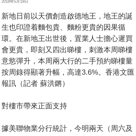
2018年5月19日
按
揭
新地日前以天價創造啟德地王，地王的誕
地
生也印證着麵包貴、麵粉更貴的因果循
產
環。在新地王出世後，置業人士擔心遲買
博
會更貴，即刻又四出睇樓，刺激本周睇樓
客
意慾彈升，本周兩大行的二手預約睇樓量
地
按周錄得顯著升幅，高達3.6%。香港文匯
產
新
報訊（記者 蘇洪鏘）
聞
數
對樓市帶來正面支持
據
公
佈
據美聯物業分行統計，今明兩天（周六及