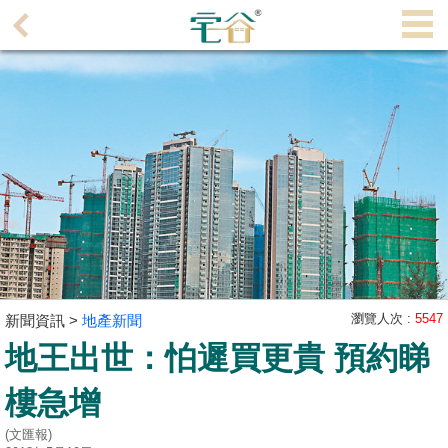
代
理
主
頁
搵
樓/
成
交
業
主
瀏覽人次 :
5547
新聞資訊 >
地產新聞
放
地王出世：怕遲買更貴 預約睇
盤
樓急增
宅
谷
(文匯報)