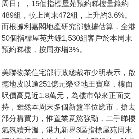
周日），15個指標屋苑預約睇樓量錄約
置
業
489組，較上周末472組，上升約3.6%。
手
而根據利嘉閣地產研究部數據估算，全港
冊
50個指標屋苑共錄1,530組客戶於本周末
關
預約睇樓，按周亦增3%。
於
我
們
美聯物業住宅部行政總裁布少明表示，啟
德地皮以逾251億元榮登地王寶座，樓面
呎價高見近1.8萬元，為樓市帶來正面支
持，雖然本周末多個新盤單位應市，搶去
部分購買力，惟置業意慾強勁，二手睇樓
氣氛續升溫，港九新界3區指標屋苑周末