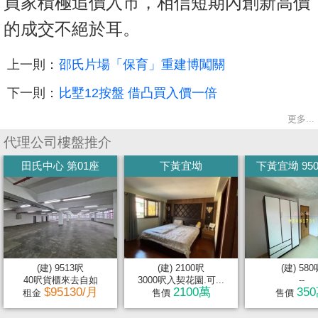
買家積極追價入市，相信短期內創新高價
的成交不絕於耳。
上一則：
邵氏片場「保育」重建博闖關
下一則：
比墅12按盤 借凸買入價一倍
更多...
代理公司樓盤推介
田氏中心 第01座
下黃宜坳
下黃宜坳 950
(建) 9513呎
(建) 2100呎
(建) 580
40呎貨櫃來去自如
3000呎入契花園.可...
--
$95130/月
2100萬
35
租金
售價
售價