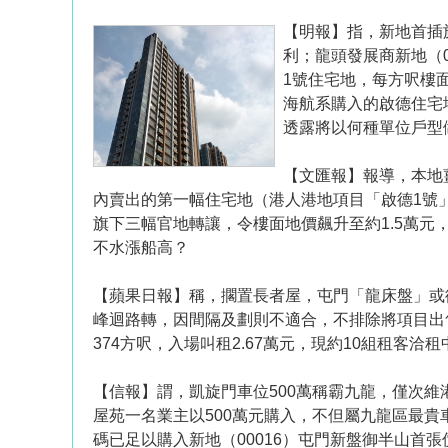
【明報】指，新地首插旗
利；龍頭發展商新地（0
1號住宅地，每方呎樓面
海航系購入的啟德住宅
透露將以何種單位戶型
【文匯報】報導，本地
內賣出的第一幅住宅地（港人港地項目「啟德1號」
旗下三幅官地轉讓，令樓面地價飆升至約1.5萬元
不水漲船高？
【蘋果日報】稱，擱置長者屋，屯門「龍床盤」或
峰迴路轉，因間隔及劃則不適合，不排除將項目出
374方呎，入場叫租2.67萬元，現約10組租客洽租
【信報】謂，凱旋門車位500萬稱霸九龍，僅次
屋苑一名業主以500萬元購入，不但屬九龍區最貴
碼已足以購入新地（00016）屯門新盤御半山首