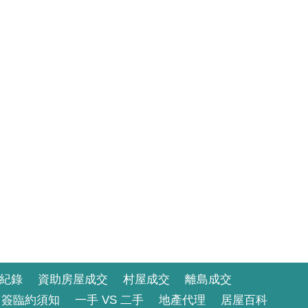
紀錄
資助房屋成交
村屋成交
離島成交
簽臨約須知
一手 VS 二手
地產代理
居屋百科