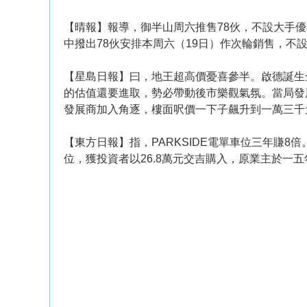
【晴報】報導，御半山周六推售78伙，不設大手優
中撥出78伙安排本周六（19日）作次輪銷售，不
【星島日報】曰，地王超高價憂喜參半。啟德誕生
的估值還要進取，勢必帶動後市樂觀氣氛。當局發
發展商加入角逐，樓面呎價一下子飆升到一萬三千
【東方日報】指，PARKSIDE電單車位三年賺8倍
位，獲投資者以26.8萬元交吉購入，原業主於一五年