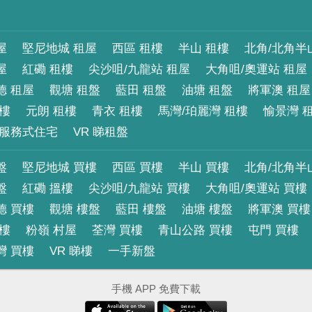
屋
堅尼地城 租屋
西區 租樓
半山 租樓
北角/北角半
屋
紅磡 租樓
尖沙咀/九龍站 租屋
大角咀/奧運站 租屋
德 租屋
觀塘 租盤
藍田 租盤
油塘 租盤
將軍澳 租屋
租樓
元朗 租樓
青衣 租樓
馬灣/珀麗灣 租樓
愉景灣 
服務式住宅
VR 睇租盤
盤
堅尼地城 買樓
西區 買樓
半山 買樓
北角/北角半
盤
紅磡 搵樓
尖沙咀/九龍站 買樓
大角咀/奧運站 買樓
德 買樓
觀塘 樓盤
藍田 樓盤
油塘 樓盤
將軍澳 買樓
買樓
粉嶺 村屋
荃灣 買樓
青山公路 買樓
屯門 買樓
灣 買樓
VR 睇樓
一手新盤
手機 APP 免費下載