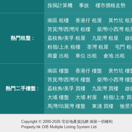
按揭計算機
事故
樓市價格走勢
南區 租樓
香港仔 租屋
黃竹坑 租
筲箕灣/西灣河 租樓
柴灣/小西灣 租
熱門租盤 :
荔枝角/美孚 租屋
九龍灣 租屋
啟
粉嶺/上水 租樓
荃灣 租屋
屯門 
商廈 出租
車位 出租
倉地 出租
南區 樓盤
香港仔 樓盤
黃竹坑 樓
筲箕灣/西灣河 樓盤
柴灣/小西灣 樓
熱門二手樓盤 :
荔枝角/美孚 買樓
九龍灣 買樓
啟
大埔 樓盤
大埔 村屋
粉嶺/上水 
馬灣/珀麗灣 樓盤
東涌 買樓
愉景
Copyright © 2000-2026 宅谷地產資訊網 保留一切權利
Property.hk O/B Multiple Listing System Ltd.