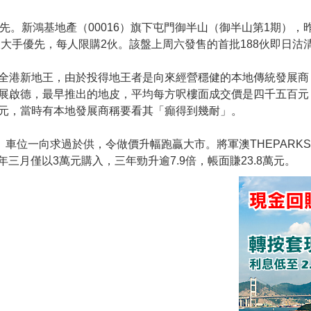
先。新鴻基地產（00016）旗下屯門御半山（御半山第1期），
設大手優先，每人限購2伙。該盤上周六發售的首批188伙即日沽
全港新地王，由於投得地王者是向來經營穩健的本地傳統發展商
展啟德，最早推出的地皮，平均每方呎樓面成交價是四千五百元
元，當時有本地發展商稱要看其「癲得到幾耐」。
。車位一向求過於供，令做價升幅跑贏大市。將軍澳THEPARKS
三月僅以3萬元購入，三年勁升逾7.9倍，帳面賺23.8萬元。