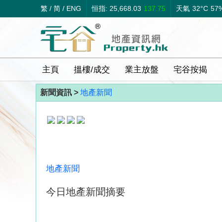
繁
/
简
/
ENG
恒指: 25,668.03
137.75
天氣
32°C
57
主頁
搵樓/成交
業主放盤
宅谷按揭
新聞資訊 >
地產新聞
地產新聞
今日地產新聞摘要