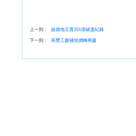
上一則：
啟德地王賣251億破盡紀錄
下一則：
長豐工廈補地價轉商廈