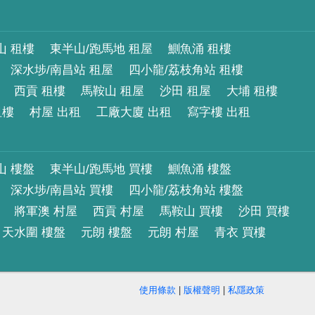
山 租樓
東半山/跑馬地 租屋
鰂魚涌 租樓
深水埗/南昌站 租屋
四小龍/荔枝角站 租樓
西貢 租樓
馬鞍山 租屋
沙田 租屋
大埔 租樓
租樓
村屋 出租
工廠大廈 出租
寫字樓 出租
山 樓盤
東半山/跑馬地 買樓
鰂魚涌 樓盤
深水埗/南昌站 買樓
四小龍/荔枝角站 樓盤
將軍澳 村屋
西貢 村屋
馬鞍山 買樓
沙田 買樓
天水圍 樓盤
元朗 樓盤
元朗 村屋
青衣 買樓
使用條款
|
版權聲明
|
私隱政策