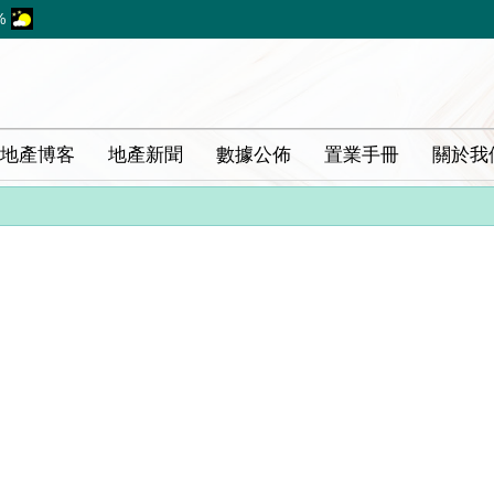
%
地產博客
地產新聞
數據公佈
置業手冊
關於我