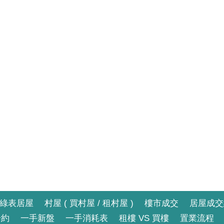
綠表居屋
村屋 ( 買村屋 / 租村屋 )
樓市成交
居屋成交
合約
一手新盤
一手消耗表
租樓 VS 買樓
置業流程