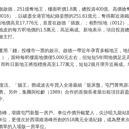
啟德，251億奪地王，樓面呎價1.8萬，總投資400億。高價
016），以破盡全港官地紀錄姿態的251.61億元，奪得鄰近港
地價高見17,776元，首度在啟德「插旗」；相對恒地（0012）
地皮的每方呎地價約1.5萬元，高近兩成。新地表示，項目投資總
做主打。
薑用「錢」投樓市一票的啟示。啟德一帶近年孕育多幅地王，地價
），當時每呎樓面地價僅5,000元左右，但短短5年間地價足足高
，而昨日新地王將指標推高至1.77萬元，短短2個月彈升近兩成
復活。「舖王」鄧成波去年買入全港最細「龍床盤」屯門菁雋原
售。另外，集團與松齡（1989）合作的首個長者屋出租項目蔚
中。
維港峰，堪購屯門新盤一房戶。車位作價升幅驚人，尖沙咀九龍站
車位，更僅次於西環維港峰所創的518萬元全港紀錄，成為歷來
張價單的入場版一房單位。