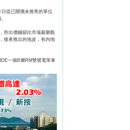
昨日從已開價未推售的單位
清。
，所出價錢卻比市場最樂觀
，後來推出的地皮，有內地
IDE一個B層RM雙號電單車