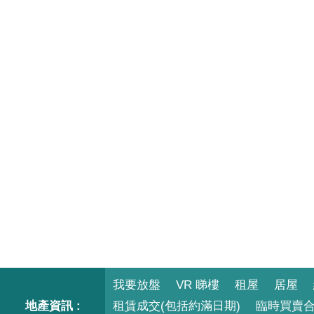
我要放盤
VR 睇樓
租屋
居屋
地產資訊 :
租賃成交(包括約滿日期)
臨時買賣