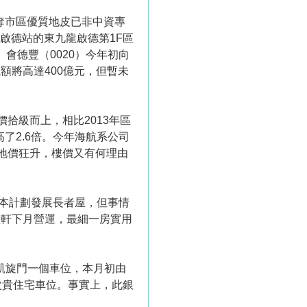
搶奪市區優質地皮已非中資專
鐵啟德站的東九龍啟德第1F區
、會德豐（0020）今年初向
額將高達400億元，但暫未
拾級而上，相比2013年區
了2.6倍。今年海航系公司
。地價狂升，樓價又有何理由
本計劃發展長者屋，但事情
盈軒下月營運，最細一房實用
凱旋門一個車位，本月初由
次貴住宅車位。事實上，此銀