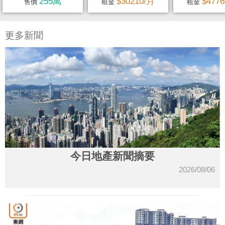
255萬
$30210/月
$477
售價
租金
租金
更多新聞
今日地產新聞摘要
2026/08/06