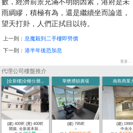
數，經濟前景充滿不明朗因素，港府是未
雨綢繆，積極有為，還是繼續坐而論道，
望天打卦，人們正拭目以待。
上一則：
息魔殺到二手樓即劈價
下一則：
港半年後恐加息
更多...
代理公司樓盤推介
[全新樓]全幢分層...
華懋禮頓廣場
南島商業
(建) 400呎 (實) 400呎
(建) 795呎
(建) 199
開揚, 全新基本裝...
--
中央冷