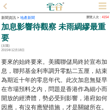
代
理
瀏覽人次 :
4154
新聞資訊 >
地產新聞
主
加息影響待觀察 未雨綢繆最重
頁
要
搵
樓/
(太陽)
2015年12月18日
成
交
要來的始終要來。美國聯儲局終於宣布加
業
息，聯邦基金利率調升零點二五厘，結束
主
為期近十年的零息年代。此次加息無疑早
放
在市場預料之內，問題是香港作為細小而
盤
開放的經濟體，勢必受到影響，港府如何
宅
因應，有沒有應變措施，才是關鍵所在。
谷