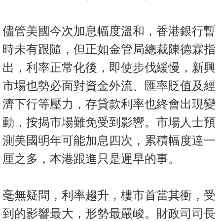
按
揭
儘管美國今次加息幅度溫和，香港銀行暫
地
時未有跟隨，但正如金管局總裁陳德霖指
產
出，利率正常化後，即使步伐緩慢，新興
博
客
市場也勢必面對資金外流、匯率貶值及經
濟下行等壓力，存貸款利率也終會出現變
地
產
動，按揭市場難免受到影響。市場人士預
新
測美國明年可能加息四次，累積幅度達一
聞
厘之多，本港跟進只是遲早的事。
數
據
公
毫無疑問，利率趨升，樓市首當其衝，受
佈
到的影響最大，形勢最嚴峻。財政司司長