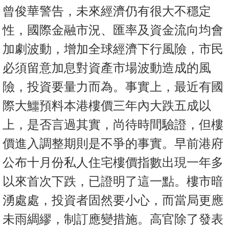
置
曾俊華警告，未來經濟仍有很大不穩定
業
性，國際金融市況、匯率及資金流向均會
手
加劇波動，增加全球經濟下行風險，市民
冊
必須留意加息對資產市場波動造成的風
關
險，投資要量力而為。事實上，最近有國
於
我
際大鱷預料本港樓價三年內大跌五成以
們
上，是否言過其實，尚待時間驗證，但樓
價進入調整期則是不爭的事實。早前港府
公布十月份私人住宅樓價指數出現一年多
以來首次下跌，已證明了這一點。樓市暗
湧處處，投資者固然要小心，而當局更應
未雨綢繆，制訂應變措施。高官除了發表