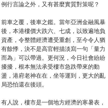
例行言論之外，又有甚麼實質對策呢？
前車之覆，後車之鑑。當年亞洲金融風暴
後，本港樓價大跌六、七成，以致遍地負
資產，令整體經濟遭受重創，至今令人猶
有餘悸，決不是高官輕描淡寫一句「量力
而為」可以帶過。更何況，今日社會紛紛
擾擾，根本無法承受樓市急跌帶來的動
盪，港府老神在在，坐等運到，更大的亂
局恐怕還在後頭。
有人說，樓市是一個地方經濟的寒暑表，