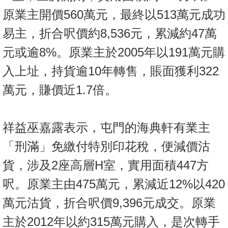
原業主開價560萬元，最終以513萬元成功
易主，折合呎價約8,536元，累減約47萬
元或逾8%。原業主於2005年以191萬元購
入上址，持貨逾10年轉售，賬面獲利322
萬元，賺價近1.7倍。
祥益巫嘉露表示，屯門的海典軒有業主
「刑滿」免繳付特別印花稅，便減價沽
貨，涉及2座高層H室，實用面積447方
呎。原業主由475萬元，累減近12%以420
萬元沽貨，折合呎價9,396元成交。原業
主於2012年以約315萬元購入，是次轉手