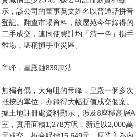
示，該公司的董事英文姓名以普通話拼音
登記。翻查市場資料，該屋苑今年錄得的
二手成交，連同使費計均「清一色」損手
離場，堪稱損手重災區。
帝峰．皇殿蝕839萬沽
無獨有偶，大角咀的帝峰．皇殿一個多次
抵按的單位，亦錄得大幅貶值成交個案。
據土地註冊處資料顯示，涉及8座極高層A
室，實用面積1,278方呎，新近以2,000萬
元成交，折合呎價15,649元。原業主為內