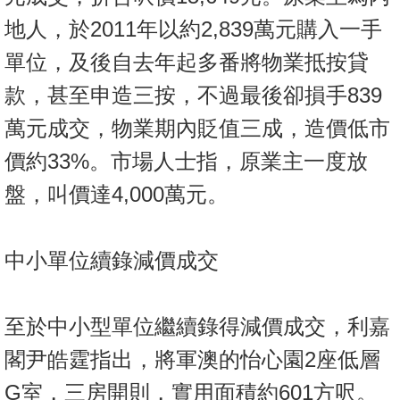
地人，於2011年以約2,839萬元購入一手
單位，及後自去年起多番將物業抵按貸
款，甚至申造三按，不過最後卻損手839
萬元成交，物業期內貶值三成，造價低市
價約33%。市場人士指，原業主一度放
盤，叫價達4,000萬元。
中小單位續錄減價成交
至於中小型單位繼續錄得減價成交，利嘉
閣尹皓霆指出，將軍澳的怡心園2座低層
G室，三房開則，實用面積約601方呎。