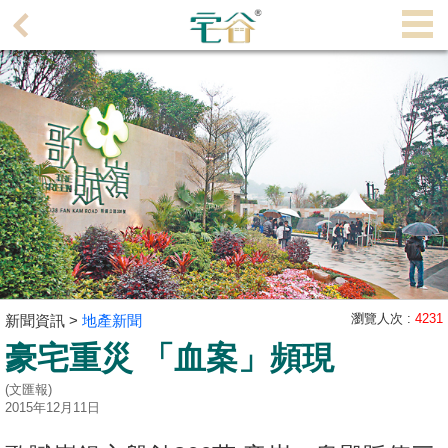
代
理
主
頁
搵
樓/
成
交
業
主
瀏覽人次 :
4231
新聞資訊 >
地產新聞
放
豪宅重災 「血案」頻現
盤
(文匯報)
宅
2015年12月11日
谷