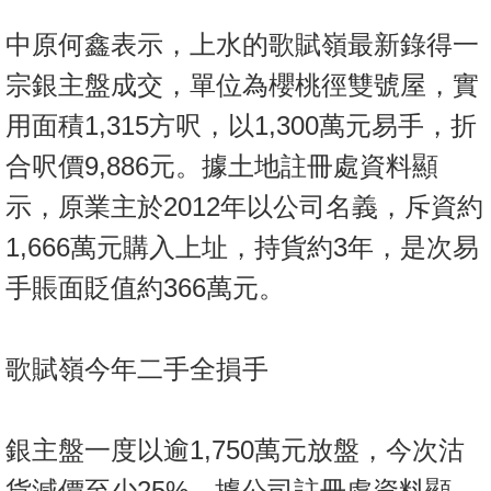
置
中原何鑫表示，上水的歌賦嶺最新錄得一
業
手
宗銀主盤成交，單位為櫻桃徑雙號屋，實
冊
用面積1,315方呎，以1,300萬元易手，折
關
合呎價9,886元。據土地註冊處資料顯
於
示，原業主於2012年以公司名義，斥資約
我
們
1,666萬元購入上址，持貨約3年，是次易
手賬面貶值約366萬元。
歌賦嶺今年二手全損手
銀主盤一度以逾1,750萬元放盤，今次沽
貨減價至少25%。據公司註冊處資料顯