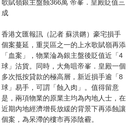
歌賦嶺銀主盤蝕366萬 帝峯．皇殿貶值三
按
揭
成
地
產
香港文匯報訊（記者 蘇洪鏘）豪宅損手
博
個案蔓延，重災區之一的上水歌賦嶺再添
客
「血案」，物業淪為銀主盤後貶值近「4
地
球」沽貨。同時，大角咀帝峯．皇殿一個
產
多次抵按貸款的極高層，新近損手逾「8
新
聞
球」易手，可謂「蝕入肉」。值得留意
數
是，兩項物業的原業主均為內地人士，在
據
近期內地經濟增長放緩的背景下再添蝕讓
公
個案，為呆滯的樓市再添陰霾。
佈