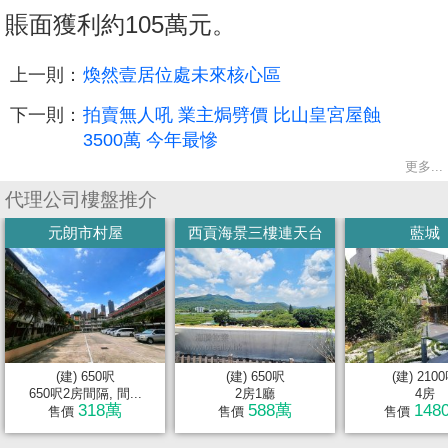
賬面獲利約105萬元。
上一則：
煥然壹居位處未來核心區
下一則：
拍賣無人吼 業主焗劈價 比山皇宮屋蝕
3500萬 今年最慘
更多...
代理公司樓盤推介
元朗市村屋
西貢海景三樓連天台
藍城
(建) 650呎
(建) 650呎
(建) 210
650呎2房間隔, 間...
2房1廳
4房
318萬
588萬
148
售價
售價
售價