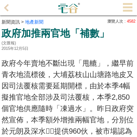
代
理
瀏覽人次 :
4582
新聞資訊 >
地產新聞
主
政府加推兩官地「補數」
頁
(文匯報)
搵
2015年12月5日
樓/
政府今年賣地不斷出現「甩轆」，繼早前
成
交
青衣地流標後，大埔荔枝山山塘路地皮又
因司法覆核需要延期開標，由於本季4幅
業
主
擬推官地全部涉及司法覆核，本季2,850
放
個官地供應隨時「凍過水」。昨日政府突
盤
然宣佈，本季額外增推兩幅官地，分別位
宅
於元朗及深水，提供960伙，被市場認為
谷