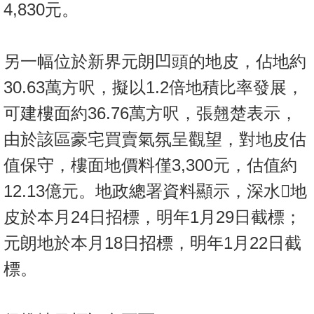
4,830元。
置
業
手
另一幅位於新界元朗凹頭的地皮，佔地約
冊
30.63萬方呎，擬以1.2倍地積比率發展，
關
可建樓面約36.76萬方呎，張翹楚表示，
於
我
由於該區豪宅買賣氣氛呈觀望，對地皮估
們
值保守，樓面地價料僅3,300元，估值約
12.13億元。地政總署資料顯示，深水地
皮於本月24日招標，明年1月29日截標；
元朗地於本月18日招標，明年1月22日截
標。