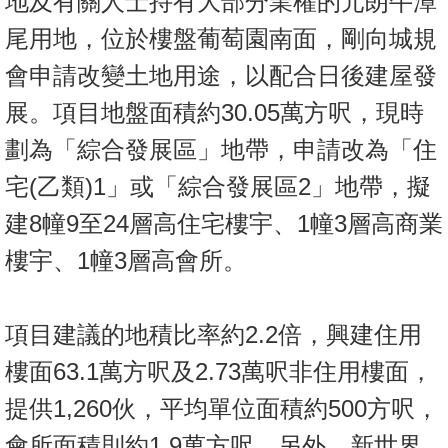
地及有關人士持有大部分業權的元朗牛潭
尾用地，位於樓盤葡萄園南面，剛向城規
會申請改變土地用途，以配合日後建屋發
展。項目地盤面積約30.05萬方呎，現時
劃為「綜合發展區」地帶，申請改為「住
宅(乙類)1」或「綜合發展區2」地帶，擬
建8幢9至24層高住宅樓宇、1幢3層高商業
樓宇、1幢3層高會所。
項目建議的地積比率約2.2倍，興建住用
樓面63.1萬方呎及2.73萬呎非住用樓面，
提供1,260伙，平均單位面積約500方呎，
會所面積則約1.9萬方呎。另外，新世界