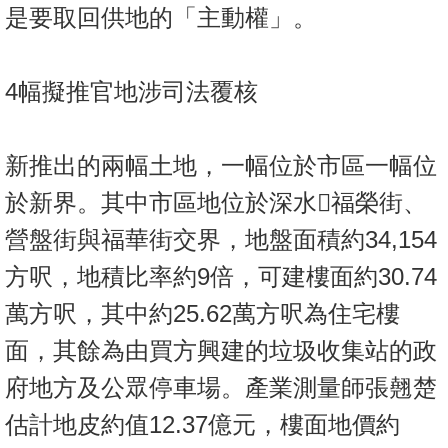
按
是要取回供地的「主動權」。
揭
地
4幅擬推官地涉司法覆核
產
博
新推出的兩幅土地，一幅位於市區一幅位
客
於新界。其中市區地位於深水福榮街、
地
營盤街與福華街交界，地盤面積約34,154
產
新
方呎，地積比率約9倍，可建樓面約30.74
聞
萬方呎，其中約25.62萬方呎為住宅樓
數
面，其餘為由買方興建的垃圾收集站的政
據
府地方及公眾停車場。產業測量師張翹楚
公
佈
估計地皮約值12.37億元，樓面地價約