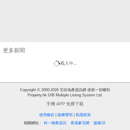
更多新聞
載入中...
收
Copyright © 2000-2026 宅谷地產資訊網 保留一切權利
Property.hk O/B Multiple Listing System Ltd.
藏
樓
手機 APP 免費下載
盤
使用條款
|
版權聲明
|
私隱政策
相關網站 :
科一物業資訊
香港豪宅網
搵樓18
繁
简
ENG
Ver. 9.40