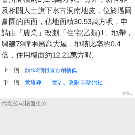
及相關人士旗下水古洞南地皮，位於邁爾
豪園的西面，佔地面積30.53萬方呎，申
請由「農業」改劃「住宅(乙類)1」地帶，
興建79幢兩層高大屋，地積比率約0.4
倍，住用樓面約12.21萬方呎。
上一則：
囍匯2期租金再創新低
下一則：
黃遠輝：「壹居」改限 非政治化
更多...
代理公司樓盤推介