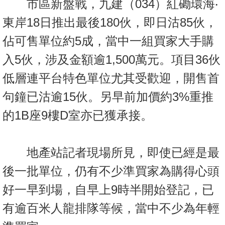
市區新盤戰，九建（034）紅磡環海‧
按
揭
東岸18日推出最後180伙，即日沽85伙，
佔可售單位約5成，當中一組買家大手購
地
產
入5伙，涉及金額逾1,500萬元。項目36伙
博
低層連平台特色單位尤其受歡迎，開售首
客
句鐘已沽逾15伙。另早前加價約3%重推
地
的1B座9樓D室亦已獲承接。
產
新
聞
地產站記者現場所見，即使已經是最
數
後一批單位，仍有不少準買家為購得心頭
據
好一早到場，自早上9時半開始登記，已
公
有逾百米人龍排隊等候，當中不少為年輕
佈