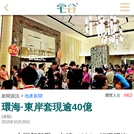
代
理
主
頁
搵
樓/
成
交
業
主
瀏覽人次 :
6922
新聞資訊 >
地產新聞
放
環海·東岸套現逾40億
盤
(成報)
宅
2015年10月20日
谷