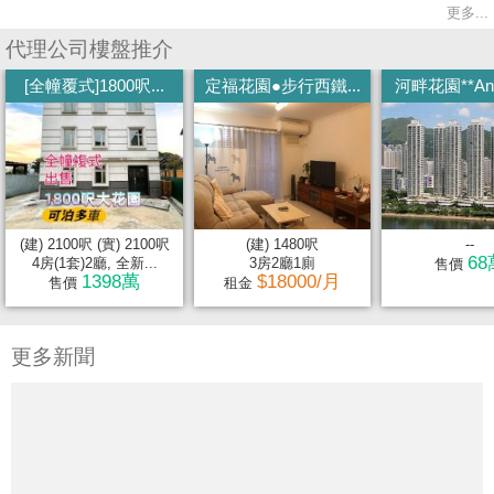
更多...
代理公司樓盤推介
[全幢覆式]1800呎...
定福花園●步行西鐵...
河畔花園**Anni
(建) 2100呎 (實) 2100呎
(建) 1480呎
--
68
4房(1套)2廳, 全新...
3房2廳1廁
售價
1398萬
$18000/月
售價
租金
更多新聞