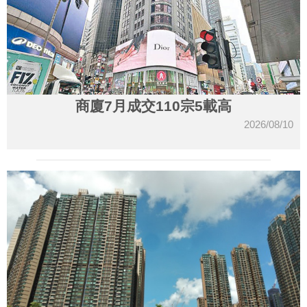
商廈7月成交110宗5載高
2026/08/10