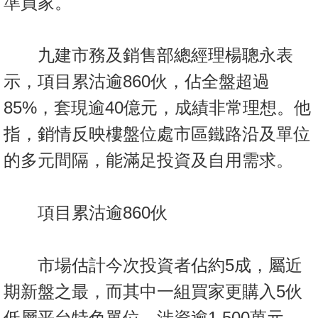
準買家。
置
業
手
九建市務及銷售部總經理楊聰永表
冊
示，項目累沽逾860伙，佔全盤超過
關
85%，套現逾40億元，成績非常理想。他
於
指，銷情反映樓盤位處市區鐵路沿及單位
我
們
的多元間隔，能滿足投資及自用需求。
項目累沽逾860伙
市場估計今次投資者佔約5成，屬近
期新盤之最，而其中一組買家更購入5伙
低層平台特色單位，涉資逾1,500萬元。