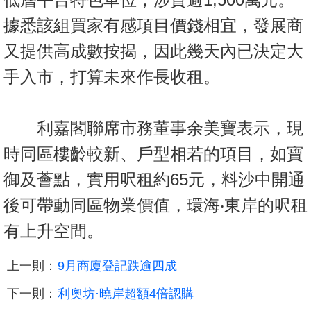
據悉該組買家有感項目價錢相宜，發展商
又提供高成數按揭，因此幾天內已決定大
手入市，打算未來作長收租。
利嘉閣聯席市務董事余美寶表示，現
時同區樓齡較新、戶型相若的項目，如寶
御及薈點，實用呎租約65元，料沙中開通
後可帶動同區物業價值，環海‧東岸的呎租
有上升空間。
上一則：
9月商廈登記跌逾四成
下一則：
利奧坊·曉岸超額4倍認購