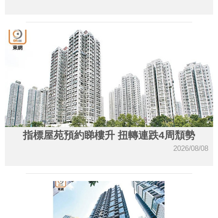
指標屋苑預約睇樓升 扭轉連跌4周頹勢
2026/08/08