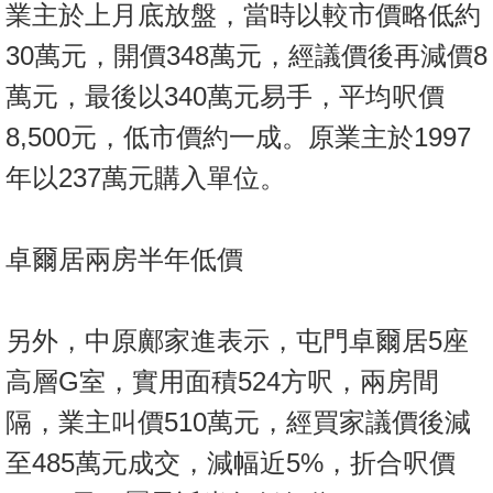
業主於上月底放盤，當時以較市價略低約
置
業
30萬元，開價348萬元，經議價後再減價8
手
萬元，最後以340萬元易手，平均呎價
冊
8,500元，低市價約一成。原業主於1997
關
年以237萬元購入單位。
於
我
們
卓爾居兩房半年低價
另外，中原鄺家進表示，屯門卓爾居5座
高層G室，實用面積524方呎，兩房間
隔，業主叫價510萬元，經買家議價後減
至485萬元成交，減幅近5%，折合呎價