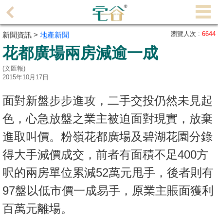
代
理
瀏覽人次 :
6644
新聞資訊 >
地產新聞
主
花都廣場兩房減逾一成
頁
(文匯報)
搵
2015年10月17日
樓/
面對新盤步步進攻，二手交投仍然未見起
成
交
色，心急放盤之業主被迫面對現實，放棄
進取叫價。粉嶺花都廣場及碧湖花園分錄
業
主
得大手減價成交，前者有面積不足400方
放
呎的兩房單位累減52萬元甩手，後者則有
盤
97盤以低市價一成易手，原業主賬面獲利
宅
百萬元離場。
谷