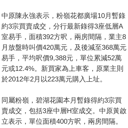
按
揭
中原陳永強表示，粉嶺花都廣場10月暫錄
地
約3宗買賣成交，分行最新錄得3座低層A
產
室易手，面積392方呎，兩房間隔，業主8
博
月放盤時叫價420萬元，及後減至368萬元
客
易手，平均呎價9,388元，單位累減52萬
地
元或12.4%。新買家為上車客，原業主則
產
新
於2012年2月以223萬元購入上址。
聞
數
同屬粉嶺，碧湖花園本月暫錄得約3宗買
據
賣成交，包括3座中層H室成交。中原黃啟
公
佈
立表示，單位面積400方呎，兩房間隔。