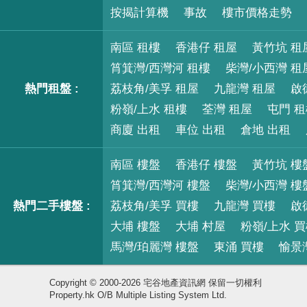
按揭計算機
事故
樓市價格走勢
南區 租樓
香港仔 租屋
黃竹坑 租
筲箕灣/西灣河 租樓
柴灣/小西灣 租
熱門租盤 :
荔枝角/美孚 租屋
九龍灣 租屋
啟
粉嶺/上水 租樓
荃灣 租屋
屯門 
商廈 出租
車位 出租
倉地 出租
南區 樓盤
香港仔 樓盤
黃竹坑 樓
筲箕灣/西灣河 樓盤
柴灣/小西灣 樓
熱門二手樓盤 :
荔枝角/美孚 買樓
九龍灣 買樓
啟
大埔 樓盤
大埔 村屋
粉嶺/上水 
馬灣/珀麗灣 樓盤
東涌 買樓
愉景
Copyright © 2000-2026 宅谷地產資訊網 保留一切權利
Property.hk O/B Multiple Listing System Ltd.