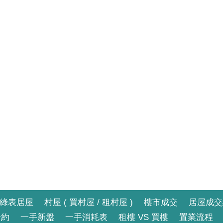
綠表居屋
村屋 ( 買村屋 / 租村屋 )
樓市成交
居屋成交
合約
一手新盤
一手消耗表
租樓 VS 買樓
置業流程