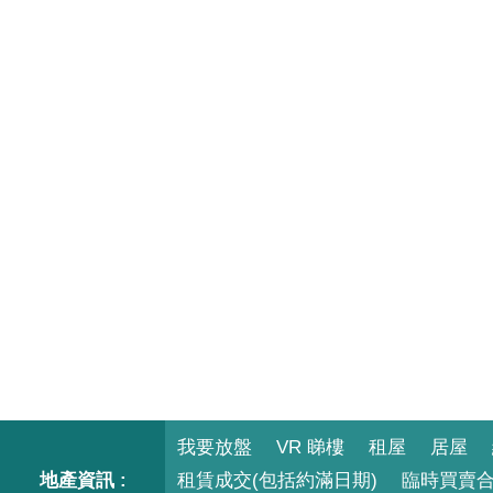
我要放盤
VR 睇樓
租屋
居屋
地產資訊 :
租賃成交(包括約滿日期)
臨時買賣