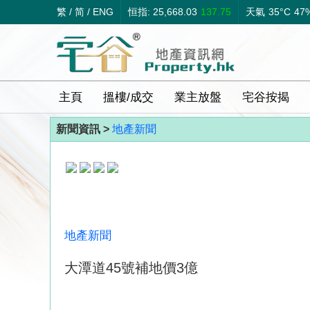
繁
/
简
/
ENG
恒指: 25,668.03
137.75
天氣
35°C
47
主頁
搵樓/成交
業主放盤
宅谷按揭
新聞資訊 >
地產新聞
地產新聞
大潭道45號補地價3億