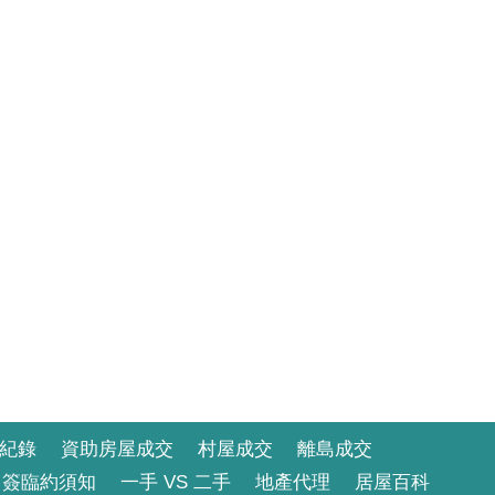
紀錄
資助房屋成交
村屋成交
離島成交
簽臨約須知
一手 VS 二手
地產代理
居屋百科