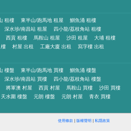
山 租樓
東半山/跑馬地 租屋
鰂魚涌 租樓
深水埗/南昌站 租屋
四小龍/荔枝角站 租樓
西貢 租樓
馬鞍山 租屋
沙田 租屋
大埔 租樓
租樓
村屋 出租
工廠大廈 出租
寫字樓 出租
山 樓盤
東半山/跑馬地 買樓
鰂魚涌 樓盤
深水埗/南昌站 買樓
四小龍/荔枝角站 樓盤
將軍澳 村屋
西貢 村屋
馬鞍山 買樓
沙田 買樓
天水圍 樓盤
元朗 樓盤
元朗 村屋
青衣 買樓
使用條款
|
版權聲明
|
私隱政策