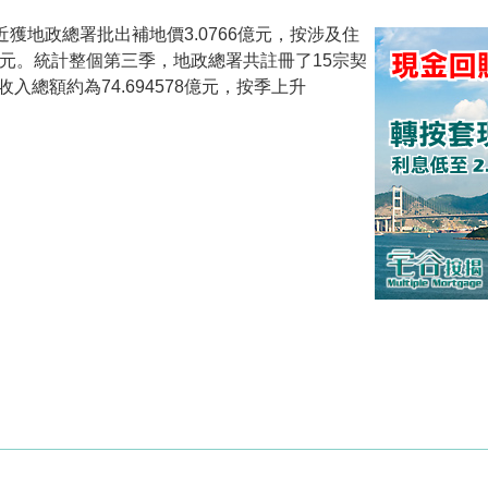
新近獲地政總署批出補地價3.0766億元，按涉及住
555元。統計整個第三季，地政總署共註冊了15宗契
總額約為74.694578億元，按季上升