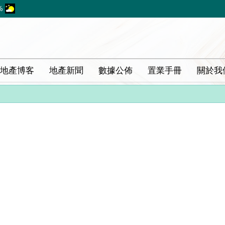
%
地產博客
地產新聞
數據公佈
置業手冊
關於我