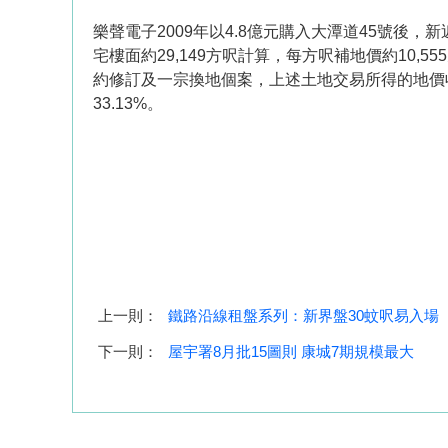
樂聲電子2009年以4.8億元購入大潭道45號後，
宅樓面約29,149方呎計算，每方呎補地價約10,
約修訂及一宗換地個案，上述土地交易所得的地價收入
33.13%。
上一則：
鐵路沿線租盤系列：新界盤30蚊呎易入場
下一則：
屋宇署8月批15圖則 康城7期規模最大