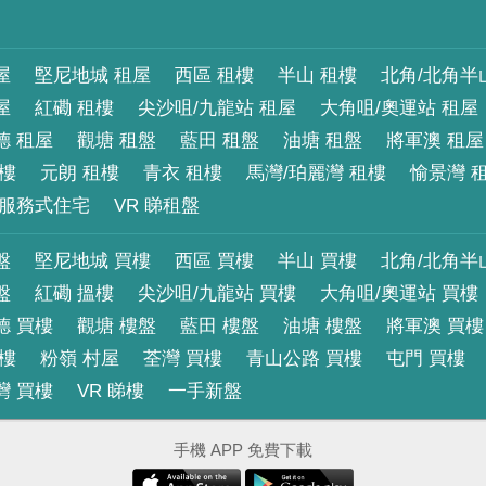
屋
堅尼地城 租屋
西區 租樓
半山 租樓
北角/北角半
屋
紅磡 租樓
尖沙咀/九龍站 租屋
大角咀/奧運站 租屋
德 租屋
觀塘 租盤
藍田 租盤
油塘 租盤
將軍澳 租屋
租樓
元朗 租樓
青衣 租樓
馬灣/珀麗灣 租樓
愉景灣 
服務式住宅
VR 睇租盤
盤
堅尼地城 買樓
西區 買樓
半山 買樓
北角/北角半
盤
紅磡 搵樓
尖沙咀/九龍站 買樓
大角咀/奧運站 買樓
德 買樓
觀塘 樓盤
藍田 樓盤
油塘 樓盤
將軍澳 買樓
買樓
粉嶺 村屋
荃灣 買樓
青山公路 買樓
屯門 買樓
灣 買樓
VR 睇樓
一手新盤
手機 APP 免費下載