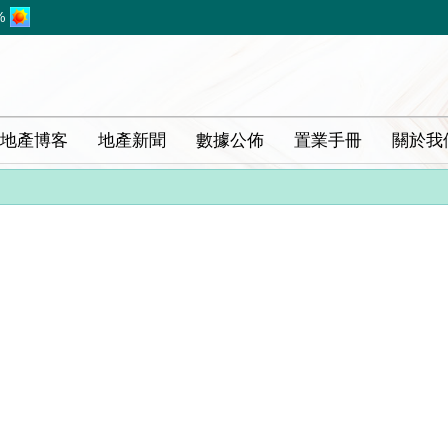
%
地產博客
地產新聞
數據公佈
置業手冊
關於我