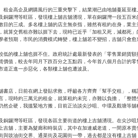
、租金高企及網購風行的三重夾擊下，結業潮已由地舖蔓延至樓
及銅鑼灣等旺區，發現樓上舖吉舖湧現，單在銅鑼灣一段五百米
數目的三成。多名樓上舖的店主無奈指，雖然有租約在身，業主
，就算交舊租亦難以捱下去，現時已近乎「加租又死，減都死」
學者預期，市民的消費模式轉變，樓上舖若不變招，吉舖只會愈
較低的樓上舖也捱不住。政府統計處最新發表的「零售業銷貨額
貨價值，較去年同月下跌百分之五點四，今年首八個月合計的零
市道正進一步惡化，各類樓上舖也遭波及。
舖書店，日前在網上發貼求救，呼籲各方齊齊「幫手交租」，稱
言，現時約三萬元的租金，就算租約未完，亦難以負擔，「整體
仍然企硬，我搵緊地方搬，目前正洽談尖沙咀、中環及觀塘等舖
及銅鑼灣等旺區，發現各區主要街道的樓上吉舖湧現。在尖沙咀
上吉舖，主要為髮廊和時裝店，其中在加連威老道，一間原本賣
街與豉油街交界、通菜街及花園街一帶，過去都是沒有樓上吉舖