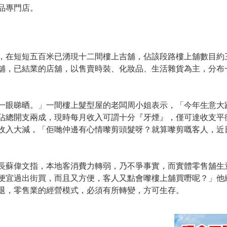
品專門店。
，在短短五百米已湧現十二間樓上吉舖，佔該段路樓上舖數目約
舖，已結業的店舖，以售賣時裝、化妝品、生活雜貨為主，分布
一眼睇晒。」一間樓上髮型屋的老闆周小姐表示，「今年生意大
佔總開支兩成，現時每月收入可謂十分『牙煙』，僅可達收支平
收入大減，「佢哋仲邊有心情嚟剪頭髮呀？就算嚟剪嘅客人，近
長蘇偉文指，本地客消費力轉弱，乃不爭事實，而實體零售舖生
便宜過出街買，而且又方便，客人又點會嚟樓上舖買嘢呢？」他
退，零售業的經營模式，必須有所轉變，方可生存。