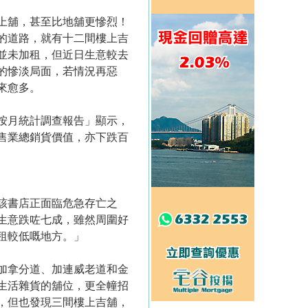
上舖，甚至比地舖更慘烈！
的道路，就有十二間樓上吉
並未加租，但近日生意較去
的慘淡局面，若情況再惡
來愈多。
按月統計調查報告」顯示，
售業總銷貨價值，亦下跌百
該書店正面臨危急存亡之
生意跌咗七成，雖然周圍好
租較低嘅地方。」
加拿分道、加連威老道和金
生活雜貨的舖位，更全幢招
，但也發現三間樓上吉舖，