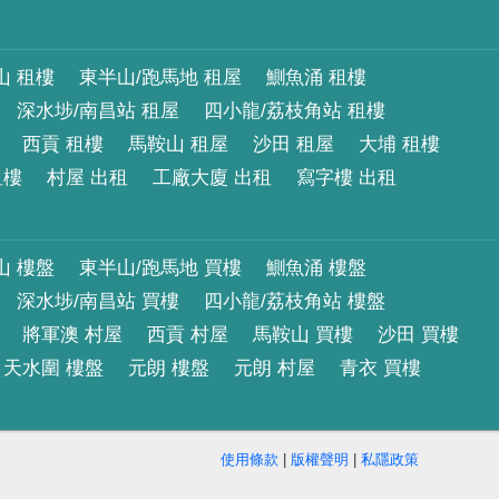
山 租樓
東半山/跑馬地 租屋
鰂魚涌 租樓
深水埗/南昌站 租屋
四小龍/荔枝角站 租樓
西貢 租樓
馬鞍山 租屋
沙田 租屋
大埔 租樓
租樓
村屋 出租
工廠大廈 出租
寫字樓 出租
山 樓盤
東半山/跑馬地 買樓
鰂魚涌 樓盤
深水埗/南昌站 買樓
四小龍/荔枝角站 樓盤
將軍澳 村屋
西貢 村屋
馬鞍山 買樓
沙田 買樓
天水圍 樓盤
元朗 樓盤
元朗 村屋
青衣 買樓
使用條款
|
版權聲明
|
私隱政策