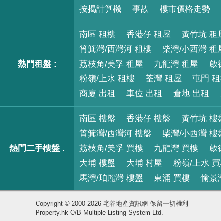
按揭計算機
事故
樓市價格走勢
南區 租樓
香港仔 租屋
黃竹坑 租
筲箕灣/西灣河 租樓
柴灣/小西灣 租
熱門租盤 :
荔枝角/美孚 租屋
九龍灣 租屋
啟
粉嶺/上水 租樓
荃灣 租屋
屯門 
商廈 出租
車位 出租
倉地 出租
南區 樓盤
香港仔 樓盤
黃竹坑 樓
筲箕灣/西灣河 樓盤
柴灣/小西灣 樓
熱門二手樓盤 :
荔枝角/美孚 買樓
九龍灣 買樓
啟
大埔 樓盤
大埔 村屋
粉嶺/上水 
馬灣/珀麗灣 樓盤
東涌 買樓
愉景
Copyright © 2000-2026 宅谷地產資訊網 保留一切權利
Property.hk O/B Multiple Listing System Ltd.