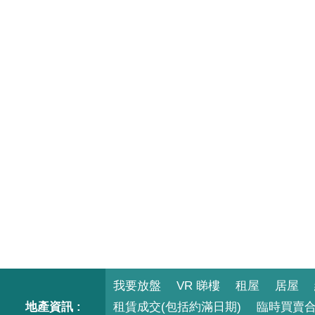
我要放盤
VR 睇樓
租屋
居屋
地產資訊 :
租賃成交(包括約滿日期)
臨時買賣