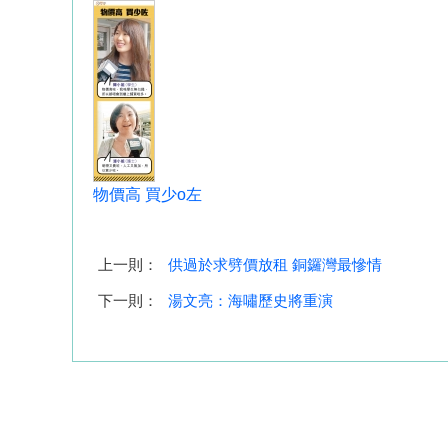
物價高 買少o左
上一則：
供過於求劈價放租 銅鑼灣最慘情
下一則：
湯文亮：海嘯歷史將重演