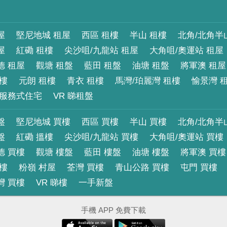
屋
堅尼地城 租屋
西區 租樓
半山 租樓
北角/北角半
屋
紅磡 租樓
尖沙咀/九龍站 租屋
大角咀/奧運站 租屋
德 租屋
觀塘 租盤
藍田 租盤
油塘 租盤
將軍澳 租屋
租樓
元朗 租樓
青衣 租樓
馬灣/珀麗灣 租樓
愉景灣 
服務式住宅
VR 睇租盤
盤
堅尼地城 買樓
西區 買樓
半山 買樓
北角/北角半
盤
紅磡 搵樓
尖沙咀/九龍站 買樓
大角咀/奧運站 買樓
德 買樓
觀塘 樓盤
藍田 樓盤
油塘 樓盤
將軍澳 買樓
買樓
粉嶺 村屋
荃灣 買樓
青山公路 買樓
屯門 買樓
灣 買樓
VR 睇樓
一手新盤
手機 APP 免費下載