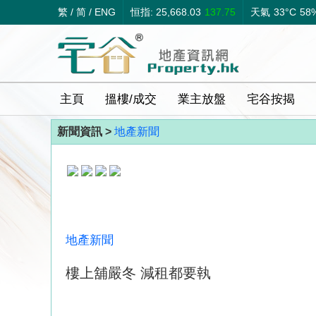
繁
/
简
/
ENG
恒指: 25,668.03
137.75
天氣
33°C
58
主頁
搵樓/成交
業主放盤
宅谷按揭
新聞資訊 >
地產新聞
地產新聞
樓上舖嚴冬 減租都要執