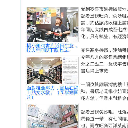
受到零售市道持續疲弱
記者巡視旺角、尖沙咀
舖，約佔該路段樓上舖
年同期大跌四成至七成
化，只有執笠。有經濟
楊小姐稱書店近日生意，
較去年同期下跌七成。
零售寒冬持續，連舖租
今年八月的零售業總銷
分之二點二，反映零售
書店網上求救
一間位於銅鑼灣的樓上
面對租金壓力，書店在網
秋。書店老闆楊小姐直
上貼文求救。（互聯網圖
片）
多吉舖，但業主對租金
記者巡視尖沙咀、旺角
馬倫道一帶，有七間樓
租。而在旺角西洋菜南