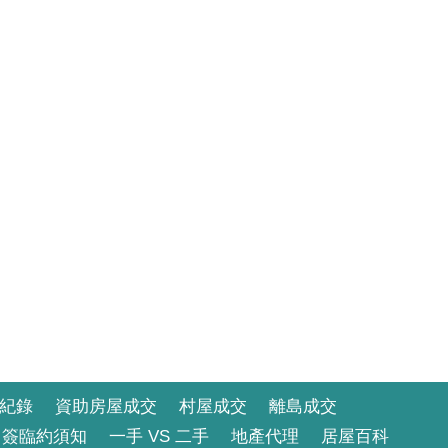
紀錄
資助房屋成交
村屋成交
離島成交
簽臨約須知
一手 VS 二手
地產代理
居屋百科