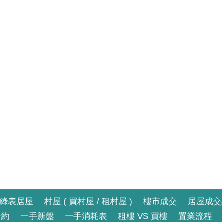
綠表居屋
村屋 ( 買村屋 / 租村屋 )
樓市成交
居屋成交
合約
一手新盤
一手消耗表
租樓 VS 買樓
置業流程