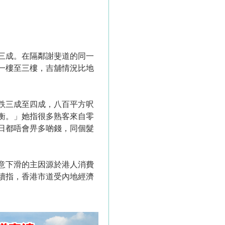
三成。在隔鄰謝斐道的同一
一樓至三樓，吉舖情況比地
跌三成至四成，八百平方呎
衡。」她指很多熟客來自零
日都唔會畀多啲錢，同個髮
意下滑的主因源於港人消費
續指，香港市道受內地經濟