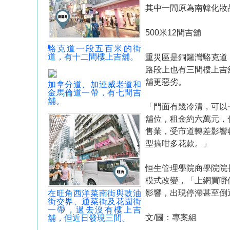
其中一間原為南韓化妝
500米12間吉舖
駱克道一段五百米的街
道，有十二間樓上吉舖。
重災區是銅鑼灣駱克道
路段上也有三間樓上吉
舖更惡劣。
加拿分道、加連威老道和
金馬倫道一帶，有七間吉
舖。
「門面有幾冷清，可以
舖位，租金約六萬元，
售業，受市道轉差影響
型搞咁多花款。」
恒生管理學院商學院院
模式改變，「上網買嘢
影響，出現停滯甚至倒
在旺角西洋菜南街與豉油
街交界、通菜街及花園街
一帶，過去沒有樓上吉
文/圖：專案組
舖，但近日發現三間。