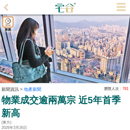
代
理
主
頁
搵
樓/
成
交
業
主
瀏覽人次 :
781
新聞資訊 >
地產新聞
放
物業成交逾兩萬宗 近5年首季
盤
新高
宅
(東方)
谷
2026年3月26日