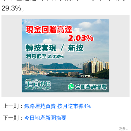
29.3%。
上一則：
鐵路屋苑買賣 按月逆市彈4%
下一則：
今日地產新聞摘要
更多...