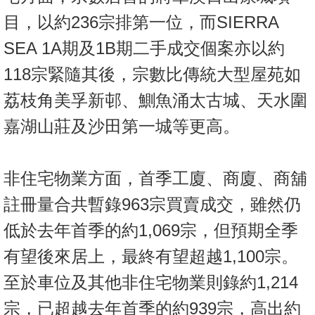
目，以約236宗排第一位，而SIERRA
SEA 1A期及1B期二手成交個案亦以約
118宗緊隨其後，宗數比傳統大型屋苑如
荔枝角美孚新邨、鰂魚涌太古城、天水圍
嘉湖山莊及沙田第一城等更高。
非住宅物業方面，首季工廈、商廈、商舖
註冊量合共暫錄963宗買賣成交，雖然仍
低於去年首季的約1,069宗，但預期全季
有望後來居上，最終有望超越1,100宗。
至於車位及其他非住宅物業則錄約1,214
宗，已超越去年首季的約939宗，高出約