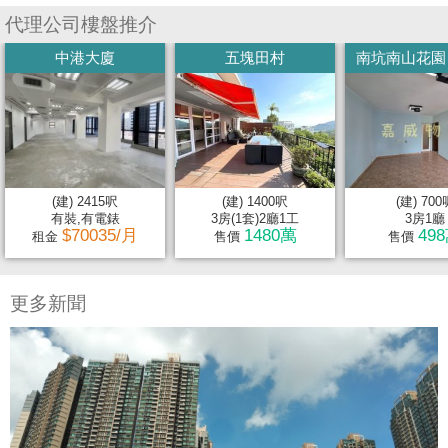
代理公司樓盤推介
中港大廈
五塊田村
南坑南山花園 95
(建) 2415呎
(建) 1400呎
(建) 700
有裝,有電錶
3房(1套)2廳1工
3房1廳
$70035/月
1480萬
49
租金
售價
售價
更多新聞