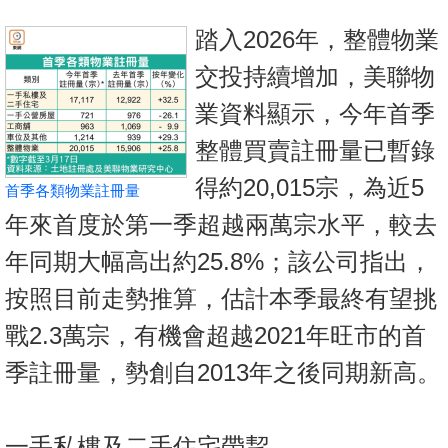
按
踏入2026年，整體物業
揭
交投持續增加，美聯物
地
業資料顯示，今年首季
產
博
整體買賣註冊量已暫錄
客
得約20,015宗，為近5
首季各類物業註冊量
地
年來首度於第一季超越兩萬宗水平，較去
產
年同期大幅高出約25.8%；該公司指出，
新
聞
按照目前走勢推算，估計本季最終有望挑
戰2.3萬宗，有機會超越2021年旺市的首
數
據
季註冊量，勢創自2013年之後同期新高。
公
佈
一手私樓及二手住宅帶挈