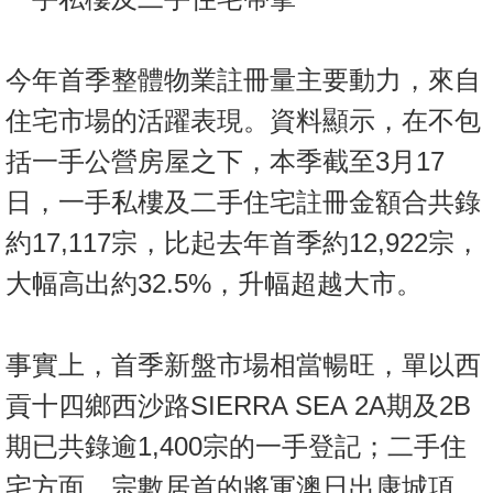
置
業
手
今年首季整體物業註冊量主要動力，來自
冊
住宅市場的活躍表現。資料顯示，在不包
關
括一手公營房屋之下，本季截至3月17
於
日，一手私樓及二手住宅註冊金額合共錄
我
約17,117宗，比起去年首季約12,922宗，
們
大幅高出約32.5%，升幅超越大市。
事實上，首季新盤市場相當暢旺，單以西
貢十四鄉西沙路SIERRA SEA 2A期及2B
期已共錄逾1,400宗的一手登記；二手住
宅方面，宗數居首的將軍澳日出康城項