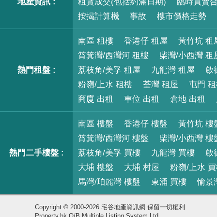
地產資訊 :
租賃成交(包括約滿日期)
臨時買賣
按揭計算機
事故
樓市價格走勢
南區 租樓
香港仔 租屋
黃竹坑 租
筲箕灣/西灣河 租樓
柴灣/小西灣 租
熱門租盤 :
荔枝角/美孚 租屋
九龍灣 租屋
啟
粉嶺/上水 租樓
荃灣 租屋
屯門 
商廈 出租
車位 出租
倉地 出租
南區 樓盤
香港仔 樓盤
黃竹坑 樓
筲箕灣/西灣河 樓盤
柴灣/小西灣 樓
熱門二手樓盤 :
荔枝角/美孚 買樓
九龍灣 買樓
啟
大埔 樓盤
大埔 村屋
粉嶺/上水 
馬灣/珀麗灣 樓盤
東涌 買樓
愉景
Copyright © 2000-2026 宅谷地產資訊網 保留一切權利
Property.hk O/B Multiple Listing System Ltd.