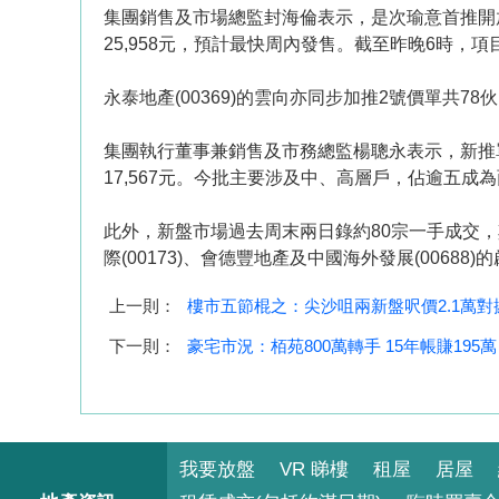
集團銷售及市場總監封海倫表示，是次瑜意首推開放式及一
25,958元，預計最快周內發售。截至昨晚6時，項目
永泰地產(00369)的雲向亦同步加推2號價單共78
集團執行董事兼銷售及市務總監楊聰永表示，新推單位涵
17,567元。今批主要涉及中、高層戶，佔逾五
此外，新盤市場過去周末兩日錄約80宗一手成交，其中
際(00173)、會德豐地產及中國海外發展(00688
上一則：
樓市五節棍之：尖沙咀兩新盤呎價2.1萬對
下一則：
豪宅市況：栢苑800萬轉手 15年帳賺195萬
我要放盤
VR 睇樓
租屋
居屋