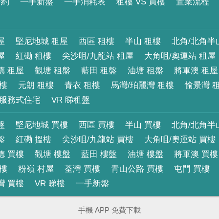
合約
一手新盤
一手消耗表
租樓 VS 買樓
置業流程
屋
堅尼地城 租屋
西區 租樓
半山 租樓
北角/北角半
屋
紅磡 租樓
尖沙咀/九龍站 租屋
大角咀/奧運站 租屋
德 租屋
觀塘 租盤
藍田 租盤
油塘 租盤
將軍澳 租屋
租樓
元朗 租樓
青衣 租樓
馬灣/珀麗灣 租樓
愉景灣 
服務式住宅
VR 睇租盤
盤
堅尼地城 買樓
西區 買樓
半山 買樓
北角/北角半
盤
紅磡 搵樓
尖沙咀/九龍站 買樓
大角咀/奧運站 買樓
德 買樓
觀塘 樓盤
藍田 樓盤
油塘 樓盤
將軍澳 買樓
買樓
粉嶺 村屋
荃灣 買樓
青山公路 買樓
屯門 買樓
灣 買樓
VR 睇樓
一手新盤
手機 APP 免費下載