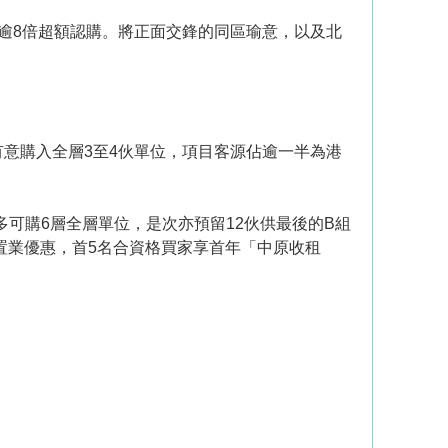
逾8倍超額認購。將正面交鋒的同區瑜意，以及北
示有意購入全層3至4伙單位，項目客源佔逾一半為港
最多可購6層全層單位，是次亦預留12伙供最後的B組
置業優惠，首5名合資格買家享首年「中原收租