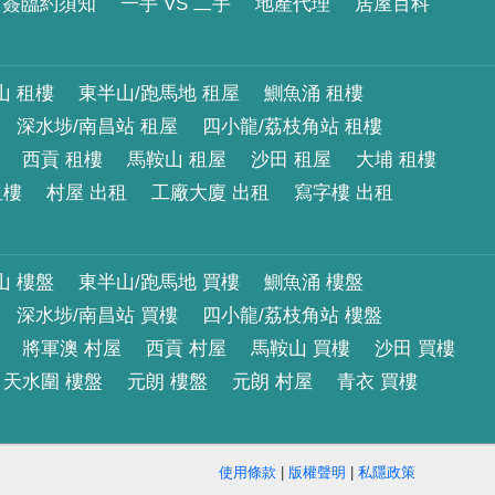
簽臨約須知
一手 VS 二手
地產代理
居屋百科
山 租樓
東半山/跑馬地 租屋
鰂魚涌 租樓
深水埗/南昌站 租屋
四小龍/荔枝角站 租樓
西貢 租樓
馬鞍山 租屋
沙田 租屋
大埔 租樓
租樓
村屋 出租
工廠大廈 出租
寫字樓 出租
山 樓盤
東半山/跑馬地 買樓
鰂魚涌 樓盤
深水埗/南昌站 買樓
四小龍/荔枝角站 樓盤
將軍澳 村屋
西貢 村屋
馬鞍山 買樓
沙田 買樓
天水圍 樓盤
元朗 樓盤
元朗 村屋
青衣 買樓
使用條款
|
版權聲明
|
私隱政策