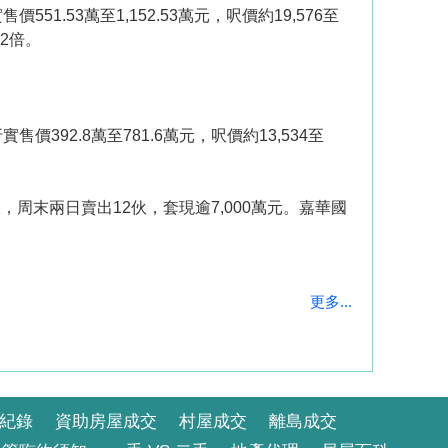
53萬至1,152.53萬元，呎價約19,576至
.2倍。
92.8萬至781.6萬元，呎價約13,534至
，周末兩日賣出12伙，套現逾7,000萬元。嘉華國
更多...
紀錄
資助房屋成交
村屋成交
離島成交