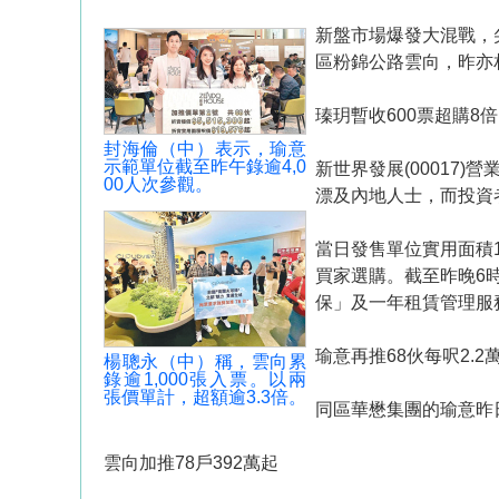
新盤市場爆發大混戰，
區粉錦公路雲向，昨亦
瑧玥暫收600票超購8倍
封海倫（中）表示，瑜意
示範單位截至昨午錄逾4,0
新世界發展(00017
00人次參觀。
漂及內地人士，而投資
當日發售單位實用面積1
買家選購。截至昨晚6
保」及一年租賃管理服務
瑜意再推68伙每呎2.2
楊聰永（中）稱，雲向累
錄逾1,000張入票。以兩
張價單計，超額逾3.3倍。
同區華懋集團的瑜意昨日
雲向加推78戶392萬起