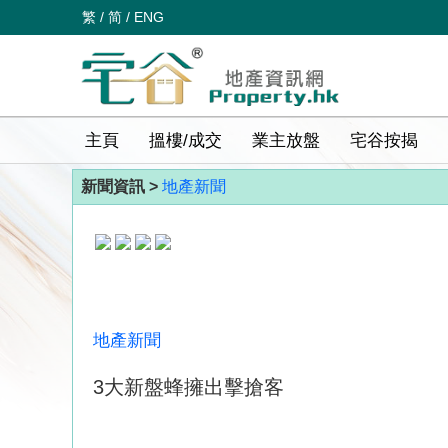
繁
/
简
/
ENG
主頁
搵樓/成交
業主放盤
宅谷按揭
新聞資訊 >
地產新聞
地產新聞
3大新盤蜂擁出擊搶客