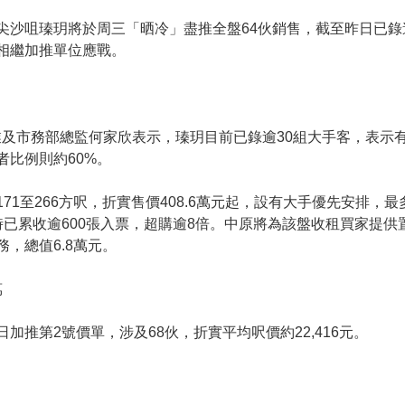
尖沙咀瑧玥將於周三「晒冷」盡推全盤64伙銷售，截至昨日已錄
相繼加推單位應戰。
)營業及市務部總監何家欣表示，瑧玥目前已錄逾30組大手客，表
者比例則約60%。
71至266方呎，折實售價408.6萬元起，設有大手優先安排，
時已累收逾600張入票，超購逾8倍。中原將為該盤收租買家提供
，總值6.8萬元。
萬
加推第2號價單，涉及68伙，折實平均呎價約22,416元。