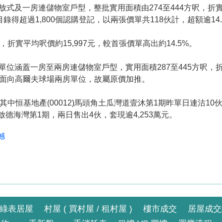
房連儲物室戶型，整批實用面積由274至444方呎，折實售價551.
錄得超過1,800個認購登記，以兩張價單共118伙計，超額逾14
伙，折實平均呎價約15,997元，較首張價單高出約14.5%。
蓋一房至兩房連儲物室戶型，實用面積287至445方呎，折實售價3
成為面向高爾夫球場兩房單位，故屬原價加推。
恒基地產(00012)馬頭角土瓜灣道壹沐第1期昨單日連沽10伙
)的啟德海灣第1期，兩日售出4伙，套現逾4,253萬元。
撼
綠表居屋
村屋 ( 買村屋 / 租村屋 )
樓市成交
居屋成交