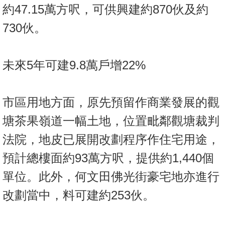
約47.15萬方呎，可供興建約870伙及約
730伙。
未來5年可建9.8萬戶增22%
市區用地方面，原先預留作商業發展的觀
塘茶果嶺道一幅土地，位置毗鄰觀塘裁判
法院，地皮已展開改劃程序作住宅用途，
預計總樓面約93萬方呎，提供約1,440個
單位。此外，何文田佛光街豪宅地亦進行
改劃當中，料可建約253伙。