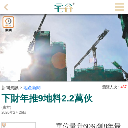
代
理
主
頁
搵
樓/
成
交
業
主
瀏覽人次 :
467
新聞資訊 >
地產新聞
放
下財年推9地料2.2萬伙
盤
(東方)
2026年2月26日
宅
谷
單位量升60%創8年最