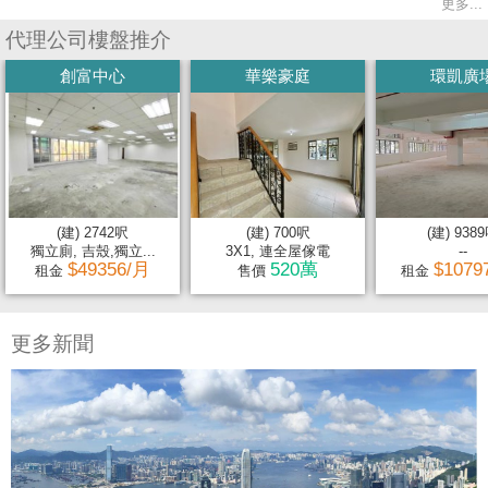
更多...
代理公司樓盤推介
創富中心
華樂豪庭
環凱廣
(建) 2742呎
(建) 700呎
(建) 938
獨立廁, 吉殼,獨立...
3X1, 連全屋傢電
--
$49356/月
520萬
$1079
租金
售價
租金
更多新聞