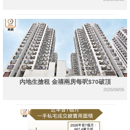
內地生搶租 金禧兩房每呎$70破頂
2026/08/06