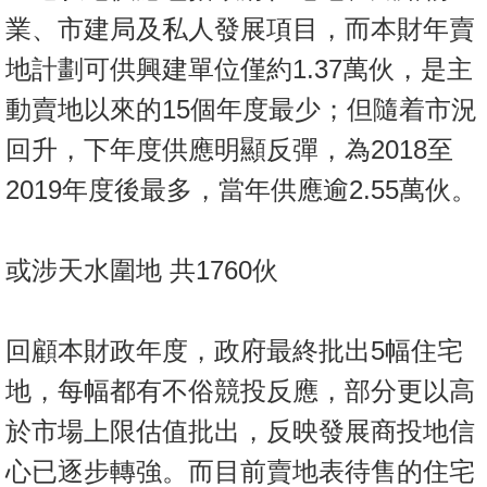
置
業、市建局及私人發展項目，而本財年賣
業
地計劃可供興建單位僅約1.37萬伙，是主
手
冊
動賣地以來的15個年度最少；但隨着市況
回升，下年度供應明顯反彈，為2018至
關
於
2019年度後最多，當年供應逾2.55萬伙。
我
們
或涉天水圍地 共1760伙
回顧本財政年度，政府最終批出5幅住宅
地，每幅都有不俗競投反應，部分更以高
於市場上限估值批出，反映發展商投地信
心已逐步轉強。而目前賣地表待售的住宅