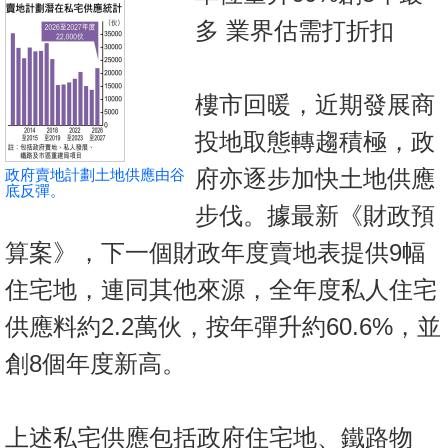
按
多 業界估需打折扣
揭
地
樓市回暖，近期發展商
產
博
投地取態轉趨積極，政
客
府亦逐步加快土地供應
政府賣地計劃土地供應由谷
底反彈。
地
步伐。據最新《財政預
產
算案》，下一個財政年度賣地表提供9幅
新
住宅地，連同其他來源，全年度私人住宅
聞
供應料約2.2萬伙，按年彈升約60.6%，並
數
創8個年度新高。
據
公
佈
上述私宅供應包括政府住宅地、鐵路物