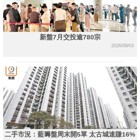
新盤7月交投逾780宗
2026/08/03
二手市況：藍籌盤周末開5單 太古城速賺16%