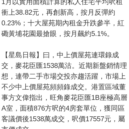
1月以實用面積計算的私人住宅平均呎租
衝上38.82元，再創新高，按月反彈約
0.23%；十大屋苑期內租金升跌參半，紅
磡黃埔花園最搶眼，按月飆約5.1%。
【星島日報】曰，中上價屋苑連環錄成
交，麥花臣匯1538萬沽。近期新盤銷情理
想，連帶二手市場交投亦趨活躍，市場上
不少中上價屋苑頻頻錄成交。港置區域董
事方文偉指出，旺角麥花臣匯1B座極高層
A室，面積876方呎的4房套單位，獲同區
客議價後1538萬成交，呎價17557元，屬