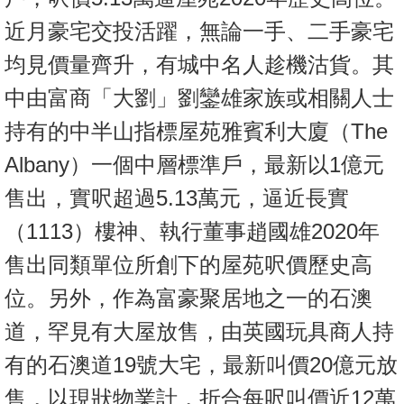
近月豪宅交投活躍，無論一手、二手豪宅
均見價量齊升，有城中名人趁機沽貨。其
中由富商「大劉」劉鑾雄家族或相關人士
持有的中半山指標屋苑雅賓利大廈（The
Albany）一個中層標準戶，最新以1億元
售出，實呎超過5.13萬元，逼近長實
（1113）樓神、執行董事趙國雄2020年
售出同類單位所創下的屋苑呎價歷史高
位。另外，作為富豪聚居地之一的石澳
道，罕見有大屋放售，由英國玩具商人持
有的石澳道19號大宅，最新叫價20億元放
售，以現狀物業計，折合每呎叫價近12萬