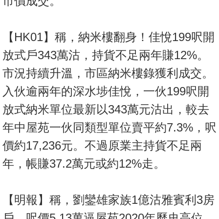
市價成交。
【HK01】稱，納米樓翻身！佳悅199呎開
放式戶343萬沽，持貨不足兩年賺12%。
市況持續升溫，市區納米樓錄獲利成交。
入伙逾兩年的深水埗佳悅，一伙199呎開
放式納米單位最新以343萬元沽出，較去
年中屋苑一伙同類型單位賣平約7.3%，呎
價約17,236元。不過原業主持貨不足兩
年，帳賺37.2萬元或約12%走。
【明報】稱，劉鑾雄家族1億沽雅賓利3房
戶，呎價5.13萬逼屋苑2020年歷史高位。