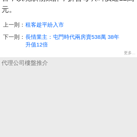
元。
上一則：
租客趁平紛入市
下一則：
長情業主：屯門時代兩房賣538萬 38年
升值12倍
更多...
代理公司樓盤推介
收
藏
樓