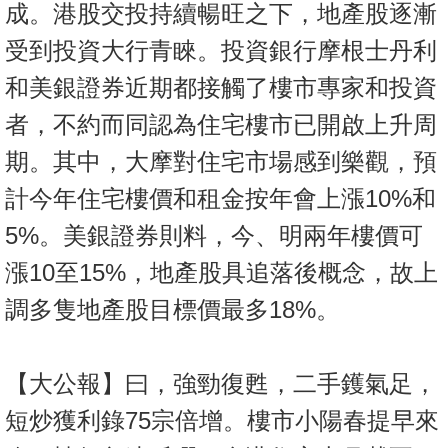
成。港股交投持續暢旺之下，地產股逐漸
按
揭
受到投資大行青睞。投資銀行摩根士丹利
和美銀證券近期都接觸了樓市專家和投資
地
產
者，不約而同認為住宅樓市已開啟上升周
博
期。其中，大摩對住宅市場感到樂觀，預
客
計今年住宅樓價和租金按年會上漲10%和
地
5%。美銀證券則料，今、明兩年樓價可
產
新
漲10至15%，地產股具追落後概念，故上
聞
調多隻地產股目標價最多18%。
數
據
【大公報】曰，強勁復甦，二手鑊氣足，
公
短炒獲利錄75宗倍增。樓市小陽春提早來
佈