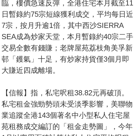
臨，樓價急速反彈，全港住宅本月截至11
置
業
日暫錄約75宗短線獲利成交，平均每日近
手
7宗，按月升逾1倍，其中西沙SIERRA
冊
SEA成為炒家天堂，本月暫錄約40宗二手
關
交易全數有錢賺；老牌屋苑荔枝角美孚新
於
邨「鑊氣」十足，有炒家持貨僅3個月即
我
們
大賺近四成離場。
【信報】指，私宅呎租38.82元再破頂。
私宅租金強勁勢頭未受淡季影響，美聯物
業追蹤全港143個著名中小型私人住宅屋
苑租務成交編訂的「租金走勢圖」，今年