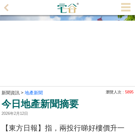
代
理
主
頁
搵
樓/
成
交
業
主
瀏覽人次 :
5895
新聞資訊 >
地產新聞
放
今日地產新聞摘要
盤
2026年2月12日
宅
【東方日報】指，兩投行睇好樓價升一
谷