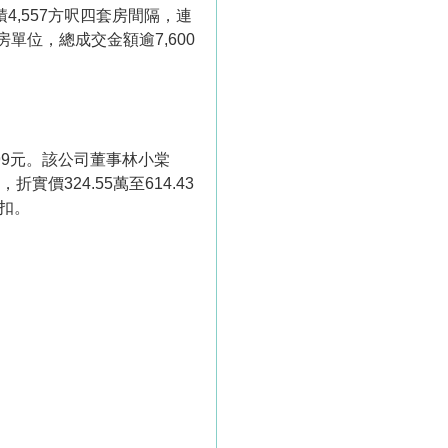
4,557方呎四套房間隔，連
單位，總成交金額逾7,600
999元。該公司董事林小棠
價324.55萬至614.43
折扣。