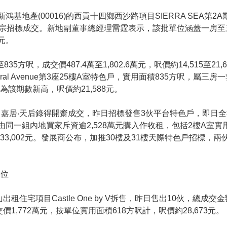
基地產(00016)的西貢十四鄉西沙路項目SIERRA SEA第
0宗招標成交。新地副董事總經理雷霆表示，該批單位涵蓋一房
元。
835方呎，成交價487.4萬至1,802.6萬元，呎價約14,515至2
al Avenue第3座25樓A室特色戶，實用面積835方呎，屬三
元為該期數新高，呎價約21,588元。
的北角嘉居‧天后錄得開齋成交，昨日招標發售3伙平台特色戶，即日全
同一組內地買家斥資逾2,528萬元購入作收租，包括2樓A室實
價約33,002元。發展商公布，加推30樓及31樓天際特色戶招標
單位
西半山出租住宅項目Castle One by V拆售，昨日售出10伙，總成
1,772萬元，按單位實用面積618方呎計，呎價約28,673元。