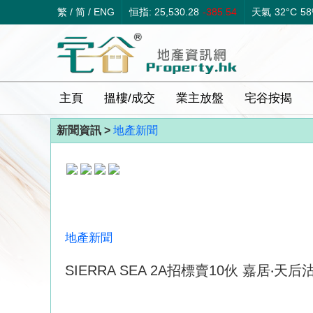
繁
/
简
/
ENG
恒指: 25,530.28
-385.54
天氣
32°C
5
主頁
搵樓/成交
業主放盤
宅谷按揭
新聞資訊 >
地產新聞
地產新聞
SIERRA SEA 2A招標賣10伙 嘉居‧天