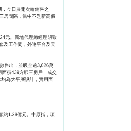
2A期，今日展開次輪銷售之
至三房間隔，當中不乏新高價
1,624元。新地代理總經理胡致
房一套及工作間，外連平台及天
數售出，並吸金逾3,626萬
用面積439方呎三房戶，成交
，兩伙均為大平層設計，實用面
交金額約1.28億元。中原指，項