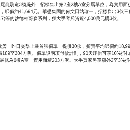
的石硤尾龍駒道3號緹外，招標售出第2座2樓A室分層單位，為實用面積
交，呎價約41,694元。華懋集團的何文田站瑜一，招標售出3伙三房
17)等的啟德柏蔚森系列，獲大手客斥資近4,000萬元購3伙。
建項目悅麓，昨日突擊上載首張價單，提供30伙，折實平均呎價約18,
9至304方呎。價單設兩項付款計劃，90天即供可享10%折扣，折實
及呎價最低為6樓A室，實用面積203方呎。大手買家另享額外2至3%