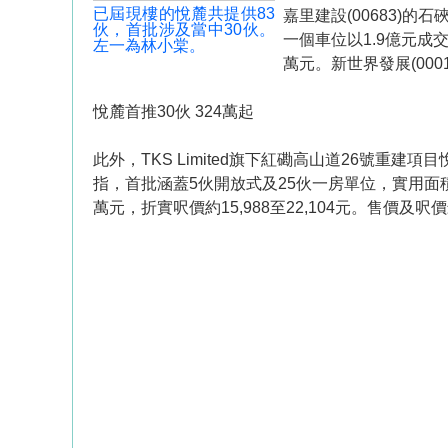
已屆現樓的悅麓共提供83
嘉里建設(00683)
伙，首批涉及當中30伙。
一個車位以1.9億元成
左一為林小棠。
萬元。新世界發展(000
悅麓首推30伙 324萬起
此外，TKS Limited旗下紅磡高山道26號重
指，首批涵蓋5伙開放式及25伙一房單位，實用面積18
萬元，折實呎價約15,988至22,104元。售價