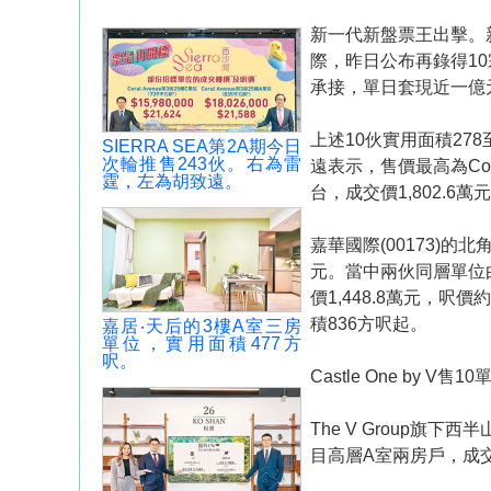
新一代新盤票王出擊。新鴻
際，昨日公布再錄得1
承接，單日套現近一億
上述10伙實用面積278至
SIERRA SEA第2A期今日
次輪推售243伙。右為雷
遠表示，售價最高為Cor
霆，左為胡致遠。
台，成交價1,802.6萬
嘉華國際(00173)
元。當中兩伙同層單位由
價1,448.8萬元，呎
積836方呎起。
嘉居‧天后的3樓A室三房
單位，實用面積477方
呎。
Castle One by V售10
The V Group旗下
目高層A室兩房戶，成交價