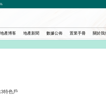
8%
地產博客
地產新聞
數據公佈
置業手冊
關於我
后沽3特色戶