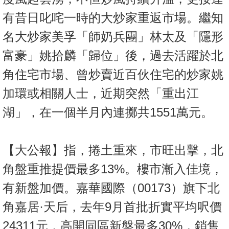
有昔日叱咤一時的大炒家重返市場。繼知
名大炒家美孚「師奶兵團」林太及「隱形
富豪」姚拾麟「歸位」後，過去活躍於北
角住宅市場、曾炒賣近百伙住宅的炒家姚
加環或相關人士，近期突然「重出江
湖」，在一個半月內連擲共1551萬元。
【大公報】指，捲土重來，市旺出擊，北
角盤重推提價最多13%。樓市漸入佳境，
有新盤加價。嘉華國際（00173）旗下北
角嘉居·天后，去年9月首批折實平均呎價
24311元，高開同區新盤最多30%，銷售