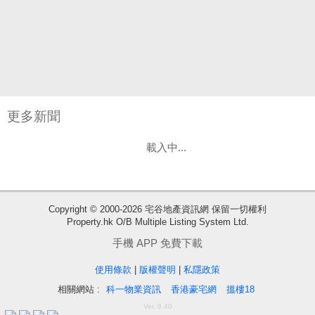
更多新聞
載入中...
收
Copyright © 2000-2026 宅谷地產資訊網 保留一切權利
Property.hk O/B Multiple Listing System Ltd.
藏
樓
手機 APP 免費下載
盤
使用條款
|
版權聲明
|
私隱政策
相關網站 :
科一物業資訊
香港豪宅網
搵樓18
繁
简
ENG
Ver. 9.40
體
体