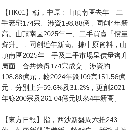
【HK01】稱，中原：山頂南區去年一二
手豪宅174宗、涉資198.88億，同創4年新
高。山頂南區2025年一、二手買賣「價量
齊升」，同創近年新高。據中原資料，山
頂南區2025年一手及二手市場呈價量齊升
局面，合共錄得174宗成交，涉資約
198.88億元，較2024年錄109宗151.56億
元，分別上升59.6%及31.2%，更創2021
年錄200宗及261.04億元以來4年新高。
【東方日報】指，西沙新盤周六推243