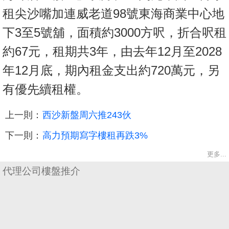
租尖沙嘴加連威老道98號東海商業中心地
下3至5號舖，面積約3000方呎，折合呎租
約67元，租期共3年，由去年12月至2028
年12月底，期內租金支出約720萬元，另
有優先續租權。
上一則：
西沙新盤周六推243伙
下一則：
高力預期寫字樓租再跌3%
更多...
代理公司樓盤推介