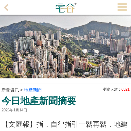
代
理
主
頁
搵
樓/
成
交
業
主
瀏覽人次 :
6321
新聞資訊 >
地產新聞
放
今日地產新聞摘要
盤
2026年1月14日
宅
【文匯報】指，自律指引一鬆再鬆，地建
谷