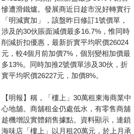
慘遭滑鐵爐。發展商近日趁市況好轉實行
「明減實加」，該盤昨日修訂1號價單，
涉及的30伙賬面減價最多16.7%，惟同時
削減折扣優惠，最新折實平均呎價26024
元，較4個月前加價7%，個別變相加價最
多13%。同時加推2號價單涉及30伙，折
實平均呎價26227元，加價8%。
【明報】稱，「樓上」30萬租東海商業中
心地舖。商舖租金仍處低水，有零售商舖
趁機增設實體銷售據點。資料顯示，連鎖
海味店「樓上」以月租20萬元，於上月承