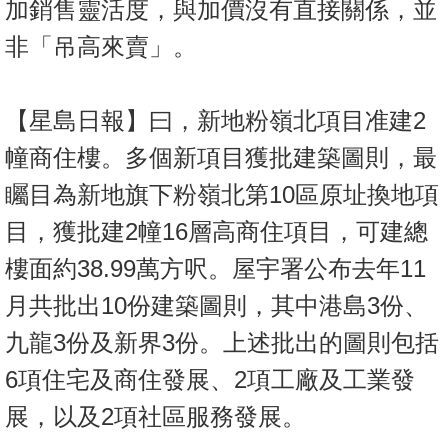
加銷售靈活度，與加價沒有直接關係，並
置
業
非「吊高來賣」。
手
冊
【星島日報】曰，新地粉嶺北項目准建2
關
幢商住樓。多個新項目獲批建築圖則，最
於
矚目為新地旗下粉嶺北第10區原址換地項
我
們
目，獲批建2幢16層高商住項目，可建總
樓面約38.99萬方呎。屋宇署公布去年11
月共批出10份建築圖則，其中港島3份、
九龍3份及新界3份。上述批出的圖則包括
6項住宅及商住發展、2項工廠及工業發
展，以及2項社區服務發展。