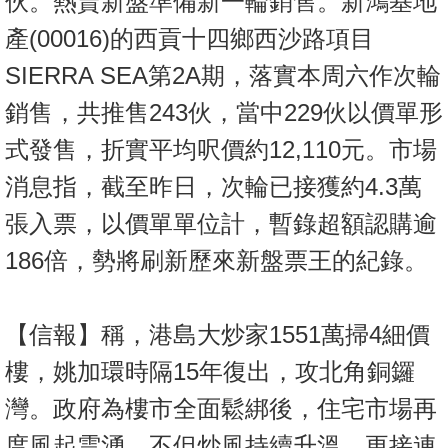
伙。熱賣新盤準備新一輪銷售。新鴻基地
產(00016)的西貢十四鄉西沙路項目
SIERRA SEA第2A期，落實本周六作次輪
銷售，共推售243伙，當中229伙以價單形
式發售，折實平均呎價約12,110元。市場
消息指，截至昨日，次輪已接獲約4.3萬
張入票，以價單單位計，暫錄超額認購逾
186倍，勢將刷新歷來新盤票王的紀錄。
【信報】稱，港島大炒家1551萬掃4細價
樓，姚加環時隔15年復出，攻北角銅鑼
灣。政府為樓市全面鬆綁後，住宅市場再
度風起雲湧，不但炒風持續升溫，更接連