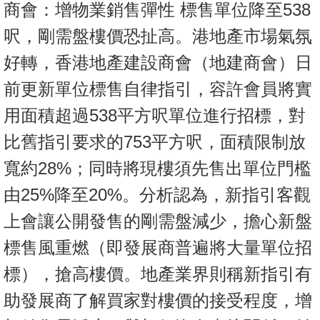
商會：增物業銷售彈性 標售單位降至538
按
揭
呎，剛需盤樓價恐扯高。港地產市場氣氛
好轉，香港地產建設商會（地建商會）日
地
產
前更新單位標售自律指引，容許會員將實
博
用面積超過538平方呎單位進行招標，對
客
比舊指引要求的753平方呎，面積限制放
地
寬約28%；同時將現樓須先售出單位門檻
產
新
由25%降至20%。分析認為，新指引客觀
聞
上會讓公開發售的剛需盤減少，擔心新盤
數
標售風重燃（即發展商普遍將大量單位招
據
標），搶高樓價。地產業界則稱新指引有
公
助發展商了解買家對樓價的接受程度，增
佈