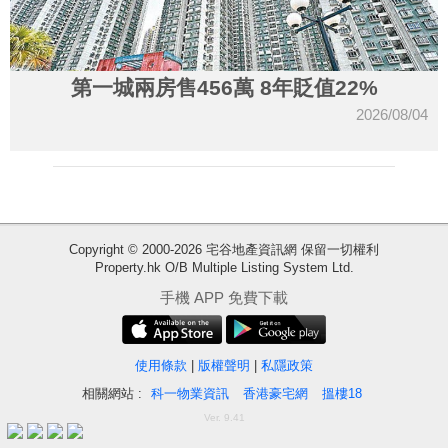
第一城兩房售456萬 8年貶值22%
2026/08/04
Copyright © 2000-2026 宅谷地產資訊網 保留一切權利
Property.hk O/B Multiple Listing System Ltd.
收
手機 APP 免費下載
藏
樓
盤
使用條款
|
版權聲明
|
私隱政策
相關網站 :
科一物業資訊
香港豪宅網
搵樓18
繁
简
ENG
Ver. 9.41
體
体