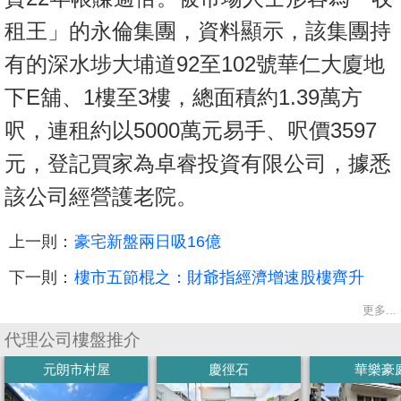
租王」的永倫集團，資料顯示，該集團持
有的深水埗大埔道92至102號華仁大廈地
下E舖、1樓至3樓，總面積約1.39萬方
呎，連租約以5000萬元易手、呎價3597
元，登記買家為卓睿投資有限公司，據悉
該公司經營護老院。
上一則：
豪宅新盤兩日吸16億
下一則：
樓市五節棍之：財爺指經濟增速股樓齊升
更多...
代理公司樓盤推介
元朗市村屋
慶徑石
華樂豪