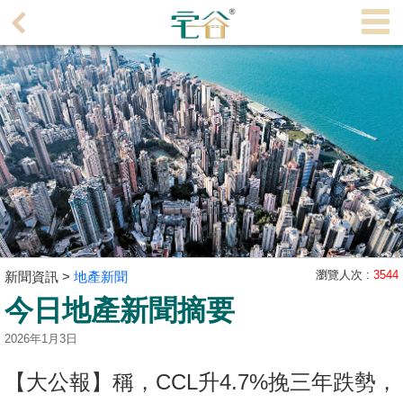
代
理
主
頁
搵
樓/
成
交
業
主
瀏覽人次 :
3544
新聞資訊 >
地產新聞
放
今日地產新聞摘要
盤
2026年1月3日
宅
【大公報】稱，CCL升4.7%挽三年跌勢，
谷