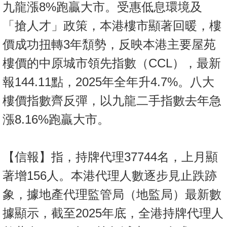
九龍漲8%跑贏大市。受惠低息環境及
按
揭
「搶人才」政策，本港樓市顯著回暖，樓
價成功扭轉3年頹勢，反映本港主要屋苑
地
產
樓價的中原城市領先指數（CCL），最新
博
報144.11點，2025年全年升4.7%。八大
客
樓價指數齊反彈，以九龍二手指數去年急
地
漲8.16%跑贏大市。
產
新
聞
【信報】指，持牌代理37744名，上月顯
數
著增156人。本港代理人數逐步見止跌跡
據
象，據地產代理監管局（地監局）最新數
公
據顯示，截至2025年底，全港持牌代理人
佈