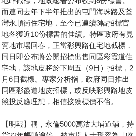
地昨截標，地政總署公布收到8份標書。
而連同去年下半年推出的屯門海珠路及荃
灣永順街住宅地，至今已連續3幅招標官
地各獲近10份標書的佳績。特區政府有見
賣地市場回春，正當彩興路住宅地截標，
同日即公布將公開招標出售同區彩霞道住
宅地，該地皮將於下周五（9日）招標，2
月6日截標。專家分析指，政府同日推出
同區彩霞道地皮招標，或反映彩興路地皮
競投反應理想，相信接獲標價不俗。
【明報】稱，永倫5000萬沽大埔道舖，持
貨22年帳賺逾倍。被市場人士形容為「收