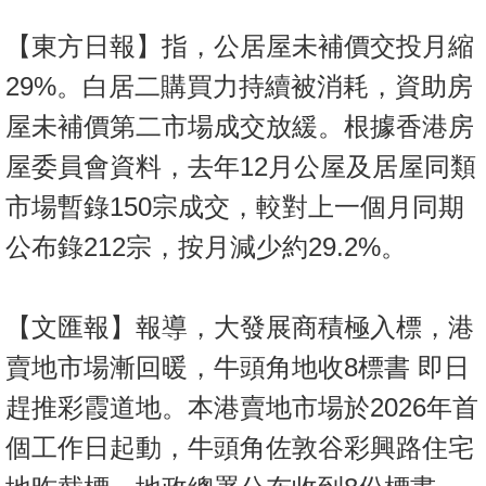
【東方日報】指，公居屋未補價交投月縮
29%。白居二購買力持續被消耗，資助房
屋未補價第二市場成交放緩。根據香港房
屋委員會資料，去年12月公屋及居屋同類
市場暫錄150宗成交，較對上一個月同期
公布錄212宗，按月減少約29.2%。
【文匯報】報導，大發展商積極入標，港
賣地市場漸回暖，牛頭角地收8標書 即日
趕推彩霞道地。本港賣地市場於2026年首
個工作日起動，牛頭角佐敦谷彩興路住宅