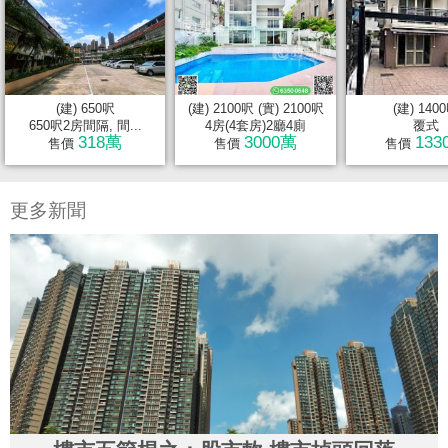
(建) 650呎
(建) 2100呎 (實) 2100呎
(建) 140
650呎2房間隔, 間...
4房(4套房)2廳4廁
覆式
318萬
3000萬
133
售價
售價
售價
更多新聞