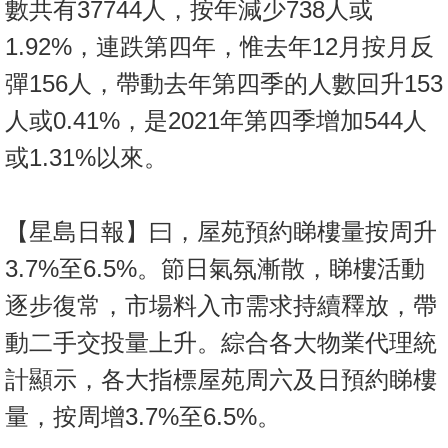
數共有37744人，按年減少738人或
置
業
1.92%，連跌第四年，惟去年12月按月反
手
彈156人，帶動去年第四季的人數回升153
冊
人或0.41%，是2021年第四季增加544人
關
或1.31%以來。
於
我
們
【星島日報】曰，屋苑預約睇樓量按周升
3.7%至6.5%。節日氣氛漸散，睇樓活動
逐步復常，市場料入市需求持續釋放，帶
動二手交投量上升。綜合各大物業代理統
計顯示，各大指標屋苑周六及日預約睇樓
量，按周增3.7%至6.5%。