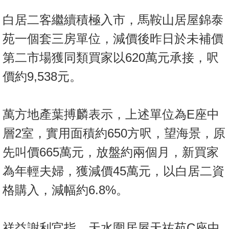
按
白居二客繼續積極入市，馬鞍山居屋錦泰
揭
苑一個套三房單位，減價後昨日於未補價
地
第二市場獲同類買家以620萬元承接，呎
產
博
價約9,538元。
客
地
萬方地產葉搏麟表示，上述單位為E座中
產
層2室，實用面積約650方呎，望海景，原
新
聞
先叫價665萬元，放盤約兩個月，新買家
為年輕夫婦，獲減價45萬元，以白居二資
數
據
格購入，減幅約6.8%。
公
佈
祥益謝利官指，天水圍居屋天祐苑C座中