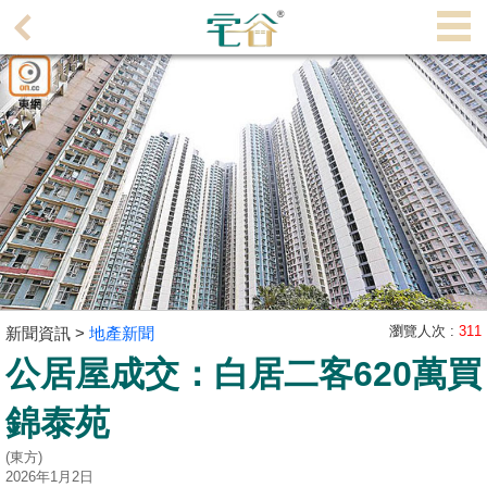
代
理
主
頁
搵
樓/
成
交
業
主
瀏覽人次 :
311
新聞資訊 >
地產新聞
放
公居屋成交：白居二客620萬買
盤
錦泰苑
宅
(東方)
谷
2026年1月2日