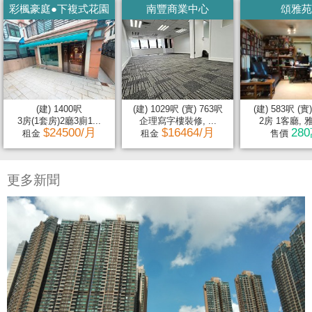
彩楓豪庭●下複式花園
南豐商業中心
頌雅苑
(建) 1400呎
(建) 1029呎 (實) 763呎
(建) 583呎 (實
3房(1套房)2廳3廁1...
企理寫字樓裝修, ...
2房 1客廳, 雅裝
$24500/月
$16464/月
28
租金
租金
售價
更多新聞