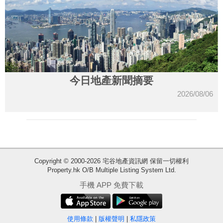
今日地產新聞摘要
2026/08/06
收
Copyright © 2000-2026 宅谷地產資訊網 保留一切權利
Property.hk O/B Multiple Listing System Ltd.
藏
樓
手機 APP 免費下載
盤
使用條款
|
版權聲明
|
私隱政策
繁
简
ENG