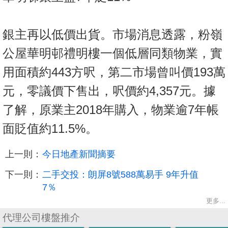
銀主再以低價出貨。市場消息透露，粉嶺
公屋華明邨禮明樓一個低層同類物業，實
用面積約443方呎，第二市場曾叫價193萬
元，零議價下售出，呎價約4,357元。據
了解，原業主2018年購入，物業逾7年帳
面貶值約11.5%。
上一則：
今日地產新聞摘要
下一則：
二手交投：朗屏8號588萬易手 9年升值
7％
更多...
代理公司樓盤推介