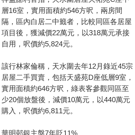
置
層16室，實用面積約546方呎，兩房間
業
手
隔，區內白居二中籤者，比較同區各居屋
冊
項目後，獲減價22萬元，以318萬元承接
關
自用，呎價約5,824元。
於
我
該行林家倫稱，天水圍去年12月錄近45宗
們
居屋二手買賣，包括天盛苑D座低層9室，
實用面積約646方呎，綠表客參觀同區至
少20個放盤後，減價10萬元，以440萬元
購入，呎價約6,811元。
華明邨銀主盤7年貶11%