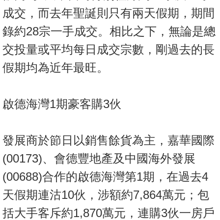
置
成交，而去年聖誕則只有兩天假期，期間
業
錄約28宗一手成交。相比之下，無論是總
手
冊
交投量或平均每日成交宗數，剛過去的長
假期均為近年最旺。
關
於
我
啟德海灣1期豪客購3伙
們
發展商於節日以銷售餘貨為主，嘉華國際
(00173)、會德豐地產及中國海外發展
(00688)合作的啟德海灣第1期，在過去4
天假期連沽10伙，涉額約7,864萬元；包
括大手客斥約1,870萬元，連購3伙一房戶