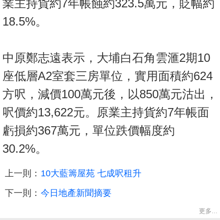
業主持貨約7年帳蝕約323.5萬元，貶幅約
18.5%。
中原鄭志遠表示，大埔白石角雲滙2期10
座低層A2室套三房單位，實用面積約624
方呎，減價100萬元後，以850萬元沽出，
呎價約13,622元。原業主持貨約7年帳面
虧損約367萬元，單位跌價幅度約
30.2%。
上一則：
10大藍籌屋苑 七成呎租升
下一則：
今日地產新聞摘要
更多...