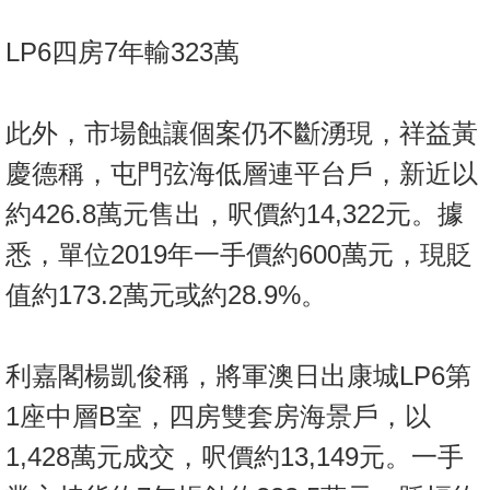
LP6四房7年輸323萬
此外，市場蝕讓個案仍不斷湧現，祥益黃
慶德稱，屯門弦海低層連平台戶，新近以
約426.8萬元售出，呎價約14,322元。據
悉，單位2019年一手價約600萬元，現貶
值約173.2萬元或約28.9%。
利嘉閣楊凱俊稱，將軍澳日出康城LP6第
1座中層B室，四房雙套房海景戶，以
1,428萬元成交，呎價約13,149元。一手