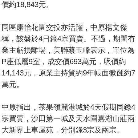
價約18,843元。
同區康怡花園交投亦活躍，中原楊文傑
稱，該盤於4日錄4宗買賣。不過，期間有
業主虧損離場，美聯蔡玉峰表示，單位為
P座低層9室，成交價693萬元，呎價約
14,143元，原業主持貨約9年帳面微蝕約7
萬元。
中原指出，茶果嶺麗港城於4天假期同錄4
宗買賣，沙田第一城及天水圍嘉湖山莊兩
大新界上車屋苑，分別錄3宗及兩宗。