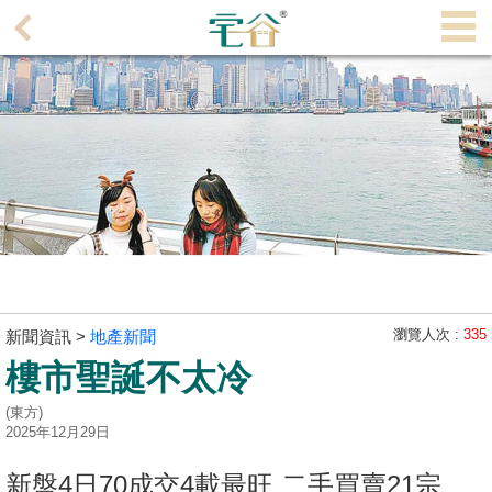
代
理
主
頁
搵
樓/
成
交
業
主
瀏覽人次 :
335
新聞資訊 >
地產新聞
放
樓市聖誕不太冷
盤
(東方)
2025年12月29日
宅
谷
新盤4日70成交4載最旺 二手買賣21宗