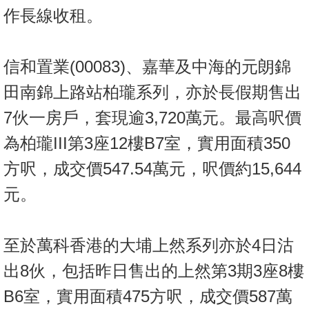
作長線收租。
信和置業(00083)、嘉華及中海的元朗錦
田南錦上路站柏瓏系列，亦於長假期售出
7伙一房戶，套現逾3,720萬元。最高呎價
為柏瓏III第3座12樓B7室，實用面積350
方呎，成交價547.54萬元，呎價約15,644
元。
至於萬科香港的大埔上然系列亦於4日沽
出8伙，包括昨日售出的上然第3期3座8樓
B6室，實用面積475方呎，成交價587萬