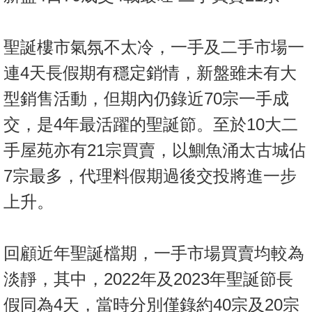
按
揭
聖誕樓市氣氛不太冷，一手及二手市場一
地
連4天長假期有穩定銷情，新盤雖未有大
產
博
型銷售活動，但期內仍錄近70宗一手成
客
交，是4年最活躍的聖誕節。至於10大二
地
手屋苑亦有21宗買賣，以鰂魚涌太古城佔
產
7宗最多，代理料假期過後交投將進一步
新
上升。
聞
數
回顧近年聖誕檔期，一手市場買賣均較為
據
公
淡靜，其中，2022年及2023年聖誕節長
佈
假同為4天，當時分別僅錄約40宗及20宗