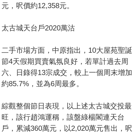
元，呎價約12,358元。
太古城天台戶2020萬沽
二手市場方面，中原指出，10大屋苑聖誕
節4天假期買賣氣氛良好，若單計過去周
六、日錄得13宗成交，較上一個周末增加
約85.7%，並為6周最多。
綜觀整個節日表現，以上述太古城交投最
旺，該行趙鴻運稱，該盤綠楊閣連天台
戶，累減360萬元，以2,020萬元售出，呎