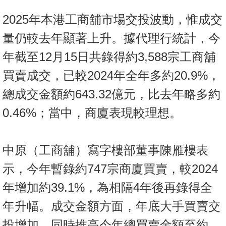
按
2025年本港工商舖市場交投波動，惟成交
揭
量仍較去年顯著上升。據代理行統計，今
地
年截至12月15日共錄得約3,588宗工商舖
產
博
買賣成交，已較2024年全年多約20.9%，
客
總成交金額約643.32億元，比去年略多約
地
0.46%；當中，商廈表現較理想。
產
新
聞
中原（工商舖）寫字樓部董事陳雁樓表
示，今年暫錄約747宗商廈買賣，較2024
數
據
年增加約39.1%，為相隔4年後再錄得全
公
年升幅。成交金額方面，年底大手買賣交
佈
投增加，同時推高今年總買賣金額至約