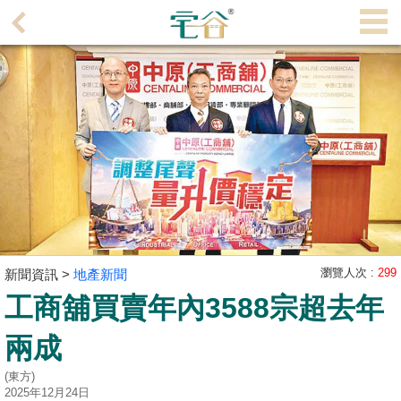
代
理
主
頁
搵
樓/
成
交
業
主
瀏覽人次 :
299
新聞資訊 >
地產新聞
放
工商舖買賣年內3588宗超去年
盤
兩成
宅
(東方)
谷
2025年12月24日