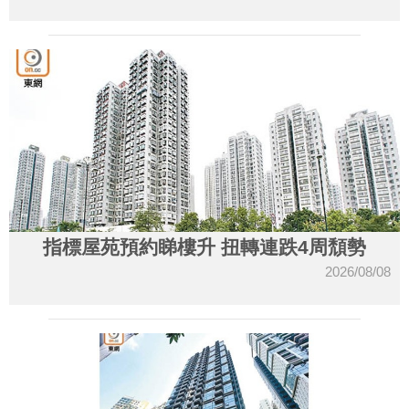
指標屋苑預約睇樓升 扭轉連跌4周頹勢
2026/08/08