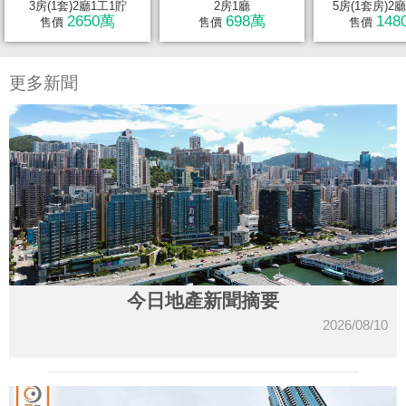
3房(1套)2廳1工1貯
2房1廳
5房(1套房)2廳3
2650萬
698萬
148
售價
售價
售價
更多新聞
今日地產新聞摘要
2026/08/10