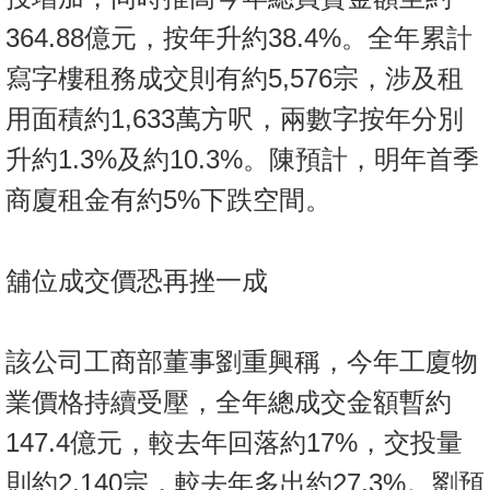
置
364.88億元，按年升約38.4%。全年累計
業
手
寫字樓租務成交則有約5,576宗，涉及租
冊
用面積約1,633萬方呎，兩數字按年分別
關
升約1.3%及約10.3%。陳預計，明年首季
於
商廈租金有約5%下跌空間。
我
們
舖位成交價恐再挫一成
該公司工商部董事劉重興稱，今年工廈物
業價格持續受壓，全年總成交金額暫約
147.4億元，較去年回落約17%，交投量
則約2,140宗，較去年多出約27.3%。劉預