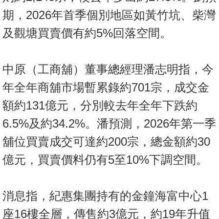
期，2026年首季個別地區如黃竹坑、柴灣
及觀塘買賣價有約5%回落空間。
中原（工商舖）董事總經理潘志明指，今
年全年商舖市場暫累錄約701宗，成交金
額約131億元，分別較去年全年下跌約
6.5%及約34.2%。潘預測，2026年第一季
舖位買賣成交可達約200宗，總金額約30
億元，買賣價料仍有5至10%下調空間。
消息指，紀惠集團持有的金鐘海富中心1
座16樓全層，傳售約3億元，約19年升值