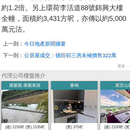
約1.2倍。另上環荷李活道88號錦興大樓
全幢，面積約3,431方呎，亦傳以約5,000
萬元沽。
上一則：
今日地產新聞摘要
下一則：
公居屋成交：德田邨三房未補價售322萬
更多...
代理公司樓盤推介
康樂園 康樂東路
薈鳴
萬宜山
(建) 2150呎 (實) 1535呎
(實) 375呎
(建) 2100呎 (實