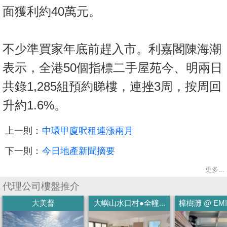
面獲利約40萬元。
不少準買家年底前趕入市。利嘉閣陳海潮
表示，全港50個指標二手屋苑今、明兩日
共錄1,285組預約睇樓，連挫3周，按周回
升約1.6%。
上一則：
中環甲廈呎租連漲兩月
下一則：
今日地產新聞摘要
更多...
代理公司樓盤推介
大美督
大嶼山水口村●全幢...
樟樹灘 @ EMILY