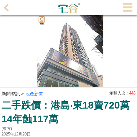
代
理
主
頁
搵
樓/
成
交
業
主
瀏覽人次 :
448
新聞資訊 >
地產新聞
放
二手跌價：港島‧東18賣720萬
盤
14年蝕117萬
宅
(東方)
谷
2025年12月20日