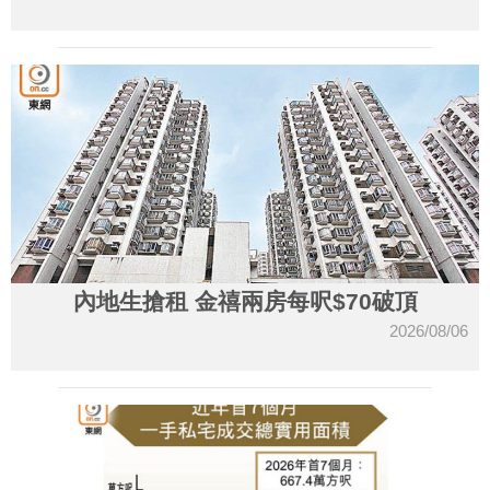
內地生搶租 金禧兩房每呎$70破頂
2026/08/06