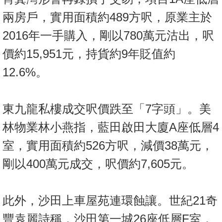
置
兩房戶，實用面積約489方呎，原業主於
業
手
2016年一手購入，剛以780萬元沽出，呎
冊
價約15,951元，持貨約9年貶值約
關
12.6%。
於
我
東九龍私樓成交呎價跌至「7字頭」。美
們
林物業林小燕指，藍田啟田大廈A座低層4
室，實用面積約526方呎，減價38萬元，
剛以400萬元成交，呎價約7,605元。
此外，沙田上車屋苑連環蝕讓。世紀21奇
豐袁麗詩稱，沙田第一城26座低層F室，