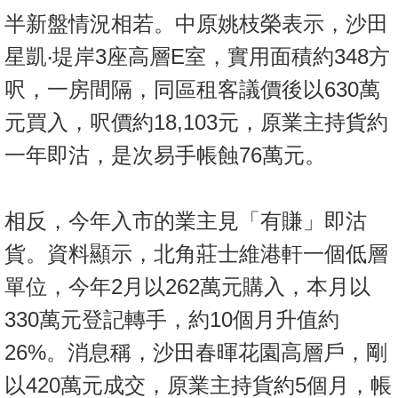
半新盤情況相若。中原姚枝榮表示，沙田
星凱‧堤岸3座高層E室，實用面積約348方
呎，一房間隔，同區租客議價後以630萬
元買入，呎價約18,103元，原業主持貨約
一年即沽，是次易手帳蝕76萬元。
相反，今年入市的業主見「有賺」即沽
貨。資料顯示，北角莊士維港軒一個低層
單位，今年2月以262萬元購入，本月以
330萬元登記轉手，約10個月升值約
26%。消息稱，沙田春暉花園高層戶，剛
以420萬元成交，原業主持貨約5個月，帳