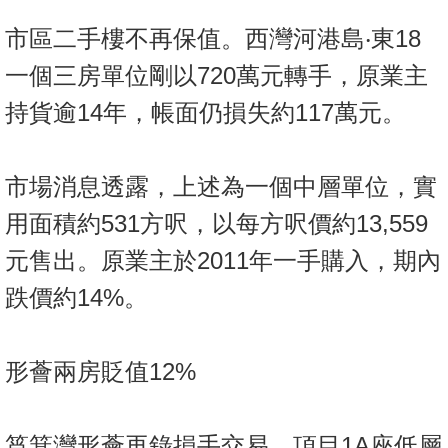
按
市區二手樓不再保值。西灣河港島‧東18
揭
一個三房單位剛以720萬元轉手，原業主
地
持貨逾14年，帳面仍損失約117萬元。
產
博
客
市場消息透露，上述為一個中層單位，實
地
用面積約531方呎，以每方呎價約13,559
產
元售出。原業主於2011年一手購入，期內
新
聞
跌價約14%。
數
據
形薈兩房貶值12%
公
佈
筲箕灣形薈再錄損手交易，項目1A座低層