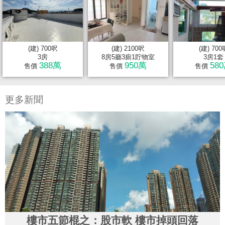
(建) 700呎
(建) 2100呎
(建) 700
3房
8房5廳3廁1貯物室
3房1套
388萬
950萬
58
售價
售價
售價
更多新聞
樓市五節棍之：股市軟 樓市掉頭回落