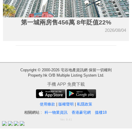
第一城兩房售456萬 8年貶值22%
2026/08/04
Copyright © 2000-2026 宅谷地產資訊網 保留一切權利
Property.hk O/B Multiple Listing System Ltd.
收
手機 APP 免費下載
藏
樓
盤
使用條款
|
版權聲明
|
私隱政策
相關網站 :
科一物業資訊
香港豪宅網
搵樓18
繁
简
ENG
Ver. 9.41
體
体