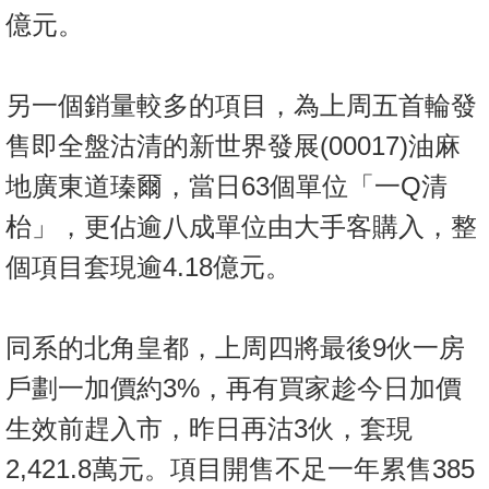
億元。
另一個銷量較多的項目，為上周五首輪發
售即全盤沽清的新世界發展(00017)油麻
地廣東道瑧爾，當日63個單位「一Q清
枱」，更佔逾八成單位由大手客購入，整
個項目套現逾4.18億元。
同系的北角皇都，上周四將最後9伙一房
戶劃一加價約3%，再有買家趁今日加價
生效前趕入市，昨日再沽3伙，套現
2,421.8萬元。項目開售不足一年累售385