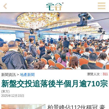
代
理
主
頁
搵
樓/
成
交
業
主
瀏覽人次 :
311
新聞資訊 >
地產新聞
放
新盤交投追落後半個月逾710宗
盤
(東方)
2025年12月15日
宅
谷
柏景峰佔112伙稱冠 豪