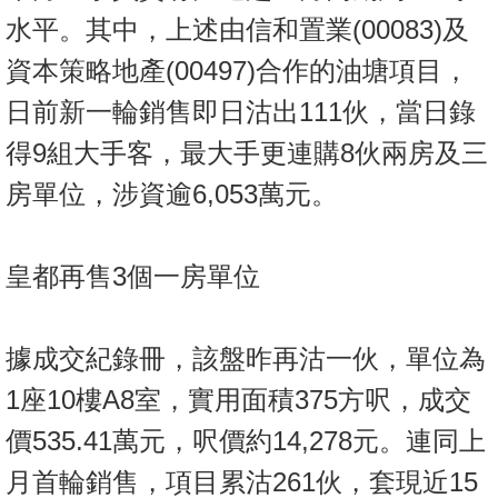
置
水平。其中，上述由信和置業(00083)及
業
資本策略地產(00497)合作的油塘項目，
手
冊
日前新一輪銷售即日沽出111伙，當日錄
得9組大手客，最大手更連購8伙兩房及三
關
於
房單位，涉資逾6,053萬元。
我
們
皇都再售3個一房單位
據成交紀錄冊，該盤昨再沽一伙，單位為
1座10樓A8室，實用面積375方呎，成交
價535.41萬元，呎價約14,278元。連同上
月首輪銷售，項目累沽261伙，套現近15