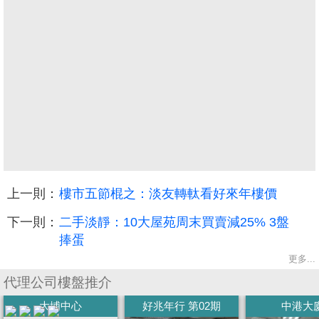
上一則：
樓市五節棍之：淡友轉軚看好來年樓價
收
藏
下一則：
二手淡靜：10大屋苑周末買賣減25% 3盤
樓
捧蛋
盤
更多...
代理公司樓盤推介
繁
简
ENG
大埔中心
好兆年行 第02期
中港大
體
体