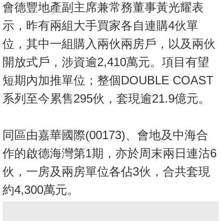
會德豐地產副主席兼常務董事黃光耀表
示，昨有兩組大手買家各自連購4伙單
位，其中一組購入兩伙兩房戶，以及兩伙
開放式戶，涉資逾2,410萬元。項目有望
短期內加推單位；整個DOUBLE COAST
系列至今累售295伙，套現逾21.9億元。
同區由嘉華國際(00173)、會地及中海合
作的啟德海灣第1期，亦於周末兩日連沽6
伙，一房及兩房單位各佔3伙，合共套現
約4,300萬元。