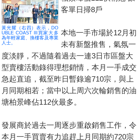
按
客單日掃8戶
揭
地
黃光耀（右四）表示，DO
本地一手市場於12月初
UBLE COAST III買家大多
產
為年輕家庭、換樓客及專業
博
人士。
未有新盤推售，氣氛一
客
度淡靜，不過隨着過去一連3日市區盤大
地
型賣樓活動錄得理想銷情，本月一手成交
產
急起直追，截至昨日暫錄逾710宗，與上
新
月同期相若；當中以上周六次輪銷售的油
聞
塘柏景峰佔112伙最多。
數
據
公
發展商於過去一周逐步重啟銷售工作，令
佈
本月一手買賣有力追趕上月同期約720宗