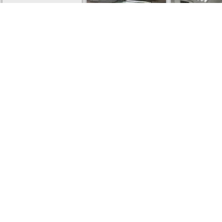
(建) 483呎 (實) 361呎
(建) 974呎
(建) 241
2房1廳
靚裝
有裝,有電
438萬
$22000/月
$700
售價
租金
租金
更多新聞