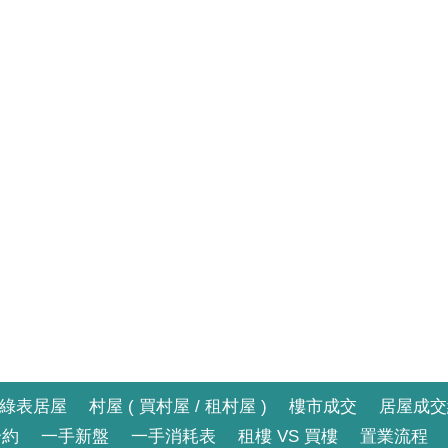
綠表居屋
村屋 ( 買村屋 / 租村屋 )
樓市成交
居屋成交
合約
一手新盤
一手消耗表
租樓 VS 買樓
置業流程