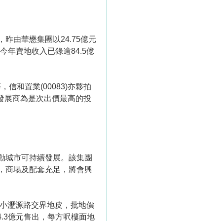
由華懋集團以24.75億元
今年賣地收入已錄逾84.5億
，信和置業(00083)亦夥拍
，該發展商為是次出價最高的投
力推動城市可持續發展。該集團
，商場及配套充足，將會興
與小瀝源路交界地皮，批地價
4.3億元售出，每方呎樓面地