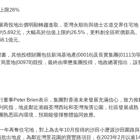
上限26%
展商投地出價明顯轉趨進取，荃灣永順街與德士古道交界住宅地，昨
5,692元，大幅高於估值上限約26.5%，更料創全區呎價新高。
8.1億元。
，其他投標財團包括新鴻基地產(00016)及長實集團(01113)等
及招商局置地(00978)競投，最終由華懋集團投得，地政總署指出
董事Peter Brien表示，集團對香港未來發展充滿信心，致
利民指，地皮鄰近港鐵荃灣西站和荃灣海濱公園，社區發展成熟
團熟悉區內環境，預期能發揮整體協同效應。
一年再奪住宅地，對上為去年10月投得的沙田小瀝源沙田圍路
一幅批出地皮，為鄰近灣景花園的寶豐路項目，在2023年2月以逾1