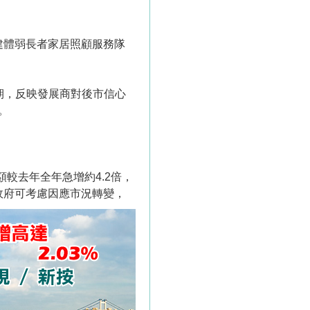
建體弱長者家居照顧服務隊
期，反映發展商對後市信心
。
較去年全年急增約4.2倍，
政府可考慮因應市況轉變，