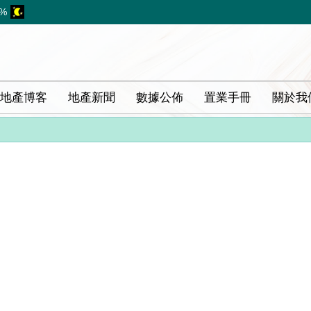
8%
地產博客
地產新聞
數據公佈
置業手冊
關於我