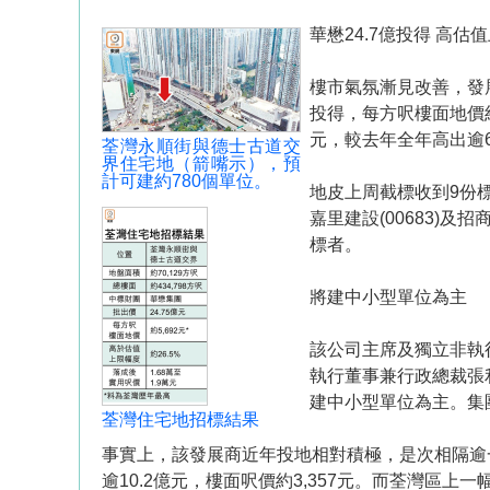
華懋24.7億投得 高估值
樓市氣氛漸見改善，發
投得，每方呎樓面地價約
元，較去年全年高出逾6
荃灣永順街與德士古道交
界住宅地（箭嘴示），預
計可建約780個單位。
地皮上周截標收到9份標書
嘉里建設(00683)
標者。
將建中小型單位為主
該公司主席及獨立非執行
執行董事兼行政總裁張
建中小型單位為主。集
荃灣住宅地招標結果
事實上，該發展商近年投地相對積極，是次相隔逾
逾10.2億元，樓面呎價約3,357元。而荃灣區上