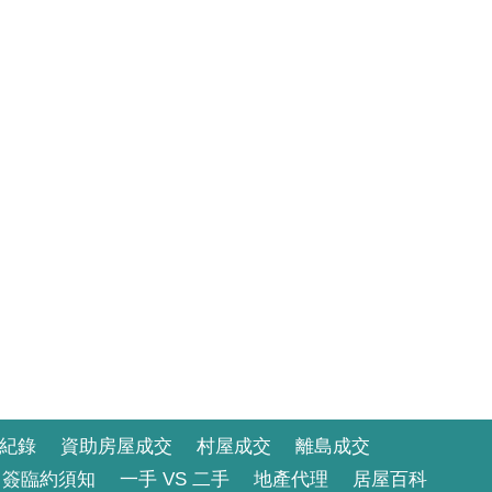
紀錄
資助房屋成交
村屋成交
離島成交
簽臨約須知
一手 VS 二手
地產代理
居屋百科