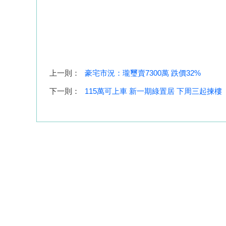
上一則：
豪宅市況：瓏璽賣7300萬 跌價32%
下一則：
115萬可上車 新一期綠置居 下周三起揀樓