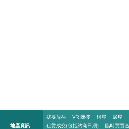
我要放盤
VR 睇樓
租屋
居屋
地產資訊 :
租賃成交(包括約滿日期)
臨時買賣