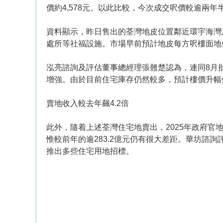
價約4,578元。以此比較，今次成交呎價較逾兩年半
資料顯示，昨日售出的荃灣地皮位置鄰近環宇海灣及
處所等社福設施。市場早前預計地皮每方呎樓面地價最
泓亮諮詢及評估董事總經理張翹楚認為，連同8月
增強。由於目前住宅庫存仍然較多，預計樓價升幅
賣地收入較去年飆4.2倍
此外，隨着上述荃灣住宅地賣出，2025年政府官
惟較前年的逾283.2億元仍有很大差距。華坊諮
推出多些住宅用地招標。