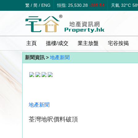
繁
/
简
/
ENG
恒指: 25,530.28
-385.54
天氣
32°C
5
主頁
搵樓/成交
業主放盤
宅谷按揭
新聞資訊 >
地產新聞
地產新聞
荃灣地呎價料破頂