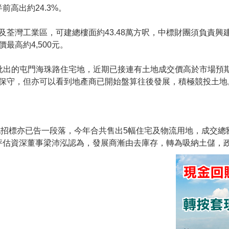
前高出約24.3%。
荃灣工業區，可建總樓面約43.48萬方呎，中標財團須負責興
高約4,500元。
批出的屯門海珠路住宅地，近期已接連有土地成交價高於市場預
保守，但亦可以看到地產商已開始盤算往後發展，積極競投土地
地招標亦已告一段落，今年合共售出5幅住宅及物流用地，成交總額
詢評估資深董事梁沛泓認為，發展商漸由去庫存，轉為吸納土儲，