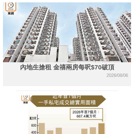
內地生搶租 金禧兩房每呎$70破頂
2026/08/06