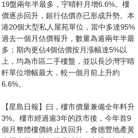
19盤兩年半最多，宇晴軒月增6.6%。樓
按
揭
價逐步回升，銀行估價亦已形成升勢。本
港20個大型私人屋苑單位，當中多達95%
地
產
過去一個月估價報升，數量為逾兩年半最
博
多；期內更佔4個估價按月漲幅達5%以
客
上，均為市區二手樓盤，並以長沙灣宇晴
地
軒單位增幅最大，較一個月前上升約
產
新
6.6%。
聞
數
【星島日報】曰，樓市價量兼備全年料升
據
3%。樓市經過逾3年的跌市後，今年首9
公
個月整體樓價終止跌回升，會德豐地產黃
佈