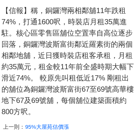
【信報】稱，銅鑼灣兩相鄰舖11年跌租
74%，打通1600呎，時裝店月租35萬進
駐。核心區零售區舖位空置率自高位逐步
回落，銅鑼灣波斯富街鄰近羅素街的兩個
相鄰地舖，近日獲時裝店租客承租，月租
約35萬元，租金較11年前全盛時期大幅下
滑近74%。 較原先叫租低近17% 剛租出
的舖位為銅鑼灣波斯富街67至69號高華樓
地下67及69號舖，每個舖位建築面積約
800方呎。
上一則：
95%大屋苑估價漲