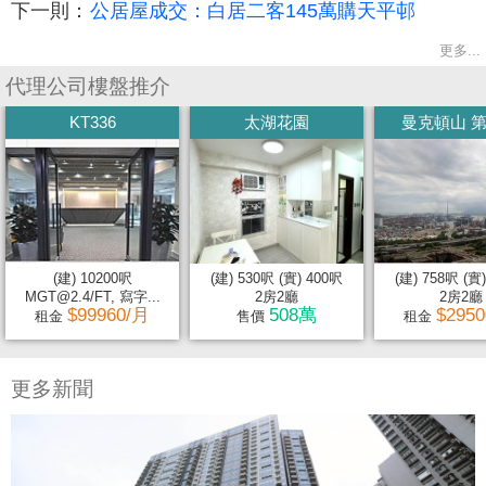
下一則：
公居屋成交：白居二客145萬購天平邨
更多...
代理公司樓盤推介
KT336
太湖花園
曼克頓山 第
(建) 10200呎
(建) 530呎 (實) 400呎
(建) 758呎 (實
MGT@2.4/FT, 寫字...
2房2廳
2房2廳
$99960/月
508萬
$295
租金
售價
租金
更多新聞