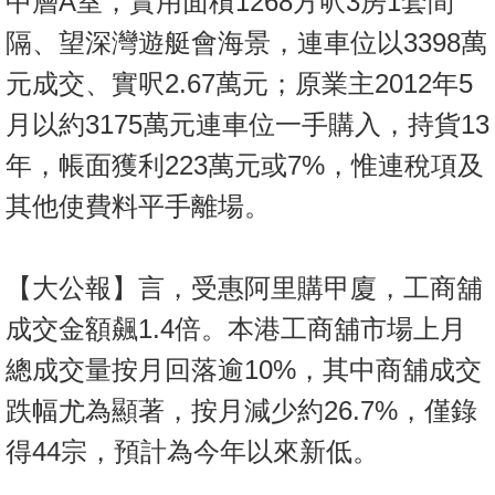
中層A室，實用面積1268方呎3房1套間
隔、望深灣遊艇會海景，連車位以3398萬
元成交、實呎2.67萬元；原業主2012年5
月以約3175萬元連車位一手購入，持貨13
年，帳面獲利223萬元或7%，惟連稅項及
其他使費料平手離場。
【大公報】言，受惠阿里購甲廈，工商舖
成交金額飆1.4倍。本港工商舖市場上月
總成交量按月回落逾10%，其中商舖成交
跌幅尤為顯著，按月減少約26.7%，僅錄
得44宗，預計為今年以來新低。