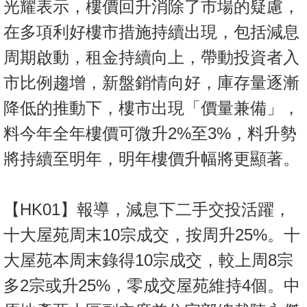
光耀表示，樓價回升消除了市場的疑慮，
置
業
在多項利好樓市措施持續出現，包括減息
手
周期啟動，租金持續向上，帶動投資者入
冊
市比例趨增，新盤銷情向好，庫存量逐漸
關
降低的推動下，樓市出現「價量兼備」，
於
料今年全年樓價可微升2%至3%，料升勢
我
們
將持續至明年，明年樓價升幅將更顯著。
【HK01】報導，減息下二手交投活躍，
十大屋苑周末10宗成交，按周升25%。十
大屋苑本周末錄得10宗成交，較上周8宗
多2宗或升25%，零成交屋苑維持4個。中