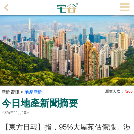
代
理
主
頁
搵
樓/
成
交
業
主
瀏覽人次 :
7265
新聞資訊 >
地產新聞
放
今日地產新聞摘要
盤
2025年11月10日
宅
【東方日報】指，95%大屋苑估價漲。涉
谷