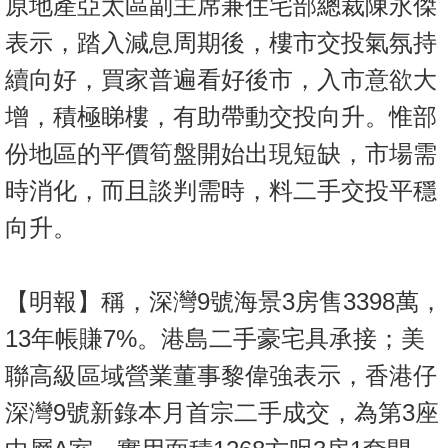
原地產亞太區副主席兼住宅部總裁陳永傑
表示，踏入減息周期後，樓市交投氣氛持
續向好，買家普遍看好後市，入市意欲大
增，積極睇樓，有助帶動交投向升。惟部
份地區的平價筍盤開始出現短缺，市場需
時消化，而且談判需時，料二手交投平穩
向升。
【明報】稱，深灣9號海景3房售3398萬，
13年帳賺7%。港島二手豪宅具承接；美
聯高級區域營業董事黎偉強表示，香港仔
深灣9號新錄本月首宗二手成交，為第3座