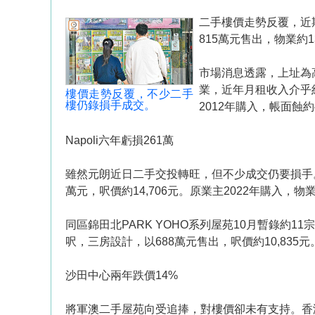
二手樓價走勢反覆，近
815萬元售出，物業約1
市場消息透露，上址為高
業，近年月租收入介乎約
樓價走勢反覆，不少二手
樓仍錄損手成交。
2012年購入，帳面蝕約
Napoli六年虧損261萬
雖然元朗近日二手交投轉旺，但不少成交仍要損手。消息
萬元，呎價約14,706元。原業主2022年購入，物
同區錦田北PARK YOHO系列屋苑10月暫錄約11宗
呎，三房設計，以688萬元售出，呎價約10,835元
沙田中心兩年跌價14%
將軍澳二手屋苑向受追捧，對樓價卻未有支持。香