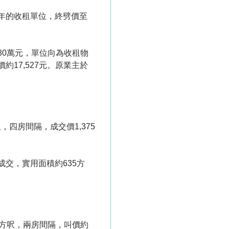
年的收租單位，終劈價至
080萬元，單位向為收租物
約17,527元。原業主於
，四房間隔，成交價1,375
室成交，實用面積約635方
2方呎，兩房間隔，叫價約