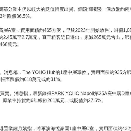
期部分業主仍以較大的貶值幅度出貨。銅鑼灣曦巒一個放盤約兩
3年跌價36.5%。
層A室，實用面積約465方呎，早於2023年開始放售，叫價1,
2.45萬至2.7萬元，直至租客近日遷出，累減265萬元售出，呎價
468萬元。
稱，The YOHO Hub的1座中層單位，實用面積約935方呎
業帳面跌價約618萬元或約31%。
買賣。消息指，最新錄得PARK YOHO Napoli第25A座中層D
。原業主持貨約6年帳蝕261萬元，或貶值約27.5%。
港置業鍾月嬌指，將軍澳海悅豪園1座中層C室，實用面積約43