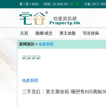
繁
/
简
/
ENG
恒指: 25,668.03
137.75
天氣
33°C
59
主頁
搵樓/成交
業主放盤
宅谷按揭
新聞資訊 >
地產新聞
地產新聞
二手見紅：業主棄收租 曦巒售815萬輸3