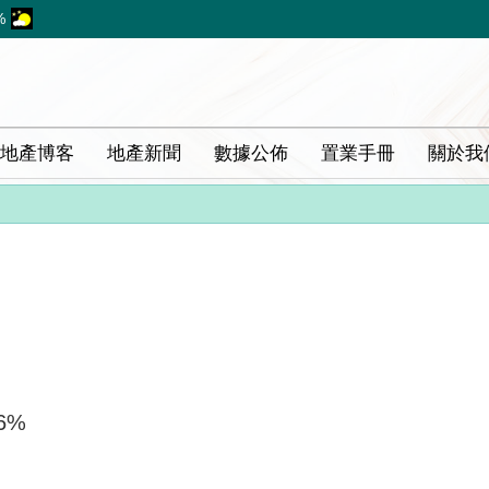
%
地產博客
地產新聞
數據公佈
置業手冊
關於我
6%