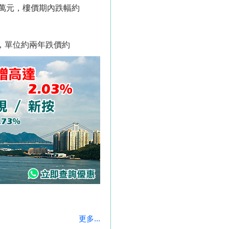
92萬元，樓價期內跌幅約
元，單位約兩年跌價約
更多...