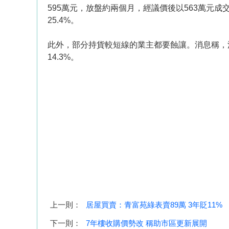
595萬元，放盤約兩個月，經議價後以563萬元成交
25.4%。
此外，部分持貨較短線的業主都要蝕讓。消息稱，沙
14.3%。
上一則：
居屋買賣：青富苑綠表賣89萬 3年貶11%
下一則：
7年樓收購價勢改 稱助市區更新展開