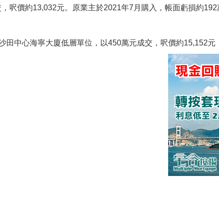
，呎價約13,032元。原業主於2021年7月購入，帳面虧損約1
田中心海寧大廈低層單位，以450萬元成交，呎價約15,152