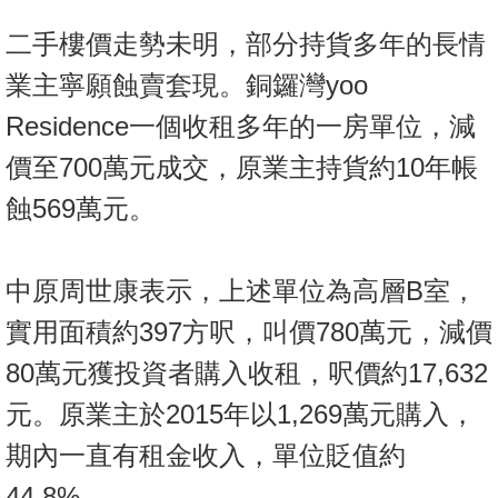
按
二手樓價走勢未明，部分持貨多年的長情
揭
業主寧願蝕賣套現。銅鑼灣yoo
地
Residence一個收租多年的一房單位，減
產
博
價至700萬元成交，原業主持貨約10年帳
客
蝕569萬元。
地
產
中原周世康表示，上述單位為高層B室，
新
聞
實用面積約397方呎，叫價780萬元，減價
80萬元獲投資者購入收租，呎價約17,632
數
據
元。原業主於2015年以1,269萬元購入，
公
期內一直有租金收入，單位貶值約
佈
44.8%，