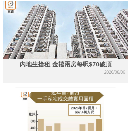
內地生搶租 金禧兩房每呎$70破頂
2026/08/06