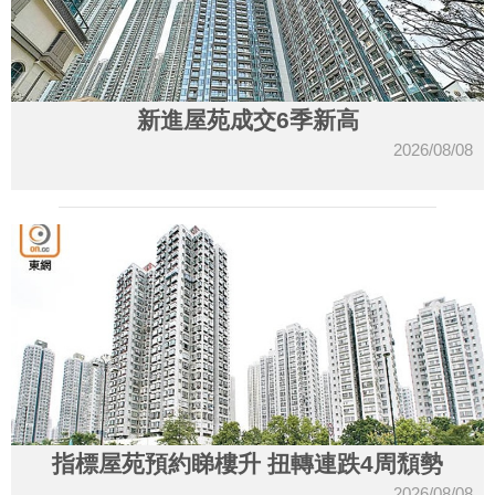
新進屋苑成交6季新高
2026/08/08
指標屋苑預約睇樓升 扭轉連跌4周頹勢
2026/08/08