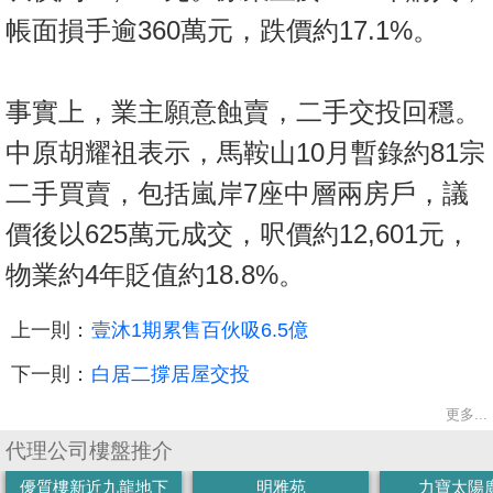
帳面損手逾360萬元，跌價約17.1%。
事實上，業主願意蝕賣，二手交投回穩。
中原胡耀祖表示，馬鞍山10月暫錄約81宗
二手買賣，包括嵐岸7座中層兩房戶，議
價後以625萬元成交，呎價約12,601元，
物業約4年貶值約18.8%。
上一則：
壹沐1期累售百伙吸6.5億
下一則：
白居二撐居屋交投
更多...
代理公司樓盤推介
優質樓新近九龍地下
明雅苑
力寶太陽