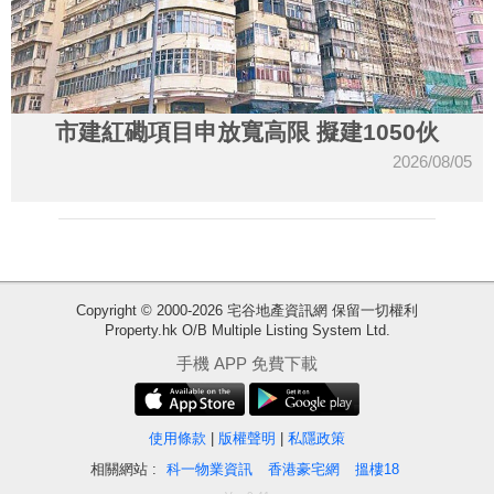
市建紅磡項目申放寬高限 擬建1050伙
2026/08/05
Copyright © 2000-2026 宅谷地產資訊網 保留一切權利
Property.hk O/B Multiple Listing System Ltd.
收
手機 APP 免費下載
藏
樓
盤
使用條款
|
版權聲明
|
私隱政策
相關網站 :
科一物業資訊
香港豪宅網
搵樓18
繁
简
ENG