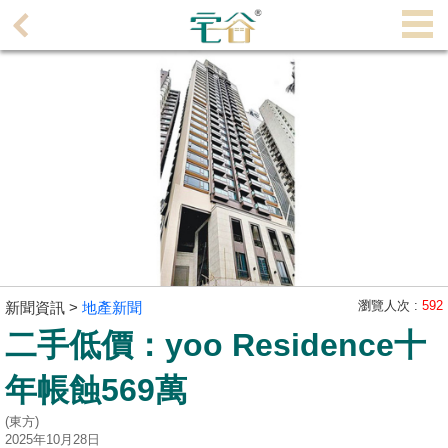
代
理
主
頁
搵
樓/
成
交
業
主
瀏覽人次 :
592
新聞資訊 >
地產新聞
放
二手低價：yoo Residence十
盤
年帳蝕569萬
宅
(東方)
谷
2025年10月28日