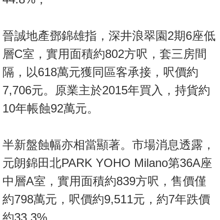
置
業
手
晉誠地產鄧錦雄指，深井浪翠園2期6座低
冊
層C室，實用面積約802方呎，套三房間
關
隔，以618萬元獲同區客承接，呎價約
於
7,706元。原業主於2015年買入，持貨約
我
10年帳蝕92萬元。
們
半新盤蝕幅亦相當顯著。市場消息透露，
元朗錦田北PARK YOHO Milano第36A座
中層A室，實用面積約839方呎，售價僅
約798萬元，呎價約9,511元，約7年跌價
約33.3%。