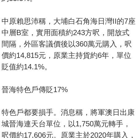
中原賴思沛稱，大埔白石角海日灣II的7座
中層B室，實用面積約243方呎，開放式
間隔，外區客議價後以360萬元購入，呎
價約14,815元，原業主持貨約6年，單位
貶值約14.1%。
晉海特色戶傳貶17%
特色戶都要損手。消息稱，將軍澳日出康
城晉海連天台單位，以1,750萬元轉手，
呎價約17,606元。原業主於2020年購入，