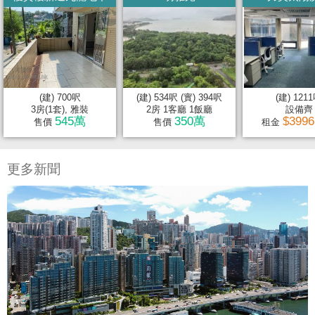
(建) 700呎
(建) 534呎 (實) 394呎
(建) 121
3房(1套), 雅裝
2房 1客廳 1飯廳
設備齊
545萬
350萬
$399
售價
售價
租金
更多新聞