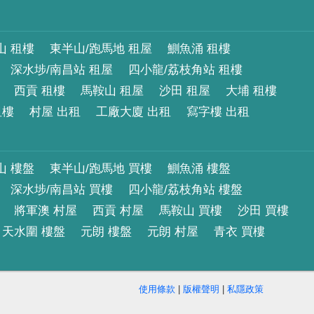
山 租樓
東半山/跑馬地 租屋
鰂魚涌 租樓
深水埗/南昌站 租屋
四小龍/荔枝角站 租樓
西貢 租樓
馬鞍山 租屋
沙田 租屋
大埔 租樓
租樓
村屋 出租
工廠大廈 出租
寫字樓 出租
山 樓盤
東半山/跑馬地 買樓
鰂魚涌 樓盤
深水埗/南昌站 買樓
四小龍/荔枝角站 樓盤
將軍澳 村屋
西貢 村屋
馬鞍山 買樓
沙田 買樓
天水圍 樓盤
元朗 樓盤
元朗 村屋
青衣 買樓
使用條款
|
版權聲明
|
私隱政策