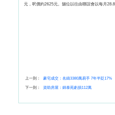
元，呎價約2625元。舖位以往由聯誼會以每月28
上一則：
豪宅成交：名鑄3380萬易手 7年半貶17%
下一則：
資助房屋：錦泰苑虧損112萬