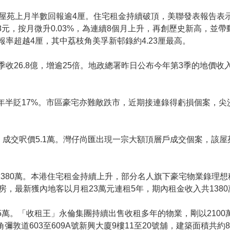
大屋苑上月半數回報逾4厘。住宅租金持續破頂，美聯發表報告表
78元，按月微升0.03%，為連續8個月上升，再創歷史新高，並
率超越4厘，其中荔枝角美孚新邨錄約4.23厘最高。
收26.8億，增逾25倍。地政總署昨日公布今年第3季的地價收入
年半貶17%。市區豪宅亦難敵跌市，近期接連錄得虧損個案，尖沙
手，成交呎價5.1萬。灣仔尚匯出現一宗大額頂層戶成交個案，該屋苑
1380萬。本港住宅租金持續上升，部分名人旗下豪宅物業錄理
，最新獲內地客以月租23萬元連租5年，期內租金收入共1380萬
25萬。「收租王」永倫集團持續出售收租多年的物業，剛以2100
彌敦道603至609A號新興大廈9樓11至20號舖，建築面積共約8