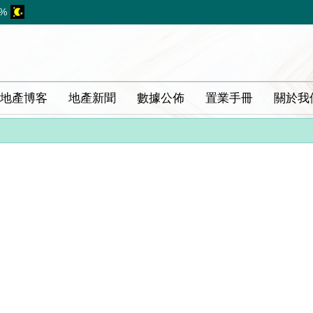
8%
地產博客
地產新聞
數據公佈
置業手冊
關於我