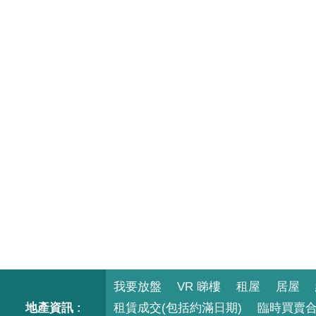
我要放盤
VR 睇樓
租屋
居屋
地產資訊 :
租賃成交(包括約滿日期)
臨時買賣