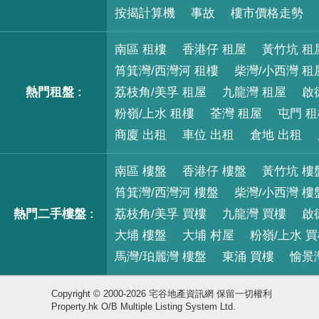
按揭計算機
事故
樓市價格走勢
南區 租樓
香港仔 租屋
黃竹坑 租
筲箕灣/西灣河 租樓
柴灣/小西灣 租
熱門租盤 :
荔枝角/美孚 租屋
九龍灣 租屋
啟
粉嶺/上水 租樓
荃灣 租屋
屯門 
商廈 出租
車位 出租
倉地 出租
南區 樓盤
香港仔 樓盤
黃竹坑 樓
筲箕灣/西灣河 樓盤
柴灣/小西灣 樓
熱門二手樓盤 :
荔枝角/美孚 買樓
九龍灣 買樓
啟
大埔 樓盤
大埔 村屋
粉嶺/上水 
馬灣/珀麗灣 樓盤
東涌 買樓
愉景
Copyright © 2000-2026 宅谷地產資訊網 保留一切權利
Property.hk O/B Multiple Listing System Ltd.