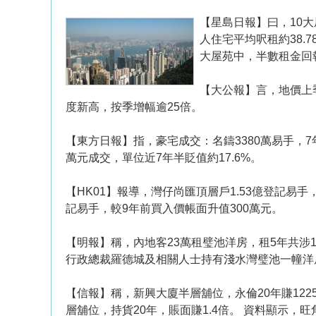
【星島日報】曰，10
人住宅平均呎租約38.
大屋苑中，半數租金回報
【大公報】言，地價上季
度新高，按季增幅逾25倍。
【東方日報】指，豪宅成交：名鑄3380萬易手，7
萬元成交，單位近7年半貶值約17.6%。
【HK01】報導，灣仔尚匯頂層戶1.53億登記易
記易手，較9年前買入價帳面升值300萬元。
【明報】稱，內地客23萬租璧池洋房，租5年共涉
行政總裁羅德城及相關人士持有淺水灣璧池一幢洋房
【信報】稱，新興大廈半層舖位，永倫20年賺12
層舖位，持貨20年，賬面賺1.4倍。 資料顯示，旺角