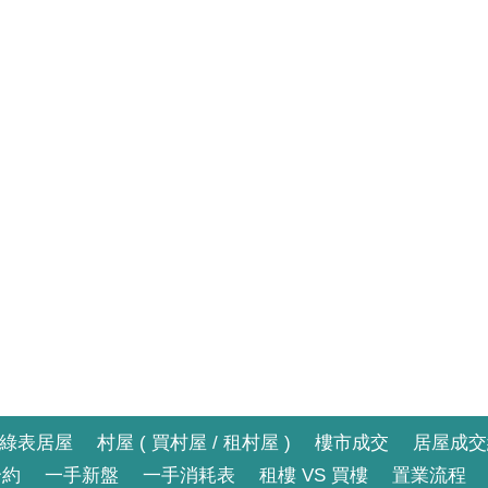
綠表居屋
村屋 ( 買村屋 / 租村屋 )
樓市成交
居屋成交
合約
一手新盤
一手消耗表
租樓 VS 買樓
置業流程