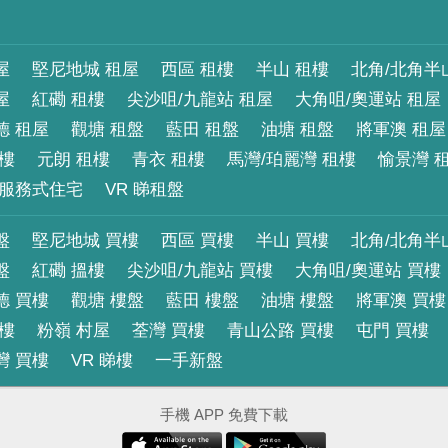
屋
堅尼地城 租屋
西區 租樓
半山 租樓
北角/北角半
屋
紅磡 租樓
尖沙咀/九龍站 租屋
大角咀/奧運站 租屋
德 租屋
觀塘 租盤
藍田 租盤
油塘 租盤
將軍澳 租屋
租樓
元朗 租樓
青衣 租樓
馬灣/珀麗灣 租樓
愉景灣 
服務式住宅
VR 睇租盤
盤
堅尼地城 買樓
西區 買樓
半山 買樓
北角/北角半
盤
紅磡 搵樓
尖沙咀/九龍站 買樓
大角咀/奧運站 買樓
德 買樓
觀塘 樓盤
藍田 樓盤
油塘 樓盤
將軍澳 買樓
買樓
粉嶺 村屋
荃灣 買樓
青山公路 買樓
屯門 買樓
灣 買樓
VR 睇樓
一手新盤
手機 APP 免費下載