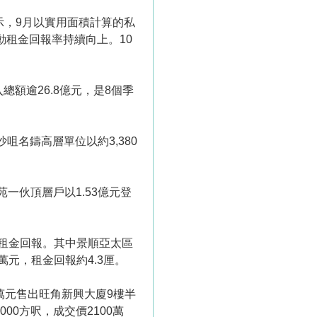
示，9月以實用面積計算的私
帶動租金回報率持續向上。10
總額逾26.8億元，是8個季
咀名鑄高層單位以約3,380
一伙頂層戶以1.53億元登
想租金回報。其中景順亞太區
元，租金回報約4.3厘。
萬元售出旺角新興大廈9樓半
000方呎，成交價2100萬