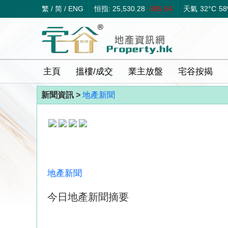
繁
/
简
/
ENG
恒指: 25,530.28
-385.54
天氣
32°C
5
主頁
搵樓/成交
業主放盤
宅谷按揭
新聞資訊 >
地產新聞
地產新聞
今日地產新聞摘要