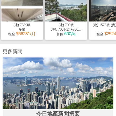
(建) 7359呎
(建) 700呎
(建) 1578呎 (實
多窗
3房, 700呎2/f+700...
--
$66231/月
600萬
$252
租金
售價
租金
更多新聞
今日地產新聞摘要