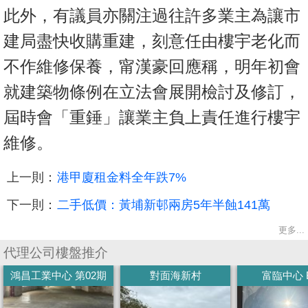
此外，有議員亦關注過往許多業主為讓市
建局盡快收購重建，刻意任由樓宇老化而
不作維修保養，甯漢豪回應稱，明年初會
就建築物條例在立法會展開檢討及修訂，
屆時會「重錘」讓業主負上責任進行樓宇
維修。
上一則：
港甲廈租金料全年跌7%
下一則：
二手低價：黃埔新邨兩房5年半蝕141萬
更多...
代理公司樓盤推介
鴻昌工業中心 第02期
對面海新村
富臨中心 