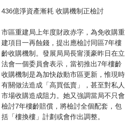
按
436億淨資產漸耗 收購機制正檢討
揭
地
市區重建局上年度財政赤字，為免收購重
產
博
建項目一再蝕錢，提出應檢討同區7年樓
客
齡收購機制。發展局局長甯漢豪昨日在立
地
法會一個委員會表示，當初推出7年樓齡
產
收購機制是為加快啟動市區更新，惟現時
新
聞
有關做法造成「高買低賣」，甚至對私人
市場收購造成阻力。她又強調當局不只會
數
據
檢討7年樓齡賠償，將檢討全個配套，包
公
括「樓換樓」計劃或會作出調整。
佈