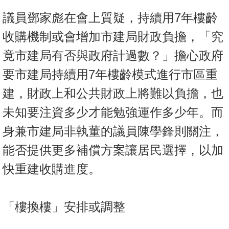
置
議員鄧家彪在會上質疑，持續用7年樓齡
業
手
收購機制或會增加市建局財政負擔，「究
冊
竟市建局有否與政府計過數？」擔心政府
關
要市建局持續用7年樓齡模式進行市區重
於
建，財政上和公共財政上將難以負擔，也
我
未知要注資多少才能勉強運作多少年。而
們
身兼市建局非執董的議員陳學鋒則關注，
能否提供更多補償方案讓居民選擇，以加
快重建收購進度。
「樓換樓」安排或調整