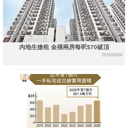
內地生搶租 金禧兩房每呎$70破頂
2026/08/06