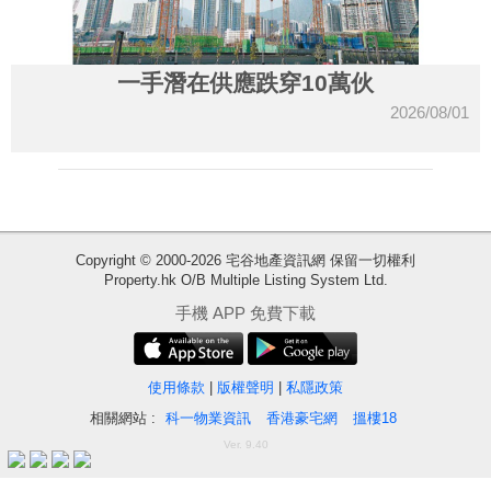
一手潛在供應跌穿10萬伙
2026/08/01
Copyright © 2000-2026 宅谷地產資訊網 保留一切權利
Property.hk O/B Multiple Listing System Ltd.
收
手機 APP 免費下載
藏
樓
盤
使用條款
|
版權聲明
|
私隱政策
相關網站 :
科一物業資訊
香港豪宅網
搵樓18
繁
简
ENG
Ver. 9.40
體
体