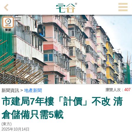
代
理
主
頁
搵
樓/
成
交
業
主
瀏覽人次 :
407
新聞資訊 >
地產新聞
放
市建局7年樓「計價」不改 清
盤
倉儲備只需5載
宅
(東方)
谷
2025年10月14日