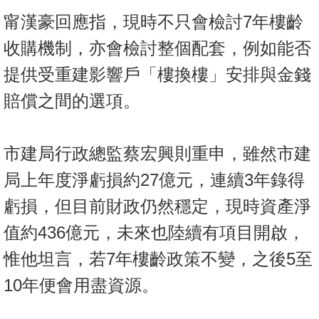
甯漢豪回應指，現時不只會檢討7年樓齡
收購機制，亦會檢討整個配套，例如能否
提供受重建影響戶「樓換樓」安排與金錢
賠償之間的選項。
市建局行政總監蔡宏興則重申，雖然市建
局上年度淨虧損約27億元，連續3年錄得
虧損，但目前財政仍然穩定，現時資產淨
值約436億元，未來也陸續有項目開啟，
惟他坦言，若7年樓齡政策不變，之後5至
10年便會用盡資源。