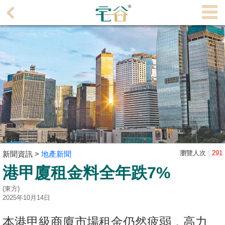
代
理
主
頁
搵
樓/
成
交
業
主
瀏覽人次 :
291
新聞資訊 >
地產新聞
放
港甲廈租金料全年跌7%
盤
(東方)
2025年10月14日
宅
谷
本港甲級商廈市場租金仍然疲弱，高力