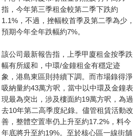
按
指，今年第三季租金較第二季下跌約
揭
1.1%，不過，挫幅較首季及第二季為少，
地
預期今年全年跌幅約7%。
產
博
客
該公司最新報告指，上季甲廈租金按季跌
地
幅有所緩和，中環/金鐘租金有穩定迹
產
象，港島東區則持續下調。而市場錄得淨
新
吸納量約43萬方呎，當中以中環及金鐘表
聞
現最為突出，涉及樓面約19萬方呎，為過
數
去10年第二高季度紀錄。儘管租賃活動改
據
公
善，整體空置率仍上升至約17.2%，料今
佈
年底將升至約19%。至於核心區一線街舖