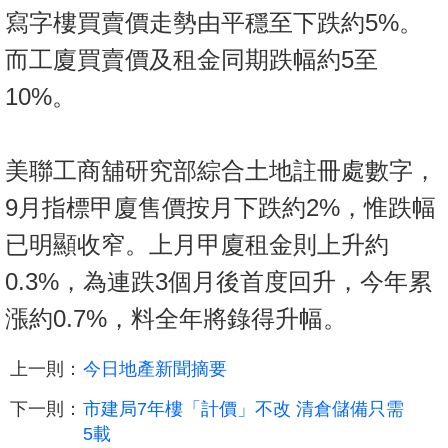
寫字樓買賣價走勢由平穩至下跌約5%。
而工廈買賣價及租金同期跌幅約5至
10%。
美聯工商舖研究部綜合土地註冊處數字，
9月指標甲廈售價按月下跌約2%，惟跌幅
已明顯收窄。上月甲廈租金則上升約
0.3%，為連跌3個月後首度回升，今年累
漲約0.7%，料全年將錄得升幅。
上一則：
今日地產新聞摘要
下一則：
市建局7年樓「計價」不改 清倉儲備只需
5載