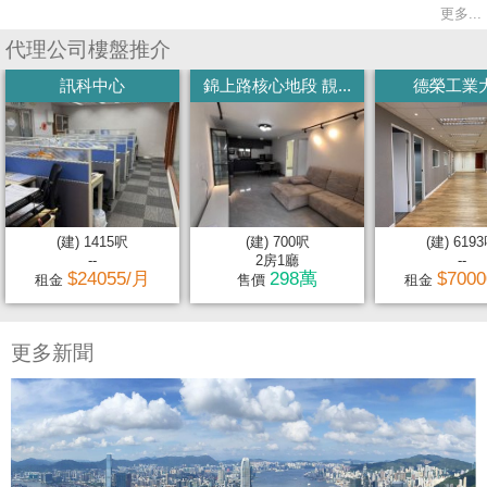
更多...
代理公司樓盤推介
訊科中心
錦上路核心地段 靚...
德榮工業
(建) 1415呎
(建) 700呎
(建) 619
--
2房1廳
--
$24055/月
298萬
$700
租金
售價
租金
更多新聞