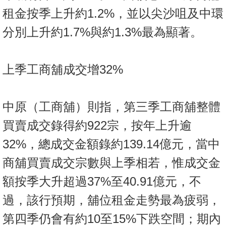
置
租金按季上升約1.2%，並以尖沙咀及中環
業
分別上升約1.7%與約1.3%最為顯著。
手
冊
上季工商舖成交增32%
關
於
我
中原（工商舖）則指，第三季工商舖整體
們
買賣成交錄得約922宗，按年上升逾
32%，總成交金額錄約139.14億元，當中
商舖買賣成交宗數與上季相若，惟成交金
額按季大升超過37%至40.91億元，不
過，該行預期，舖位租金走勢最為疲弱，
第四季仍會有約10至15%下跌空間；期內