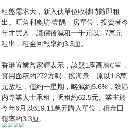
按
租盤需求大，新入伙單位收樓時隨即租
揭
出。旺角利奧坊‧壹隅一房單位，投資者今
地
年才買入，議價後減租一千元以1.7萬元
產
博
租出，租金回報率約3.3厘。
客
地
香港置業曾家輝表示，該盤1座高層C室，
產
實用面積約272方呎，擁海景，原以1.8萬
新
收
聞
元放租，僅約一星期，略減約5.6%，獲區
藏
樓
內專業人士承租，呎租約62.5元。業主於
數
盤
據
今年6月以619.11萬元購入單位，租金回
公
繁
简
ENG
報率約3.3厘。
佈
體
体