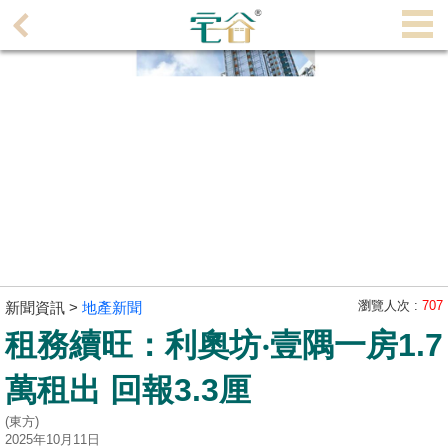
代
理
主
頁
搵
樓/
成
交
業
主
瀏覽人次 :
707
新聞資訊 >
地產新聞
放
租務續旺：利奧坊‧壹隅一房1.7
盤
萬租出 回報3.3厘
宅
(東方)
谷
2025年10月11日