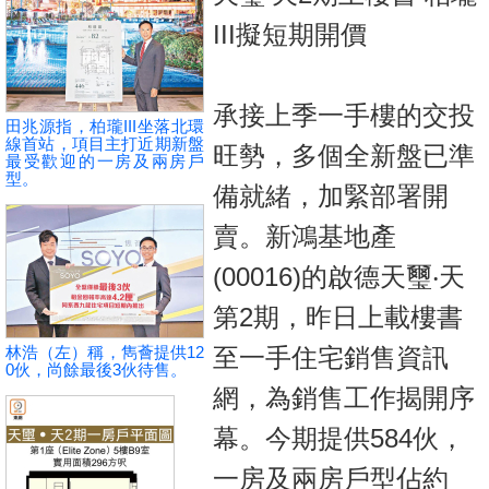
按
III擬短期開價
揭
地
承接上季一手樓的交投
產
田兆源指，柏瓏III坐落北環
線首站，項目主打近期新盤
博
旺勢，多個全新盤已準
最受歡迎的一房及兩房戶
客
型。
備就緒，加緊部署開
地
賣。新鴻基地產
產
(00016)的啟德天璽‧天
新
第2期，昨日上載樓書
聞
林浩（左）稱，雋薈提供12
至一手住宅銷售資訊
數
0伙，尚餘最後3伙待售。
網，為銷售工作揭開序
據
公
幕。今期提供584伙，
佈
一房及兩房戶型佔約