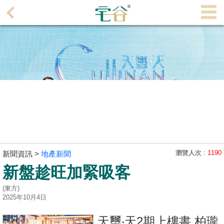
代
理
主
頁
搵
樓/
成
交
業
主
瀏覽人次 :
1190
新聞資訊 >
地產新聞
放
新盤趁旺加緊吸客
盤
(東方)
2025年10月4日
宅
谷
天璽‧天2期上樓書 柏瓏