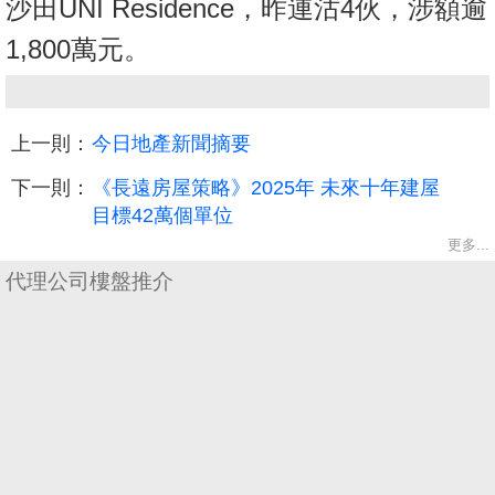
沙田UNI Residence，昨連沽4伙，涉額逾
1,800萬元。
上一則：
今日地產新聞摘要
下一則：
《長遠房屋策略》2025年 未來十年建屋
目標42萬個單位
更多...
代理公司樓盤推介
收