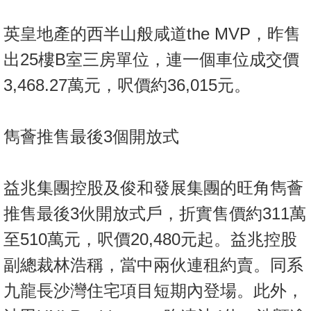
英皇地產的西半山般咸道the MVP，昨售
出25樓B室三房單位，連一個車位成交價
3,468.27萬元，呎價約36,015元。
雋薈推售最後3個開放式
益兆集團控股及俊和發展集團的旺角雋薈
推售最後3伙開放式戶，折實售價約311萬
至510萬元，呎價20,480元起。益兆控股
副總裁林浩稱，當中兩伙連租約賣。同系
九龍長沙灣住宅項目短期內登場。此外，