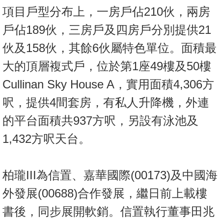
項目戶型分布上，一房戶佔210伙，兩房
戶佔189伙，三房戶及四房戶分別提供21
伙及158伙，其餘6伙屬特色單位。面積最
大的頂層複式戶，位於第1座49樓及50樓
Cullinan Sky House A，實用面積4,306方
呎，提供4間套房，有私人升降機，外連
的平台面積共937方呎，另設有泳池及
1,432方呎天台。
柏瓏III為信置、嘉華國際(00173)及中國海
外發展(00688)合作發展，繼日前上載樓
書後，同步展開軟銷。信置執行董事田兆