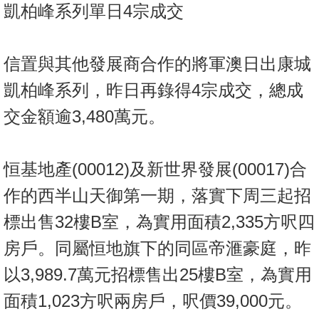
凱柏峰系列單日4宗成交
信置與其他發展商合作的將軍澳日出康城
凱柏峰系列，昨日再錄得4宗成交，總成
交金額逾3,480萬元。
恒基地產(00012)及新世界發展(00017)合
作的西半山天御第一期，落實下周三起招
標出售32樓B室，為實用面積2,335方呎四
房戶。同屬恒地旗下的同區帝滙豪庭，昨
以3,989.7萬元招標售出25樓B室，為實用
面積1,023方呎兩房戶，呎價39,000元。